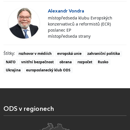
Alexandr Vondra
místopředseda klubu Evropských
konzervativců a reformistů (ECR)
poslanec EP
místopředseda strany
Štítky:
rozhovor v médiích
evropská unie
zahraniční politika
NATO
vnitřní bezpečnost
obrana
rozpočet
Rusko
Ukrajina
europoslanecký klub ODS
ODS v regionech