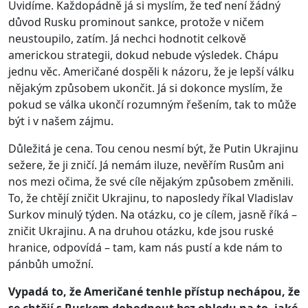
Uvidíme. Každopádně já si myslím, že teď není žádný
důvod Rusku prominout sankce, protože v ničem
neustoupilo, zatím. Já nechci hodnotit celkově
americkou strategii, dokud nebude výsledek. Chápu
jednu věc. Američané dospěli k názoru, že je lepší válku
nějakým způsobem ukončit. Já si dokonce myslím, že
pokud se válka ukončí rozumným řešením, tak to může
být i v našem zájmu.
Důležitá je cena. Tou cenou nesmí být, že Putin Ukrajinu
sežere, že ji zničí. Já nemám iluze, nevěřím Rusům ani
nos mezi očima, že své cíle nějakým způsobem změnili.
To, že chtějí zničit Ukrajinu, to naposledy říkal Vladislav
Surkov minulý týden. Na otázku, co je cílem, jasně říká –
zničit Ukrajinu. A na druhou otázku, kde jsou ruské
hranice, odpovídá – tam, kam nás pustí a kde nám to
pánbůh umožní.
Vypadá to, že Američané tenhle přístup nechápou, že