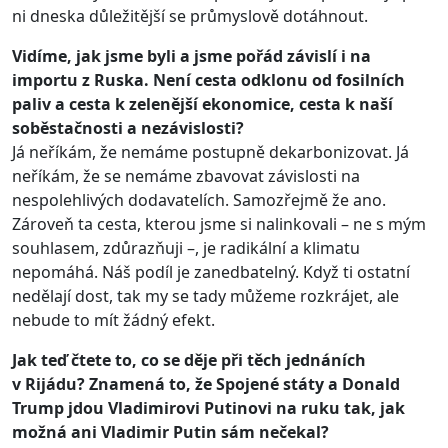
ni dneska důležitější se průmyslově dotáhnout.
Vidíme, jak jsme byli a jsme pořád závislí i na
importu z Ruska. Není cesta odklonu od fosilních
paliv a cesta k zelenější ekonomice, cesta k naší
soběstačnosti a nezávislosti?
Já neříkám, že nemáme postupně dekarbonizovat. Já
neříkám, že se nemáme zbavovat závislosti na
nespolehlivých dodavatelích. Samozřejmě že ano.
Zároveň ta cesta, kterou jsme si nalinkovali – ne s mým
souhlasem, zdůrazňuji –, je radikální a klimatu
nepomáhá. Náš podíl je zanedbatelný. Když ti ostatní
nedělají dost, tak my se tady můžeme rozkrájet, ale
nebude to mít žádný efekt.
Jak teď čtete to, co se děje při těch jednáních
v Rijádu? Znamená to, že Spojené státy a Donald
Trump jdou Vladimirovi Putinovi na ruku tak, jak
možná ani Vladimir Putin sám nečekal?