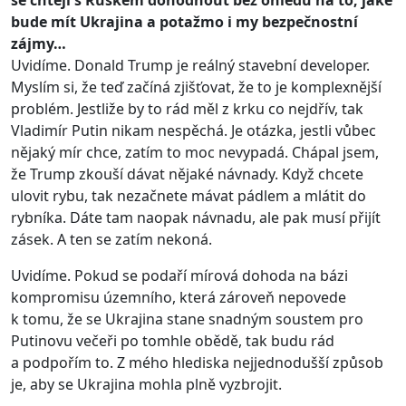
se chtějí s Ruskem dohodnout bez ohledu na to, jaké
bude mít Ukrajina a potažmo i my bezpečnostní
zájmy…
Uvidíme. Donald Trump je reálný stavební developer.
Myslím si, že teď začíná zjišťovat, že to je komplexnější
problém. Jestliže by to rád měl z krku co nejdřív, tak
Vladimír Putin nikam nespěchá. Je otázka, jestli vůbec
nějaký mír chce, zatím to moc nevypadá. Chápal jsem,
že Trump zkouší dávat nějaké návnady. Když chcete
ulovit rybu, tak nezačnete mávat pádlem a mlátit do
rybníka. Dáte tam naopak návnadu, ale pak musí přijít
zásek. A ten se zatím nekoná.
Uvidíme. Pokud se podaří mírová dohoda na bázi
kompromisu územního, která zároveň nepovede
k tomu, že se Ukrajina stane snadným soustem pro
Putinovu večeři po tomhle obědě, tak budu rád
a podpořím to. Z mého hlediska nejjednodušší způsob
je, aby se Ukrajina mohla plně vyzbrojit.