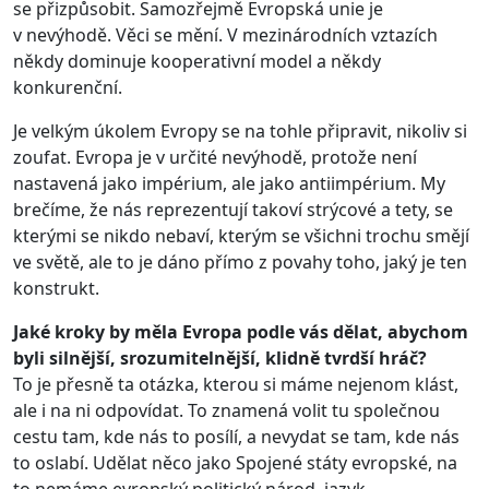
se přizpůsobit. Samozřejmě Evropská unie je
v nevýhodě. Věci se mění. V mezinárodních vztazích
někdy dominuje kooperativní model a někdy
konkurenční.
Je velkým úkolem Evropy se na tohle připravit, nikoliv si
zoufat. Evropa je v určité nevýhodě, protože není
nastavená jako impérium, ale jako antiimpérium. My
brečíme, že nás reprezentují takoví strýcové a tety, se
kterými se nikdo nebaví, kterým se všichni trochu smějí
ve světě, ale to je dáno přímo z povahy toho, jaký je ten
konstrukt.
Jaké kroky by měla Evropa podle vás dělat, abychom
byli silnější, srozumitelnější, klidně tvrdší hráč?
To je přesně ta otázka, kterou si máme nejenom klást,
ale i na ni odpovídat. To znamená volit tu společnou
cestu tam, kde nás to posílí, a nevydat se tam, kde nás
to oslabí. Udělat něco jako Spojené státy evropské, na