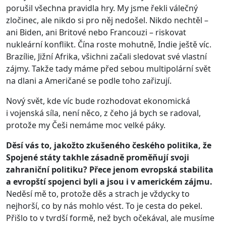
porušil všechna pravidla hry. My jsme řekli válečný
zločinec, ale nikdo si pro něj nedošel. Nikdo nechtěl –
ani Biden, ani Britové nebo Francouzi – riskovat
nukleární konflikt. Čína roste mohutně, Indie ještě víc.
Brazílie, Jižní Afrika, všichni začali sledovat své vlastní
zájmy. Takže tady máme před sebou multipolární svět
na dlani a Američané se podle toho zařizují.
Nový svět, kde víc bude rozhodovat ekonomická
i vojenská síla, není něco, z čeho já bych se radoval,
protože my Češi nemáme moc velké páky.
Děsí vás to, jakožto zkušeného českého politika, že
Spojené státy takhle zásadně proměňují svoji
zahraniční politiku? Přece jenom evropská stabilita
a evropští spojenci byli a jsou i v americkém zájmu.
Neděsí mě to, protože děs a strach je vždycky to
nejhorší, co by nás mohlo vést. To je cesta do pekel.
Přišlo to v tvrdší formě, než bych očekával, ale musíme