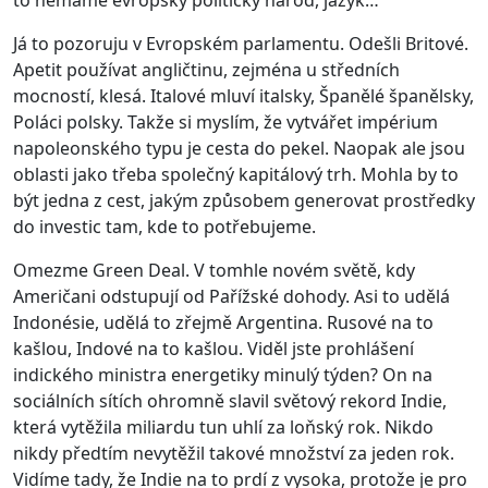
to nemáme evropský politický národ, jazyk…
Já to pozoruju v Evropském parlamentu. Odešli Britové.
Apetit používat angličtinu, zejména u středních
mocností, klesá. Italové mluví italsky, Španělé španělsky,
Poláci polsky. Takže si myslím, že vytvářet impérium
napoleonského typu je cesta do pekel. Naopak ale jsou
oblasti jako třeba společný kapitálový trh. Mohla by to
být jedna z cest, jakým způsobem generovat prostředky
do investic tam, kde to potřebujeme.
Omezme Green Deal. V tomhle novém světě, kdy
Američani odstupují od Pařížské dohody. Asi to udělá
Indonésie, udělá to zřejmě Argentina. Rusové na to
kašlou, Indové na to kašlou. Viděl jste prohlášení
indického ministra energetiky minulý týden? On na
sociálních sítích ohromně slavil světový rekord Indie,
která vytěžila miliardu tun uhlí za loňský rok. Nikdo
nikdy předtím nevytěžil takové množství za jeden rok.
Vidíme tady, že Indie na to prdí z vysoka, protože je pro