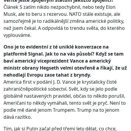
Věříte ještě Spojeným státům jakožto spojenci?
Článek 5 zatím nikdo nezpochybnil, nebo tedy Elon
Musk, ale to beru s rezervou. NATO stále existuje, ale
samozřejmě je to radikálnější změna americké politiky,
než jsem čekal. A odpovídá to trendu světa, do kterého
vyplouváme.
Ono je to evidentní z té uniklé konverzace na
platformě Signal. Jak to na vás působí? Když se tam
baví americký viceprezident Vance a americký
ministr obrany Hegseth velmi otevřeně a říkají, že už
nehodlají Evropu zase tahat z bryndy.
America first v podání J. D. Vance je krystalicky čisté
zahraničněpolitické sobectví. Svět, kdy se jelo podle
globálně nastavených pravidel, občas to někdo porušil,
Američani to někdy vymáhali, tento svět je pryč. Není to
podle mě dané jenom Trumpem. Trump na to jenom
dává razítko.
Tím, jak si Putin začal před třemi lety dělat, co chce,