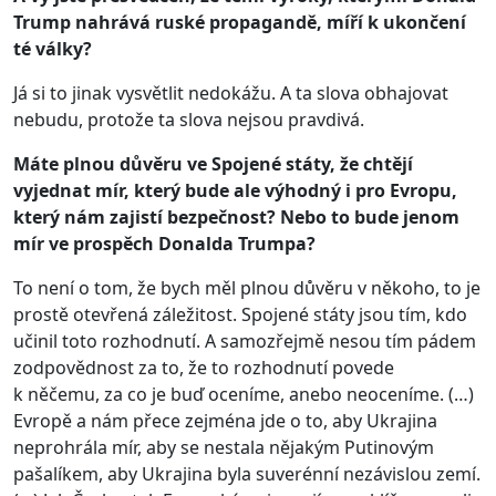
Trump nahrává ruské propagandě, míří k ukončení
té války?
Já si to jinak vysvětlit nedokážu. A ta slova obhajovat
nebudu, protože ta slova nejsou pravdivá.
Máte plnou důvěru ve Spojené státy, že chtějí
vyjednat mír, který bude ale výhodný i pro Evropu,
který nám zajistí bezpečnost? Nebo to bude jenom
mír ve prospěch Donalda Trumpa?
To není o tom, že bych měl plnou důvěru v někoho, to je
prostě otevřená záležitost. Spojené státy jsou tím, kdo
učinil toto rozhodnutí. A samozřejmě nesou tím pádem
zodpovědnost za to, že to rozhodnutí povede
k něčemu, za co je buď oceníme, anebo neoceníme. (…)
Evropě a nám přece zejména jde o to, aby Ukrajina
neprohrála mír, aby se nestala nějakým Putinovým
pašalíkem, aby Ukrajina byla suverénní nezávislou zemí.