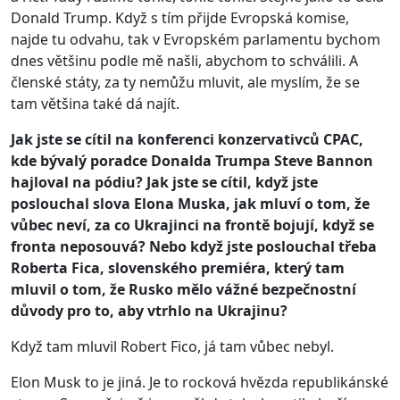
Donald Trump. Když s tím přijde Evropská komise,
najde tu odvahu, tak v Evropském parlamentu bychom
dnes většinu podle mě našli, abychom to schválili. A
členské státy, za ty nemůžu mluvit, ale myslím, že se
tam většina také dá najít.
Jak jste se cítil na konferenci konzervativců CPAC,
kde bývalý poradce Donalda Trumpa Steve Bannon
hajloval na pódiu? Jak jste se cítil, když jste
poslouchal slova Elona Muska, jak mluví o tom, že
vůbec neví, za co Ukrajinci na frontě bojují, když se
fronta neposouvá? Nebo když jste poslouchal třeba
Roberta Fica, slovenského premiéra, který tam
mluvil o tom, že Rusko mělo vážné bezpečnostní
důvody pro to, aby vtrhlo na Ukrajinu?
Když tam mluvil Robert Fico, já tam vůbec nebyl.
Elon Musk to je jiná. Je to rocková hvězda republikánské