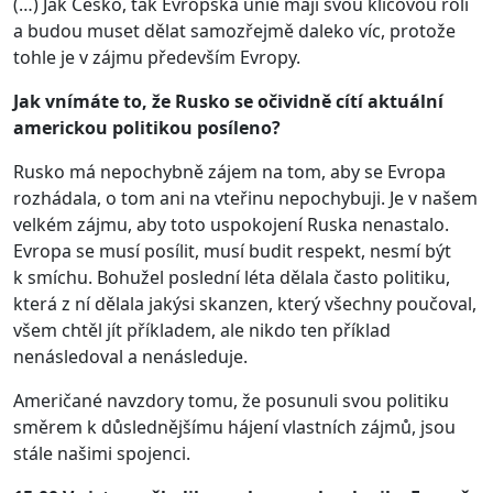
(…) Jak Česko, tak Evropská unie mají svou klíčovou roli
a budou muset dělat samozřejmě daleko víc, protože
tohle je v zájmu především Evropy.
Jak vnímáte to, že Rusko se očividně cítí aktuální
americkou politikou posíleno?
Rusko má nepochybně zájem na tom, aby se Evropa
rozhádala, o tom ani na vteřinu nepochybuji. Je v našem
velkém zájmu, aby toto uspokojení Ruska nenastalo.
Evropa se musí posílit, musí budit respekt, nesmí být
k smíchu. Bohužel poslední léta dělala často politiku,
která z ní dělala jakýsi skanzen, který všechny poučoval,
všem chtěl jít příkladem, ale nikdo ten příklad
nenásledoval a nenásleduje.
Američané navzdory tomu, že posunuli svou politiku
směrem k důslednějšímu hájení vlastních zájmů, jsou
stále našimi spojenci.