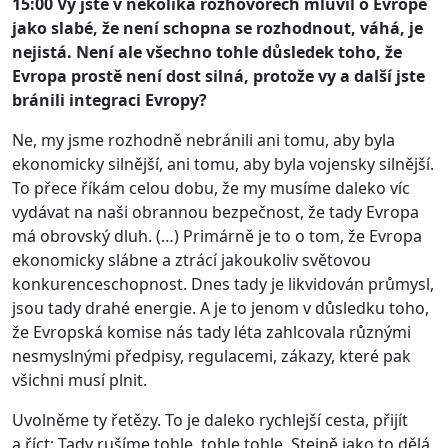
15:00 Vy jste v několika rozhovorech mluvil o Evropě
jako slabé, že není schopna se rozhodnout, váhá, je
nejistá. Není ale všechno tohle důsledek toho, že
Evropa prostě není dost silná, protože vy a další jste
bránili integraci Evropy?
Ne, my jsme rozhodně nebránili ani tomu, aby byla
ekonomicky silnější, ani tomu, aby byla vojensky silnější.
To přece říkám celou dobu, že my musíme daleko víc
vydávat na naši obrannou bezpečnost, že tady Evropa
má obrovský dluh. (…) Primárně je to o tom, že Evropa
ekonomicky slábne a ztrácí jakoukoliv světovou
konkurenceschopnost. Dnes tady je likvidován průmysl,
jsou tady drahé energie. A je to jenom v důsledku toho,
že Evropská komise nás tady léta zahlcovala různými
nesmyslnými předpisy, regulacemi, zákazy, které pak
všichni musí plnit.
Uvolněme ty řetězy. To je daleko rychlejší cesta, přijít
a říct: Tady rušíme tohle, tohle tohle. Stejně jako to dělá