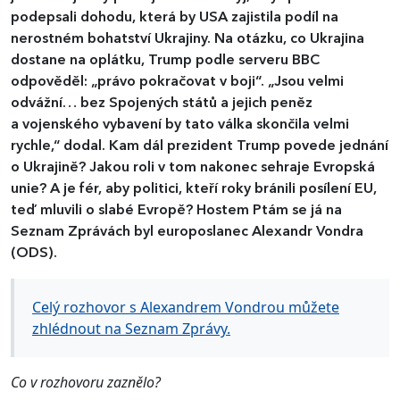
podepsali dohodu, která by USA zajistila podíl na
nerostném bohatství Ukrajiny. Na otázku, co Ukrajina
dostane na oplátku, Trump podle serveru BBC
odpověděl: „právo pokračovat v boji“. „Jsou velmi
odvážní… bez Spojených států a jejich peněz
a vojenského vybavení by tato válka skončila velmi
rychle,“ dodal. Kam dál prezident Trump povede jednání
o Ukrajině? Jakou roli v tom nakonec sehraje Evropská
unie? A je fér, aby politici, kteří roky bránili posílení EU,
teď mluvili o slabé Evropě? Hostem Ptám se já na
Seznam Zprávách byl europoslanec Alexandr Vondra
(ODS).
Celý rozhovor s Alexandrem Vondrou můžete
zhlédnout na Seznam Zprávy.
Co v rozhovoru zaznělo?