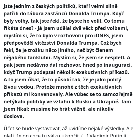
Jste jedním z českých politiků, kteří velmi silně
patřili do tábora zastánců Donalda Trumpa. Když
byly volby, tak jste řekl, že byste ho volil. Co tomu
říkáte dnes? - Já jsem udělal dvě věci: před volbami,
myslím si, že to bylo v rozhovoru pro iDNES, jsem
předpověděl vítězství Donalda Trumpa. Což bych
řekl, že je trošku něco jiného, než být členem
nějakého fanklubu. Myslím si, že jsem se nespletl. A
pak jsem nedávno dal rozhovor, hned po inauguraci,
když Trump podepsal několik exekutivních příkazů.
A to jsem říkal, že to působí tak, že je jako politý
živou vodou. Protože mnohé z těch exekutivních
příkazů mi konvenovaly. Ale vůbec se to samozřejmě
netýkalo politiky ve vztahu k Rusku a Ukrajině. Tam
jsem říkal: musíme ho brát vážně, ale nikoliv
doslova.
Účet se bude vystavovat, až uvidíme nějaké výsledky. Ale
platí, že on chce tu válku ukončit. (…) Vladimir Putin ji