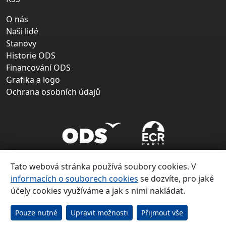
O nás
Naši lidé
Stanovy
Historie ODS
Financování ODS
Grafika a logo
Ochrana osobních údajů
Tato webová stránka používá soubory cookies. V
informacích o souborech cookies
se dozvíte, pro jaké
účely cookies využíváme a jak s nimi nakládat.
Copyright ©
Občanská demokratická strana 1991 – 2026
Pouze nutné
Upravit možnosti
Přijmout vše