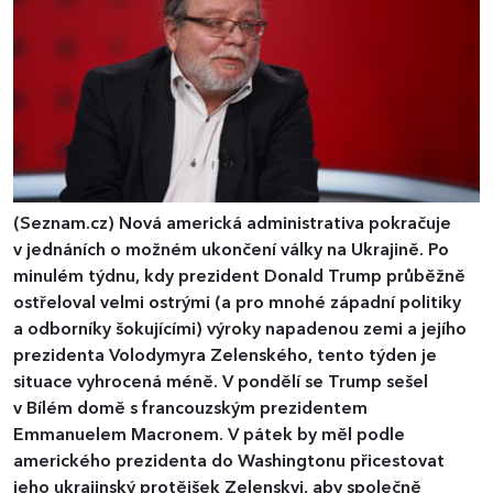
(Seznam.cz)
Nová americká administrativa pokračuje
v jednáních o možném ukončení války na Ukrajině. Po
minulém týdnu, kdy prezident Donald Trump průběžně
ostřeloval velmi ostrými (a pro mnohé západní politiky
a odborníky šokujícími) výroky napadenou zemi a jejího
prezidenta Volodymyra Zelenského, tento týden je
situace vyhrocená méně. V pondělí se Trump sešel
v Bílém domě s francouzským prezidentem
Emmanuelem Macronem. V pátek by měl podle
amerického prezidenta do Washingtonu přicestovat
jeho ukrajinský protějšek Zelenskyj, aby společně