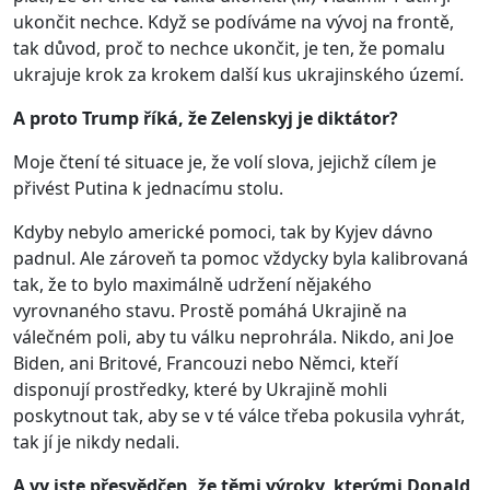
ukončit nechce. Když se podíváme na vývoj na frontě,
tak důvod, proč to nechce ukončit, je ten, že pomalu
ukrajuje krok za krokem další kus ukrajinského území.
A proto Trump říká, že Zelenskyj je diktátor?
Moje čtení té situace je, že volí slova, jejichž cílem je
přivést Putina k jednacímu stolu.
Kdyby nebylo americké pomoci, tak by Kyjev dávno
padnul. Ale zároveň ta pomoc vždycky byla kalibrovaná
tak, že to bylo maximálně udržení nějakého
vyrovnaného stavu. Prostě pomáhá Ukrajině na
válečném poli, aby tu válku neprohrála. Nikdo, ani Joe
Biden, ani Britové, Francouzi nebo Němci, kteří
disponují prostředky, které by Ukrajině mohli
poskytnout tak, aby se v té válce třeba pokusila vyhrát,
tak jí je nikdy nedali.
A vy jste přesvědčen, že těmi výroky, kterými Donald