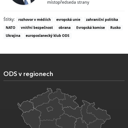
místopředseda strany
Štítky:
rozhovor v médiích
evropská unie
zahraniční politika
NATO
vnitřní bezpečnost
obrana
Evropská komise
Rusko
Ukrajina
europoslanecký klub ODS
ODS v regionech