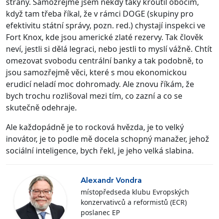
strany. Samozřejmě jsem někdy taky kroutil obočím,
když tam třeba říkal, že v rámci DOGE (skupiny pro
efektivitu státní správy, pozn. red.) chystají inspekci ve
Fort Knox, kde jsou americké zlaté rezervy. Tak člověk
neví, jestli si dělá legraci, nebo jestli to myslí vážně. Chtít
omezovat svobodu centrální banky a tak podobně, to
jsou samozřejmě věci, které s mou ekonomickou
erudicí neladí moc dohromady. Ale znovu říkám, že
bych trochu rozlišoval mezi tím, co zazní a co se
skutečně odehraje.
Ale každopádně je to rocková hvězda, je to velký
inovátor, je to podle mě docela schopný manažer, jehož
sociální inteligence, bych řekl, je jeho velká slabina.
Alexandr Vondra
místopředseda klubu Evropských
konzervativců a reformistů (ECR)
poslanec EP