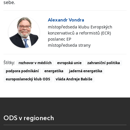
sebe.
Alexandr Vondra
místopředseda klubu Evropských
konzervativců a reformistů (ECR)
poslanec EP
místopředseda strany
Štítky:
rozhovor v médiích
evropská unie
zahraniční politika
podpora podnikání
energetika
jaderná energetika
europoslanecký klub ODS
vláda Andreje Babiše
ODS v regionech