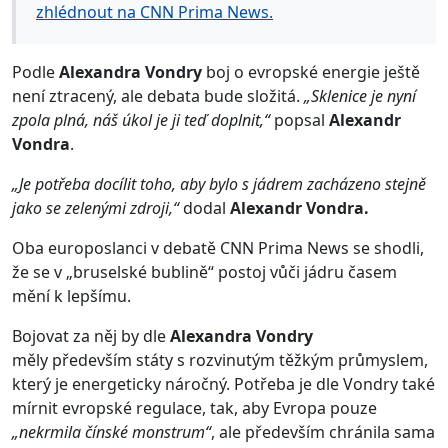
zhlédnout na CNN Prima News.
Podle
Alexandra Vondry
boj o evropské energie ještě
není ztracený, ale debata bude složitá.
„Sklenice je nyní
zpola plná, náš úkol je ji teď doplnit,“
popsal
Alexandr
Vondra
.
„Je potřeba docílit toho, aby bylo s jádrem zacházeno stejně
jako se zelenými zdroji,“
dodal
Alexandr Vondra.
Oba europoslanci v debatě CNN Prima News se shodli,
že se v „bruselské bublině“ postoj vůči jádru časem
mění k lepšímu.
Bojovat za něj by dle
Alexandra Vondry
měly především státy s rozvinutým těžkým průmyslem,
který je energeticky náročný. Potřeba je dle Vondry také
mírnit evropské regulace, tak, aby Evropa pouze
„nekrmila čínské monstrum“
, ale především chránila sama