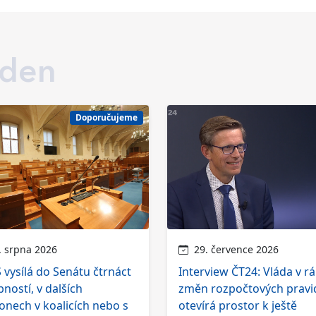
 den
Doporučujeme
 srpna 2026
29. července 2026
vysílá do Senátu čtrnáct
Interview ČT24: Vláda v r
ností, v dalších
změn rozpočtových pravi
onech v koalicích nebo s
otevírá prostor k ještě