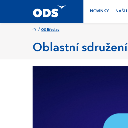
NOVINKY
NAŠI 
/
OS Břeclav
Oblastní sdružení