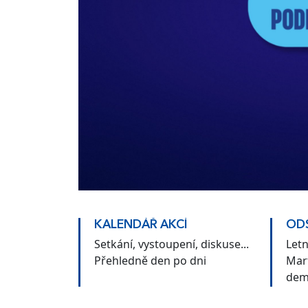
KALENDÁŘ AKCÍ
ODS
Setkání, vystoupení, diskuse...
Let
Přehledně den po dni
Mar
dem
Čes