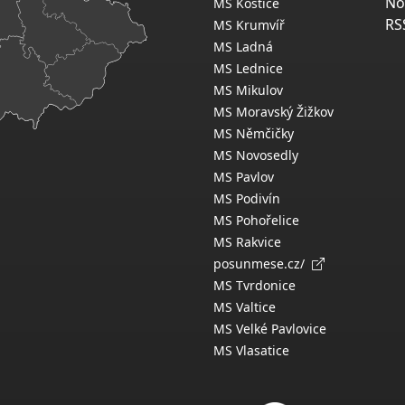
No
MS Kostice
RS
MS Krumvíř
MS Ladná
MS Lednice
MS Mikulov
MS Moravský Žižkov
MS Němčičky
MS Novosedly
MS Pavlov
MS Podivín
MS Pohořelice
MS Rakvice
posunmese.cz/
MS Tvrdonice
MS Valtice
MS Velké Pavlovice
MS Vlasatice