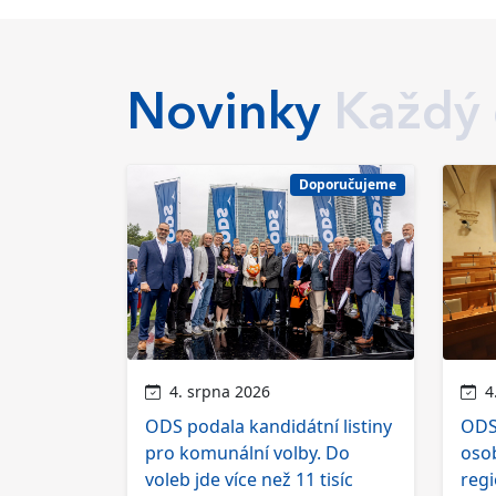
Novinky
Každý
Doporučujeme
4. srpna 2026
4.
ODS podala kandidátní listiny
ODS 
pro komunální volby. Do
osob
voleb jde více než 11 tisíc
regi