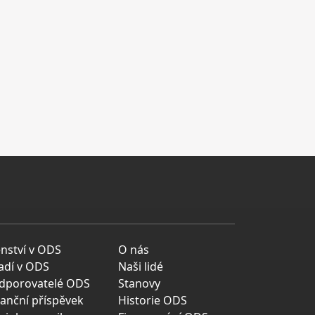
enství v ODS
O nás
adí v ODS
Naši lidé
dporovatelé ODS
Stanovy
nanční příspěvek
Historie ODS