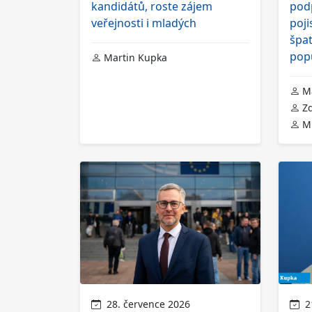
kandidátů, roste zájem
pod
veřejnosti i mladých
poji
špa
pop
Martin Kupka
Ma
Zd
Mi
28. července 2026
21