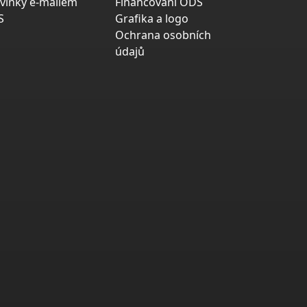
vinky e-mailem
Financování ODS
S
Grafika a logo
Ochrana osobních
údajů