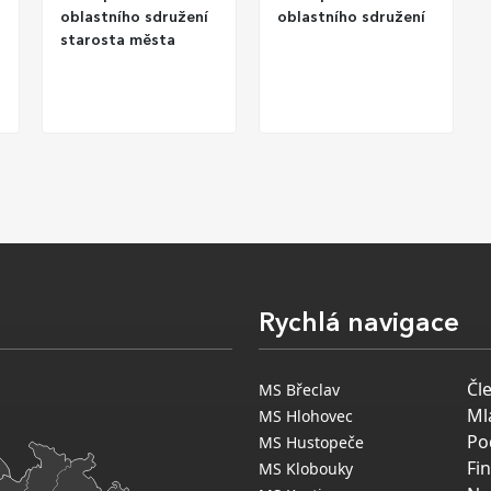
oblastního sdružení
oblastního sdružení
starosta města
Rychlá navigace
Čl
MS Břeclav
Ml
MS Hlohovec
Po
MS Hustopeče
Fi
MS Klobouky