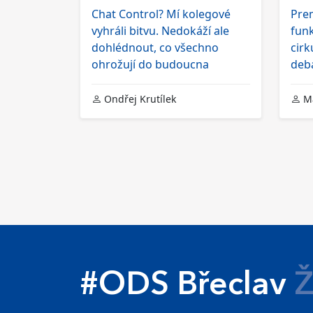
Chat Control? Mí kolegové
Prem
vyhráli bitvu. Nedokáží ale
funk
dohlédnout, co všechno
cirk
ohrožují do budoucna
deb
Ondřej Krutílek
Ma
#ODS Břeclav
Ž