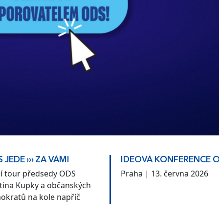
 JEDE ››› ZA VÁMI
IDEOVÁ KONFERENCE 
ní tour předsedy ODS
Praha | 13. června 2026
tina Kupky a občanských
okratů na kole napříč
kem