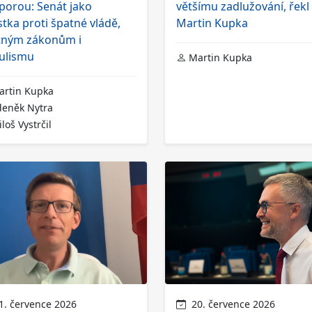
porou: Senát jako
většímu zadlužování, řekl
stka proti špatné vládě,
Martin Kupka
tným zákonům i
ulismu
Martin Kupka
rtin Kupka
eněk Nytra
loš Vystrčil
. července 2026
20. července 2026