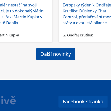
iér nestačí na svoji
Evropský týdeník Ondřeje
ci, je to dokonalý vládní
Krutílka: Důsledky Chat
us, řekl Martin Kupka v
Control, přetlačování mez
atě Deníku
státy a dvouletá bilance
rtin Kupka
Ondřej Krutílek
Další novinky
ivě
Facebook stránka