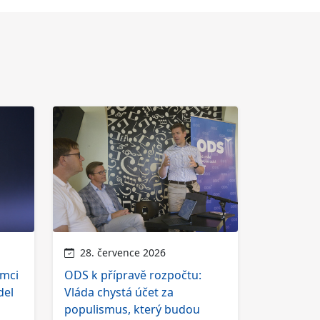
28. července 2026
ámci
ODS k přípravě rozpočtu:
del
Vláda chystá účet za
populismus, který budou