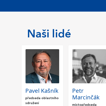
Naši lidé
Pavel Kašník
Petr
Marcinčák
předseda oblastního
sdružení
místopředseda