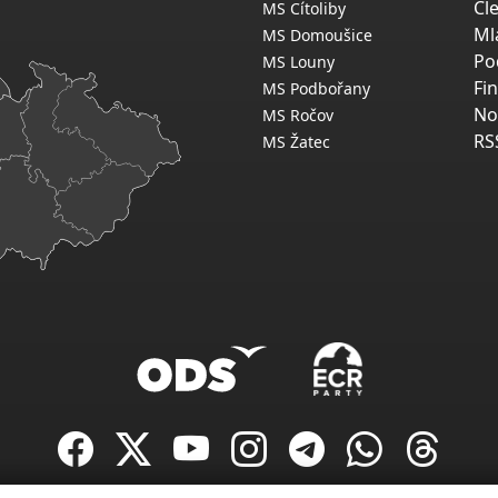
Čl
MS Cítoliby
Ml
MS Domoušice
Po
MS Louny
Fi
MS Podbořany
No
MS Ročov
RS
MS Žatec