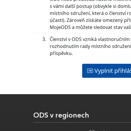
s vámi další postup (obvykle si doml
místního sdružení, která o členství 
účasti). Zároveň získáte omezený pří
MojeODS a můžete sledovat stav vaší
Členství v ODS vzniká vlastnoručním
rozhodnutím rady místního sdružení
příspěvku.
Vyplnit přihl
ODS v regionech