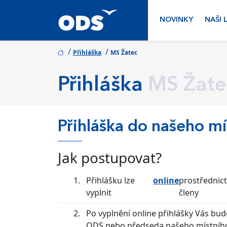
NOVINKY
NAŠI 
/
/
Přihláška
MS Žatec
Přihláška
MS Žate
Přihláška do našeho m
Jak postupovat?
Přihlášku lze
online
prostřednic
vyplnit
členy
Po vyplnění online přihlášky Vás bu
ODS nebo předseda našeho místního