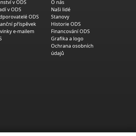
enství v ODS
O nás
adí v ODS
Naši lidé
dporovatelé ODS
Stanovy
nanční příspěvek
Historie ODS
vinky e-mailem
Financování ODS
S
Grafika a logo
Ochrana osobních
údajů