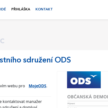
LIDÉ
PŘIHLÁŠKA
KONTAKT
c
ístního sdružení ODS
tvím webu pro
MojeODS
.
de kontaktovat manažer
 sdružení a domluví