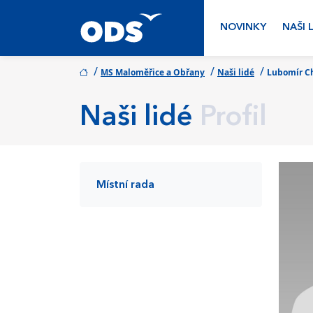
NOVINKY
NAŠI 
/
/
/
MS Maloměřice a Obřany
Naši lidé
Lubomír C
Naši lidé
Profil
Místní rada