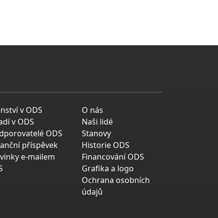
enství v ODS
O nás
adí v ODS
Naši lidé
dporovatelé ODS
Stanovy
nanční příspěvek
Historie ODS
vinky e-mailem
Financování ODS
S
Grafika a logo
Ochrana osobních
údajů