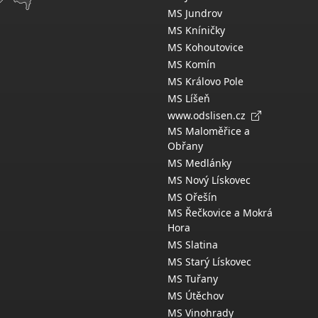
MS Jundrov
MS Kníničky
MS Kohoutovice
MS Komín
MS Královo Pole
MS Líšeň
www.odslisen.cz
MS Maloměřice a
Obřany
MS Medlánky
MS Nový Lískovec
MS Ořešín
MS Řečkovice a Mokrá
Hora
MS Slatina
MS Starý Lískovec
MS Tuřany
MS Útěchov
MS Vinohrady