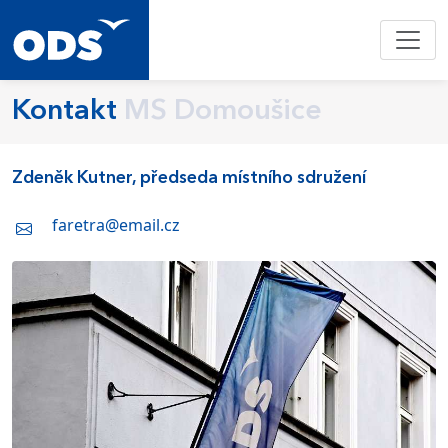
Kontakt
MS Domoušice
Zdeněk Kutner, předseda místního sdružení
faretra@email.cz