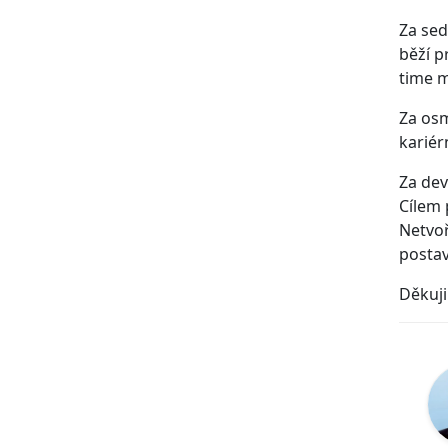
Za sed
běží p
time m
Za osm
kariér
Za dev
Cílem 
Netvoř
postav
Děkuji