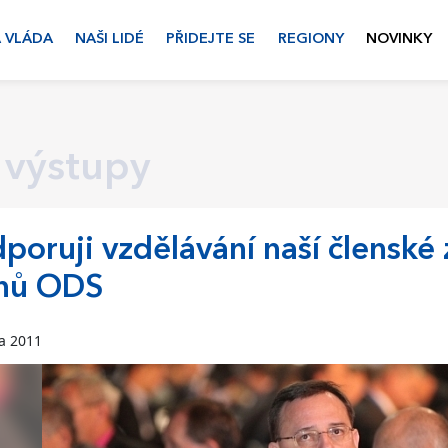
 VLÁDA
NAŠI LIDÉ
PŘIDEJTE SE
REGIONY
NOVINKY
 výstupy
poruji vzdělávání naší členské
enů ODS
na 2011