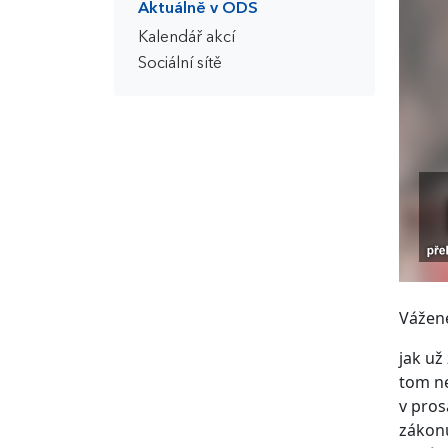
Aktuálně v ODS
Kalendář akcí
Sociální sítě
Vážené
jak už
tom ne
v pros
zákonů