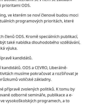
i prioritami ODS.
rning, ve kterém se noví členové budou moci
uálních programových prioritách, které
ch členů ODS. Kromě speciálních publikací,
 být také nabídka dlouhodobého vzdělávání,
ská výuka.
řípravě kandidátů.
ní kandidátů. ODS a CEVRO, Liberálně-
tivitách musíme pokračovat a rozšiřovat je
i průzkumů voličské základny.
 přípravě zvolených politiků. K tomu by
zované odborné semináře, publikace a e-
tí ve vysokoškolských programech, a to