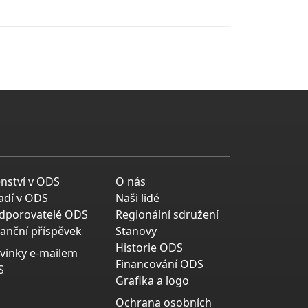
enství v ODS
O nás
adí v ODS
Naši lidé
dporovatelé ODS
Regionální sdružení
nanční příspěvek
Stanovy
Historie ODS
vinky e-mailem
Financování ODS
S
Grafika a logo
Ochrana osobních