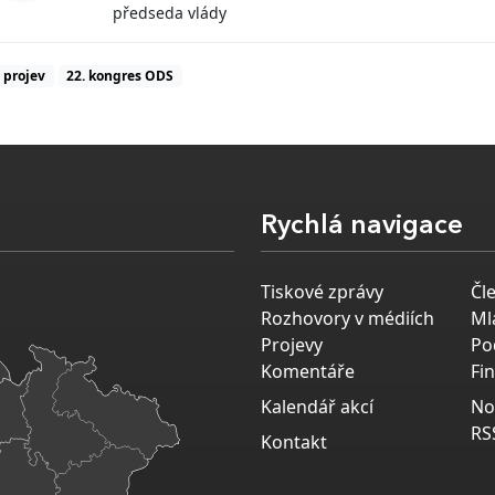
předseda vlády
projev
22. kongres ODS
Rychlá navigace
Tiskové zprávy
Čl
Rozhovory v médiích
Ml
Projevy
Po
Komentáře
Fi
Kalendář akcí
No
RS
Kontakt