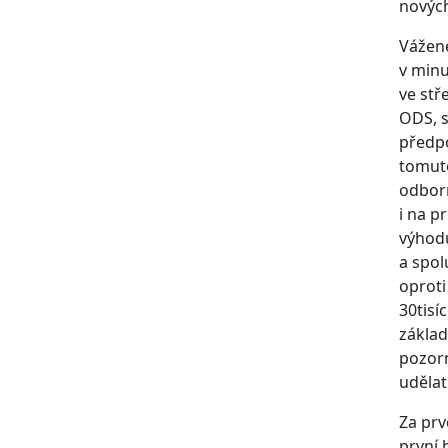
nových
Vážené
v minu
ve stř
ODS, 
předpo
tomuto
odborn
i na p
výhodu
a spol
oproti
30tisí
základ
pozorn
udělat
Za prv
první 