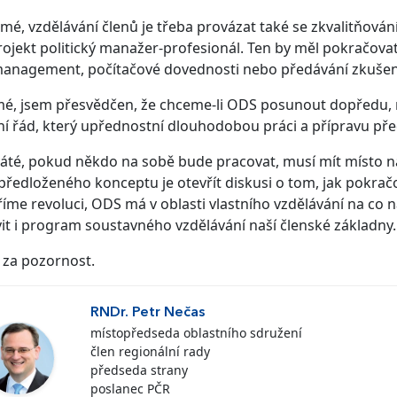
mé, vzdělávání členů je třeba provázat také se zkvalitňován
rojekt politický manažer-profesionál. Ten by měl pokračovat
anagement, počítačové dovednosti nebo předávání zkušeno
é, jsem přesvědčen, že chceme-li ODS posunout dopředu, 
ní řád, který upřednostní dlouhodobou práci a přípravu p
áté, pokud někdo na sobě bude pracovat, musí mít místo n
předloženého konceptu je otevřít diskusi o tom, jak pokračo
íme revoluci, ODS má v oblasti vlastního vzdělávání na co
it i program soustavného vzdělávání naší členské základny.
 za pozornost.
RNDr. Petr Nečas
místopředseda oblastního sdružení
člen regionální rady
předseda strany
poslanec PČR