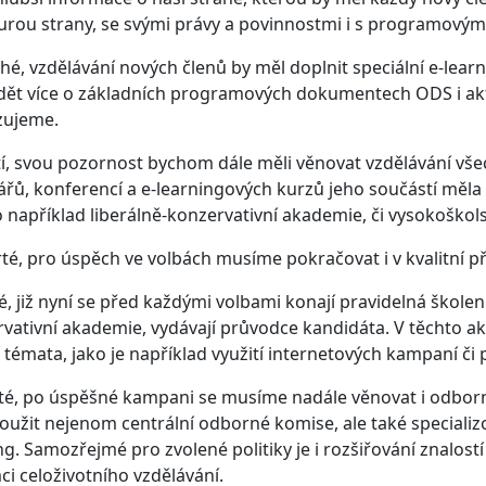
urou strany, se svými právy a povinnostmi i s programovým
hé, vzdělávání nových členů by měl doplnit speciální e-lea
ět více o základních programových dokumentech ODS i akt
zujeme.
tí, svou pozornost bychom dále měli věnovat vzdělávání vše
řů, konferencí a e-learningových kurzů jeho součástí měla
to například liberálně-konzervativní akademie, či vysokoškol
rté, pro úspěch ve volbách musíme pokračovat i v kvalitní p
é, již nyní se před každými volbami konají pravidelná škole
vativní akademie, vydávají průvodce kandidáta. V těchto ak
í témata, jako je například využití internetových kampaní č
té, po úspěšné kampani se musíme nadále věnovat i odborné
loužit nejenom centrální odborné komise, ale také speciali
ng. Samozřejmé pro zvolené politiky je i rozšiřování znalos
mci celoživotního vzdělávání.