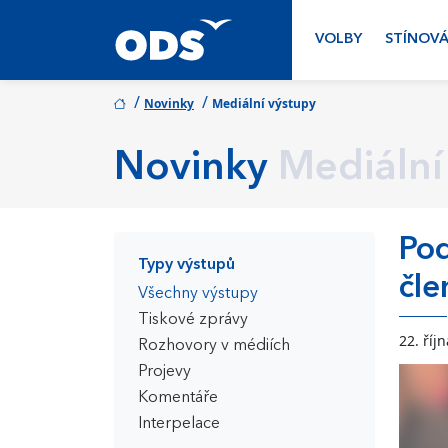
VOLBY
STÍNOVÁ
/
/
Novinky
Mediální výstupy
Novinky
Mediální
Pod
Typy výstupů
čl
Všechny výstupy
Tiskové zprávy
22. říj
Rozhovory v médiích
Projevy
Komentáře
Interpelace