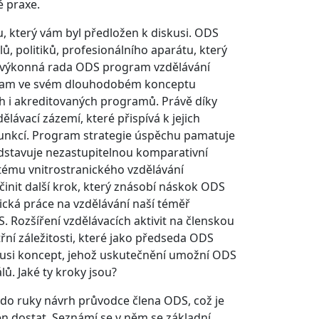
é praxe.
u, který vám byl předložen k diskusi. ODS
ů, politiků, profesionálního aparátu, který
a výkonná rada ODS program vzdělávání
ogram ve svém dlouhodobém konceptu
h i akreditovaných programů. Právě díky
ávací zázemí, které přispívá k jejich
 funkcí. Program strategie úspěchu pamatuje
ředstavuje nezastupitelnou komparativní
tému vnitrostranického vzdělávání
nit další krok, který znásobí náskok ODS
ická práce na vzdělávání naší téměř
. Rozšíření vzdělávacích aktivit na členskou
řní záležitosti, které jako předseda ODS
usi koncept, jehož uskutečnění umožní ODS
ů. Jaké ty kroky jsou?
li do ruky návrh průvodce člena ODS, což je
en dostat. Seznámí se v něm se základní