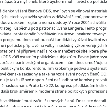
 nápadů a myšlenek, které bychom mohli uvést do politick
 členky, vážení členové ODS, nyní bych se věnoval materiál
lých letech vystavěla systém vzdělávání členů, podporovatel
edoevropském regionu nemá obdoby. V roce 2004 schválil
strategii úspěchu pod patronací Ivana Langera. Tento pr
kládal profesionální vzdělávání na úrovni neakreditovanýc
 programu dnes mohou naši kandidáti využívat kvalitní vzděl
é i politické přípravě na volby i následný výkon veřejných
rofesionální přípravu naší široké manažerské sítě, která p
 ODS vůči ostatním politickým subjektům. Pevné jádro sys
upráce s partnerskými organizacemi nám dnes umožňuje uči
 politickým konkurentům. Tím krokem je pečlivá a systemat
cové členské základny a také na vzdělávání nových členů ODS
nu je také klíčové doporučení naší odborné komise pro vnit
ě naslouchám. Proto také 22. kongresu předkládám k disk
 další krok směrem k moderní straně politických profesionál
é, vzdělávání musí začít již u nových členů. Dnes jste dosta
hlubší informace o naší straně, kterou by měl každý nový čl