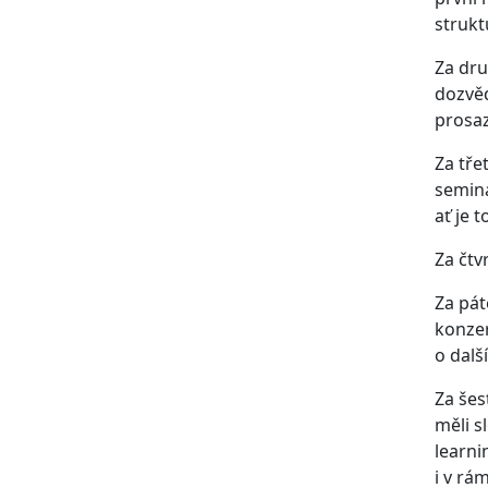
strukt
Za dru
dozvěd
prosa
Za tře
seminá
ať je 
Za čtv
Za pát
konzer
o dalš
Za šes
měli s
learni
i v rá