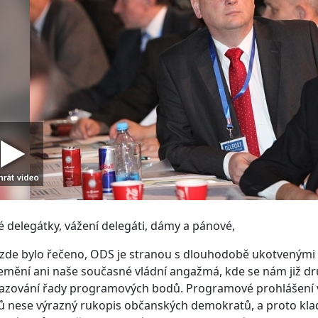
 delegátky, vážení delegáti, dámy a pánové,
 zde bylo řečeno, ODS je stranou s dlouhodobě ukotvenými
mění ani naše současné vládní angažmá, kde se nám již dr
azování řady programových bodů. Programové prohlášení vl
 nese výrazný rukopis občanských demokratů, a proto kla