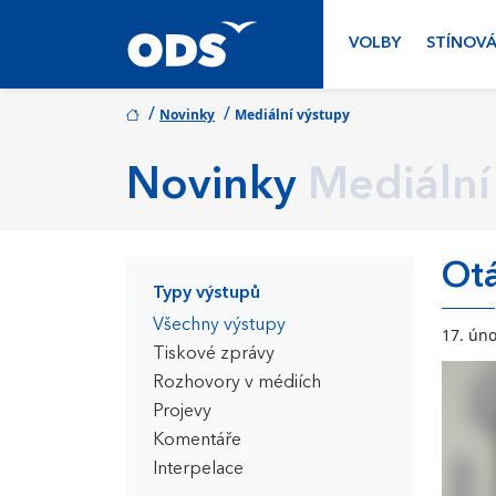
VOLBY
STÍNOVÁ
/
/
Novinky
Mediální výstupy
Novinky
Mediální
Otá
Typy výstupů
Všechny výstupy
17. ún
Tiskové zprávy
Rozhovory v médiích
Projevy
Komentáře
Interpelace