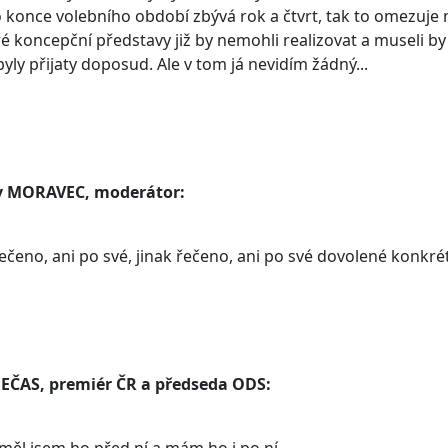
 konce volebního období zbývá rok a čtvrt, tak to omezuje n
é koncepční představy již by nemohli realizovat a museli by
byly přijaty doposud. Ale v tom já nevidím žádný...
v MORAVEC, moderátor:
řečeno, ani po své, jinak řečeno, ani po své dovolené konk
NEČAS, premiér ČR a předseda ODS: