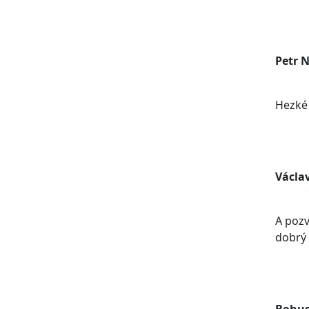
Petr 
Hezké
Václa
A pozv
dobrý