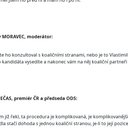
ěl jsem ho před ní a mám ho i po ní.
v MORAVEC, moderátor:
ste ho konzultoval s koaličními stranami, nebo je to Vlastimil
 kandidáta vysedíte a nakonec vám na něj koaliční partneř
NEČAS, premiér ČR a předseda ODS:
em již řekl, ta procedura je komplikovaná, je komplikovanějš
dla stačí dohoda s jednou koaliční stranou, je-li to její pozic