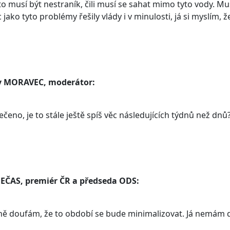
to musí být nestraník, čili musí se sahat mimo tyto vody. Mu
c jako tyto problémy řešily vlády i v minulosti, já si myslím,
v MORAVEC, moderátor:
řečeno, je to stále ještě spíš věc následujících týdnů než dnů
NEČAS, premiér ČR a předseda ODS:
ně doufám, že to období se bude minimalizovat. Já nemám 