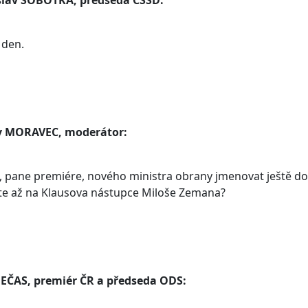
lav SOBOTKA, předseda ČSSD:
 den.
v MORAVEC, moderátor:
, pane premiére, nového ministra obrany jmenovat ještě dos
te až na Klausova nástupce Miloše Zemana?
NEČAS, premiér ČR a předseda ODS: