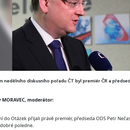
 nedělního diskusního pořadu ČT byl premiér ČR a předse
v MORAVEC, moderátor:
í do Otázek přijali právě premiér, předseda ODS Petr Nečas, 
 dobré poledne.