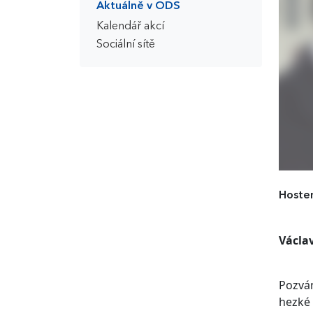
Aktuálně v ODS
Kalendář akcí
Sociální sítě
Hostem
Václa
Pozván
hezké