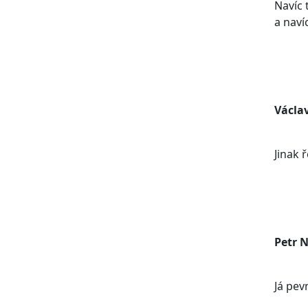
Navíc 
a naví
Václa
Jinak 
Petr 
Já pev