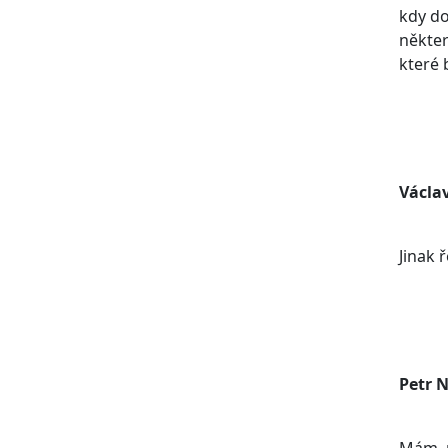
kdy do
někter
které 
Václa
Jinak 
Petr 