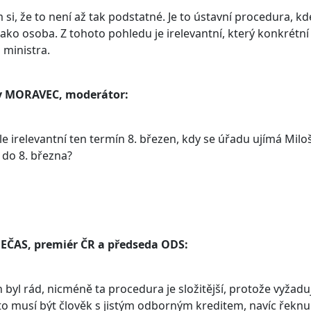
 si, že to není až tak podstatné. Je to ústavní procedura, kd
 jako osoba. Z tohoto pohledu je irelevantní, který konkrét
 ministra.
v MORAVEC, moderátor:
le irelevantní ten termín 8. březen, kdy se úřadu ujímá Mi
 do 8. března?
NEČAS, premiér ČR a předseda ODS:
h byl rád, nicméně ta procedura je složitější, protože vyžadu
to musí být člověk s jistým odborným kreditem, navíc řeknu 