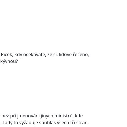
 Picek, kdy očekáváte, že si, lidově řečeno,
i kývnou?
í než při jmenování jiných ministrů, kde
e. Tady to vyžaduje souhlas všech tří stran.