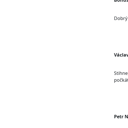
Bohus
Dobrý
Václa
Stihne
počká
Petr 