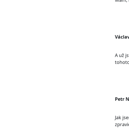
Mám, m
Václa
A už j
tohoto
Petr 
Jak js
zpravi