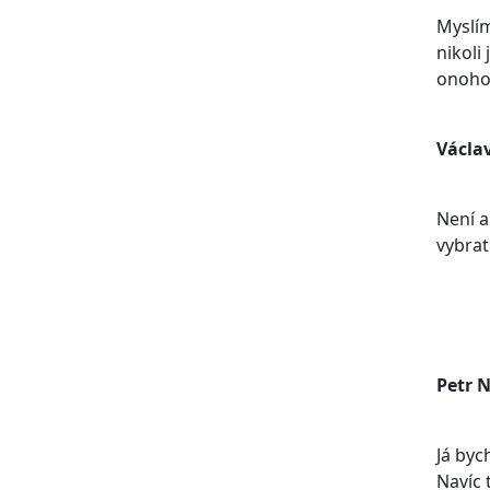
Myslím
nikoli
onoho
Václa
Není a
vybrat
Petr 
Já byc
Navíc 