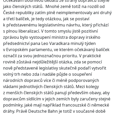
Očekávám bouřlivou debatu ze strany dopravců stejně
jako členských států. Mnohé země totiž na rozdíl od
České republiky zatím plně neimplementovaly ani druhý
a třetí balíček, je tedy otázkou, jak se postaví
k představenému legislativnímu návrhu, který přichází
s plnou liberalizací. V tomto smyslu jistě pozitivní
zprávou bylo vystoupení ministra dopravy irského
předsednictví pana Leo Varadkara minulý týden
v Evropském parlamentu, ve kterém očekávaný balíček
označil za svou jednoznačnou prioritu. V praktické
rovině zůstává nejdůležitější otázka, zda se pomocí
nově představené legislativy skutečně podaří vytvořit
volný trh nebo zda i nadále půjde o soupeření
národních dopravců více či méně podporovaných
vládami jednotlivých členských států. Mezi kolegy
z menších členských států panují především obavy, aby
dopravcům sídlícím v jejich zemích byly zaručeny stejné
podmínky, jaké mají například francouzské či německé
dráhy. Právě Deutsche Bahn je totiž v současné době