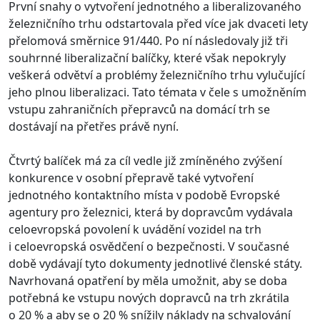
První snahy o vytvoření jednotného a liberalizovaného
železničního trhu odstartovala před více jak dvaceti lety
přelomová směrnice 91/440. Po ní následovaly již tři
souhrnné liberalizační balíčky, které však nepokryly
veškerá odvětví a problémy železničního trhu vylučující
jeho plnou liberalizaci. Tato témata v čele s umožněním
vstupu zahraničních přepravců na domácí trh se
dostávají na přetřes právě nyní.
Čtvrtý balíček má za cíl vedle již zmíněného zvýšení
konkurence v osobní přepravě také vytvoření
jednotného kontaktního místa v podobě Evropské
agentury pro železnici, která by dopravcům vydávala
celoevropská povolení k uvádění vozidel na trh
i celoevropská osvědčení o bezpečnosti. V současné
době vydávají tyto dokumenty jednotlivé členské státy.
Navrhovaná opatření by měla umožnit, aby se doba
potřebná ke vstupu nových dopravců na trh zkrátila
o 20 % a aby se o 20 % snížily náklady na schvalování