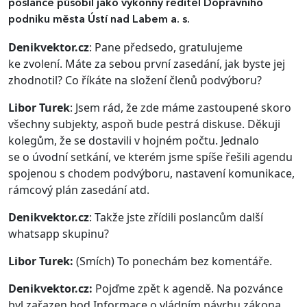
poslance působil jako výkonný ředitel Dopravního
podniku města Ústí nad Labem a. s.
Denikvektor.cz
: Pane předsedo, gratulujeme
ke zvolení. Máte za sebou první zasedání, jak byste jej
zhodnotil? Co říkáte na složení členů podvýboru?
Libor Turek
: Jsem rád, že zde máme zastoupené skoro
všechny subjekty, aspoň bude pestrá diskuse. Děkuji
kolegům, že se dostavili v hojném počtu. Jednalo
se o úvodní setkání, ve kterém jsme spíše řešili agendu
spojenou s chodem podvýboru, nastavení komunikace,
rámcový plán zasedání atd.
Denikvektor.cz
: Takže jste zřídili poslancům další
whatsapp skupinu?
Libor Turek:
(Smích) To ponechám bez komentáře.
Denikvektor.cz:
Pojďme zpět k agendě. Na pozvánce
byl zařazen bod Informace o vládním návrhu zákona