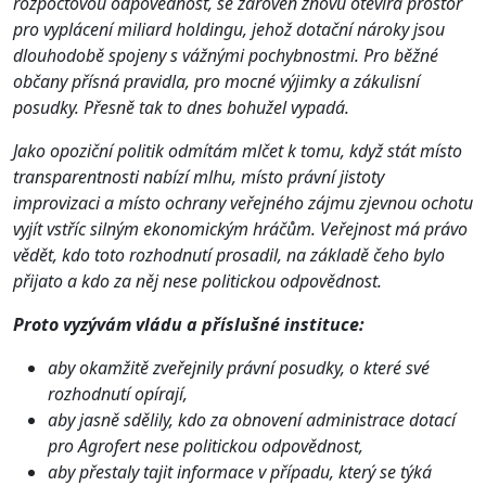
rozpočtovou odpovědnost, se zároveň znovu otevírá prostor
pro vyplácení miliard holdingu, jehož dotační nároky jsou
dlouhodobě spojeny s vážnými pochybnostmi. Pro běžné
občany přísná pravidla, pro mocné výjimky a zákulisní
posudky. Přesně tak to dnes bohužel vypadá.
Jako opoziční politik odmítám mlčet k tomu, když stát místo
transparentnosti nabízí mlhu, místo právní jistoty
improvizaci a místo ochrany veřejného zájmu zjevnou ochotu
vyjít vstříc silným ekonomickým hráčům. Veřejnost má právo
vědět, kdo toto rozhodnutí prosadil, na základě čeho bylo
přijato a kdo za něj nese politickou odpovědnost.
Proto vyzývám vládu a příslušné instituce:
aby okamžitě zveřejnily právní posudky, o které své
rozhodnutí opírají,
aby jasně sdělily, kdo za obnovení administrace dotací
pro Agrofert nese politickou odpovědnost,
aby přestaly tajit informace v případu, který se týká