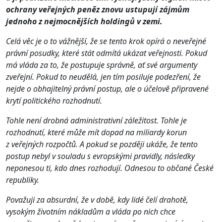
ochrany veřejných peněz znovu ustupují zájmům
jednoho z nejmocnějších holdingů v zemi.
Celá věc je o to vážnější, že se tento krok opírá o neveřejné
právní posudky, které stát odmítá ukázat veřejnosti. Pokud
má vláda za to, že postupuje správně, ať své argumenty
zveřejní. Pokud to neudělá, jen tím posiluje podezření, že
nejde o obhajitelný právní postup, ale o účelově připravené
krytí politického rozhodnutí.
Tohle není drobná administrativní záležitost. Tohle je
rozhodnutí, které může mít dopad na miliardy korun
z veřejných rozpočtů. A pokud se později ukáže, že tento
postup nebyl v souladu s evropskými pravidly, následky
neponesou ti, kdo dnes rozhodují. Odnesou to občané České
republiky.
Považuji za absurdní, že v době, kdy lidé čelí drahotě,
vysokým životním nákladům a vláda po nich chce