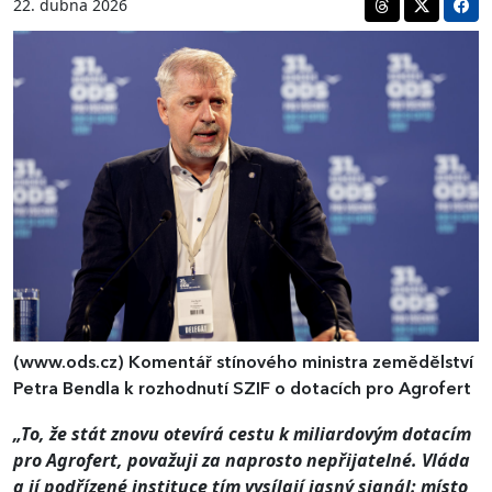
22. dubna 2026
(www.ods.cz)
Komentář stínového ministra zemědělství
Petra Bendla k rozhodnutí SZIF o dotacích pro Agrofert
„To, že stát znovu otevírá cestu k miliardovým dotacím
pro Agrofert, považuji za naprosto nepřijatelné. Vláda
a jí podřízené instituce tím vysílají jasný signál: místo