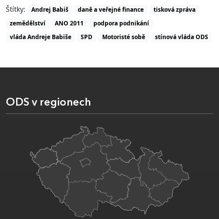
Štítky:
Andrej Babiš
daně a veřejné finance
tisková zpráva
zemědělství
ANO 2011
podpora podnikání
vláda Andreje Babiše
SPD
Motoristé sobě
stínová vláda ODS
ODS v regionech