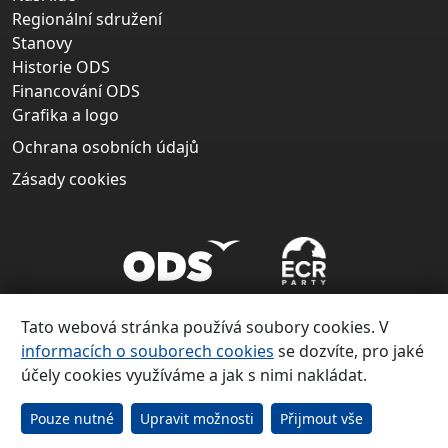
Regionální sdružení
Stanovy
Historie ODS
Financování ODS
Grafika a logo
Ochrana osobních údajů
Zásady cookies
Tato webová stránka používá soubory cookies. V
informacích o souborech cookies
se dozvíte, pro jaké
účely cookies využíváme a jak s nimi nakládat.
Copyright ©
Občanská demokratická strana 1991 – 2026
Pouze nutné
Upravit možnosti
Přijmout vše