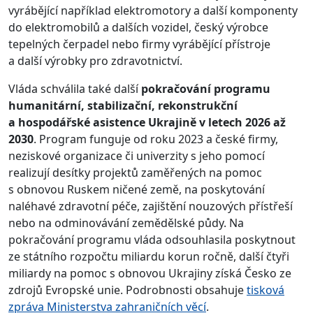
vyrábějící například elektromotory a další komponenty
do elektromobilů a dalších vozidel, český výrobce
tepelných čerpadel nebo firmy vyrábějící přístroje
a další výrobky pro zdravotnictví.
Vláda schválila také další
pokračování programu
humanitární, stabilizační, rekonstrukční
a hospodářské asistence Ukrajině v letech 2026 až
2030
. Program funguje od roku 2023 a české firmy,
neziskové organizace či univerzity s jeho pomocí
realizují desítky projektů zaměřených na pomoc
s obnovou Ruskem ničené země, na poskytování
naléhavé zdravotní péče, zajištění nouzových přístřeší
nebo na odminovávání zemědělské půdy. Na
pokračování programu vláda odsouhlasila poskytnout
ze státního rozpočtu miliardu korun ročně, další čtyři
miliardy na pomoc s obnovou Ukrajiny získá Česko ze
zdrojů Evropské unie. Podrobnosti obsahuje
tisková
zpráva Ministerstva zahraničních věcí
.