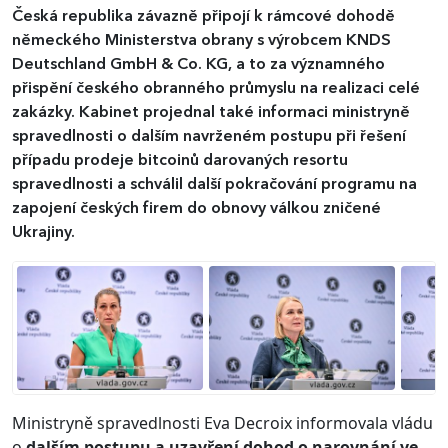
Česká republika závazně připojí k rámcové dohodě
německého Ministerstva obrany s výrobcem KNDS
Deutschland GmbH & Co. KG, a to za významného
přispění českého obranného průmyslu na realizaci celé
zakázky. Kabinet projednal také informaci ministryně
spravedlnosti o dalším navrženém postupu při řešení
případu prodeje bitcoinů darovaných resortu
spravedlnosti a schválil další pokračování programu na
zapojení českých firem do obnovy válkou zničené
Ukrajiny.
Ministryně spravedlnosti Eva Decroix informovala vládu
o
dalším postupu a uzavření dohod o narovnání ve