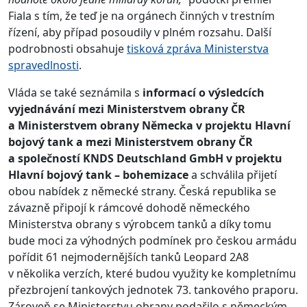
Fiala s tím, že teď je na orgánech činných v trestním
řízení, aby případ posoudily v plném rozsahu. Další
podrobnosti obsahuje
tisková zpráva Ministerstva
spravedlnosti
.
Vláda se také seznámila s
informací o výsledcích
vyjednávání mezi Ministerstvem obrany ČR
a Ministerstvem obrany Německa v projektu Hlavní
bojový tank a mezi Ministerstvem obrany ČR
a společností KNDS Deutschland GmbH v projektu
Hlavní bojový tank – bohemizace
a schválila přijetí
obou nabídek z německé strany. Česká republika se
závazně připojí k rámcové dohodě německého
Ministerstva obrany s výrobcem tanků a díky tomu
bude moci za výhodných podmínek pro českou armádu
pořídit 61 nejmodernějších tanků Leopard 2A8
v několika verzích, které budou využity ke kompletnímu
přezbrojení tankových jednotek 73. tankového praporu.
Zároveň se Ministerstvu obrany podařilo s německým