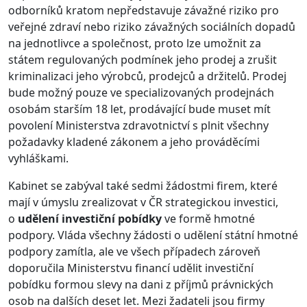
odborníků kratom nepředstavuje závažné riziko pro
veřejné zdraví nebo riziko závažných sociálních dopadů
na jednotlivce a společnost, proto lze umožnit za
státem regulovaných podmínek jeho prodej a zrušit
kriminalizaci jeho výrobců, prodejců a držitelů. Prodej
bude možný pouze ve specializovaných prodejnách
osobám starším 18 let, prodávající bude muset mít
povolení Ministerstva zdravotnictví s plnit všechny
požadavky kladené zákonem a jeho prováděcími
vyhláškami.
Kabinet se zabýval také sedmi žádostmi firem, které
mají v úmyslu zrealizovat v ČR strategickou investici,
o
udělení investiční pobídky
ve formě hmotné
podpory. Vláda všechny žádosti o udělení státní hmotné
podpory zamítla, ale ve všech případech zároveň
doporučila Ministerstvu financí udělit investiční
pobídku formou slevy na dani z příjmů právnických
osob na dalších deset let. Mezi žadateli jsou firmy