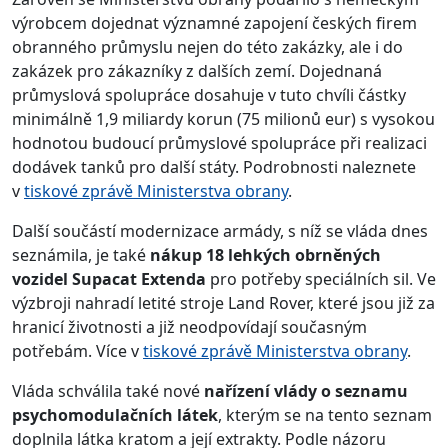
výrobcem dojednat významné zapojení českých firem
obranného průmyslu nejen do této zakázky, ale i do
zakázek pro zákazníky z dalších zemí. Dojednaná
průmyslová spolupráce dosahuje v tuto chvíli částky
minimálně 1,9 miliardy korun (75 milionů eur) s vysokou
hodnotou budoucí průmyslové spolupráce při realizaci
dodávek tanků pro další státy. Podrobnosti naleznete
v
tiskové zprávě Ministerstva obrany
.
Další součástí modernizace armády, s níž se vláda dnes
seznámila, je také
nákup 18 lehkých obrněných
vozidel Supacat Extenda
pro potřeby speciálních sil. Ve
výzbroji nahradí letité stroje Land Rover, které jsou již za
hranicí životnosti a již neodpovídají současným
potřebám. Více v
tiskové zprávě Ministerstva obrany
.
Vláda schválila také nové
nařízení vlády o seznamu
psychomodulačních látek
, kterým se na tento seznam
doplnila látka kratom a její extrakty. Podle názoru