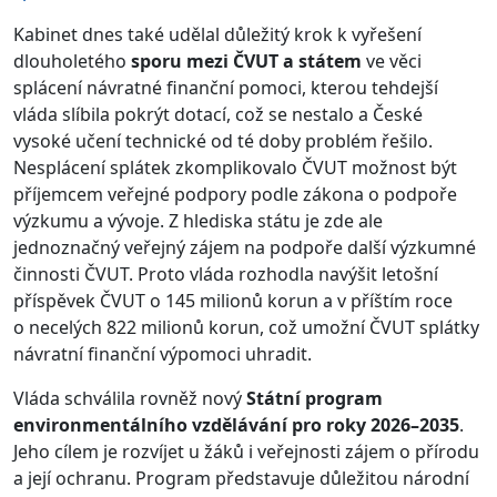
Kabinet dnes také udělal důležitý krok k vyřešení
dlouholetého
sporu mezi ČVUT a státem
ve věci
splácení návratné finanční pomoci, kterou tehdejší
vláda slíbila pokrýt dotací, což se nestalo a České
vysoké učení technické od té doby problém řešilo.
Nesplácení splátek zkomplikovalo ČVUT možnost být
příjemcem veřejné podpory podle zákona o podpoře
výzkumu a vývoje. Z hlediska státu je zde ale
jednoznačný veřejný zájem na podpoře další výzkumné
činnosti ČVUT. Proto vláda rozhodla navýšit letošní
příspěvek ČVUT o 145 milionů korun a v příštím roce
o necelých 822 milionů korun, což umožní ČVUT splátky
návratní finanční výpomoci uhradit.
Vláda schválila rovněž nový
Státní program
environmentálního vzdělávání pro roky 2026–2035
.
Jeho cílem je rozvíjet u žáků i veřejnosti zájem o přírodu
a její ochranu. Program představuje důležitou národní