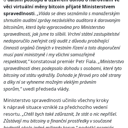
věci virtuální měny bitcoin přijaté Ministerstvem
spravedlnosti
.
„Vláda se dnes seznámila s manažerským
shrnutím auditní zprávy nezávislého auditora k darovaným
bitcoinům, která byla vypracována pro Ministerstvo
spravedlnosti, jak jsme to slíbili. Vrchní státní zastupitelství
nedoporučilo zveřejnit celý audit z důvodu probíhající
činnosti orgánů činných v trestním řízení a toto doporučení
musí paní ministryně i my všichni samozřejmě
respektovat,“
konstatoval premiér Petr Fiala.
„
Ministerstvo
spravedlnosti dnes podepsalo dohodu s osobami, které tyto
bitcoiny od státu vydražily. Dohoda je férová pro obě strany
a díky ní se vyhneme možným vleklým právním
sporům,“
uvedl předseda vlády.
Ministerstvo spravedlnosti učinilo všechny kroky
k nápravě situace vzniklé za předchozího vedení
resortu.
„Chtěl bych také zdůraznit, že stát o nic nepřišel.
Zůstávají mu bitcoiny a finanční prostředky v současné
hodnotě okolo jedné miliardy korun,“
podotkl premiér