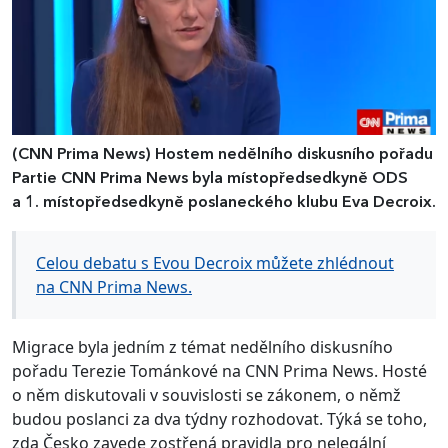
(CNN Prima News)
Hostem nedělního diskusního pořadu
Partie CNN Prima News byla místopředsedkyně ODS
a 1. místopředsedkyně poslaneckého klubu Eva Decroix.
Celou debatu s Evou Decroix můžete zhlédnout
na CNN Prima News.
Migrace byla jedním z témat nedělního diskusního
pořadu Terezie Tománkové na CNN Prima News. Hosté
o něm diskutovali v souvislosti se zákonem, o němž
budou poslanci za dva týdny rozhodovat. Týká se toho,
zda Česko zavede zostřená pravidla pro nelegální