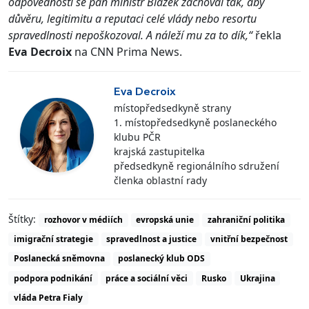
odpovědnosti se pan ministr Blažek zachoval tak, aby
důvěru, legitimitu a reputaci celé vlády nebo resortu
spravedlnosti nepoškozoval. A náleží mu za to dík,“
řekla
Eva Decroix
na CNN Prima News.
Eva Decroix
místopředsedkyně strany
1. místopředsedkyně poslaneckého
klubu PČR
krajská zastupitelka
předsedkyně regionálního sdružení
členka oblastní rady
Štítky:
rozhovor v médiích
evropská unie
zahraniční politika
imigrační strategie
spravedlnost a justice
vnitřní bezpečnost
Poslanecká sněmovna
poslanecký klub ODS
podpora podnikání
práce a sociální věci
Rusko
Ukrajina
vláda Petra Fialy