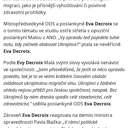
migraci, jako je přísnější vyhošťování či povinné
zdravotní prohlídky.
Místopředsedkyně ODS a poslankyně
Eva Decroix
se
o tomto tématu ve studiu ostře střetla s opoziční
poslankyní Malou z ANO.
„Vy opravdu teď pojedete tuhle
notu, kdy začnete atakovat Ukrajince?“
ptala se nevěřícně
Eva Decroix.
Podle
Evy Decroix
Malá svými slovy vyvolává nenávist
ve společnosti.
„Jsem přesvědčená, že jestli se něco opravdu
povedlo, tak je to ve velmi krátkém časovém období
zvládnout ukrajinskou migrační vlnu. Ukrajinci v žádném
ohledu nejsou přítěží pro českou společnost, naopak. Bez
Ukrajinců by nám dneska spadlo celé stavebnictví, celé
zdravotnictví,“
sdělila poslankyně ODS
Eva Decroix
.
Zároveň
Eva Decroix
reagovala na demisi ministra
spravedlnosti Pavla Blažka:
„V rámci politické