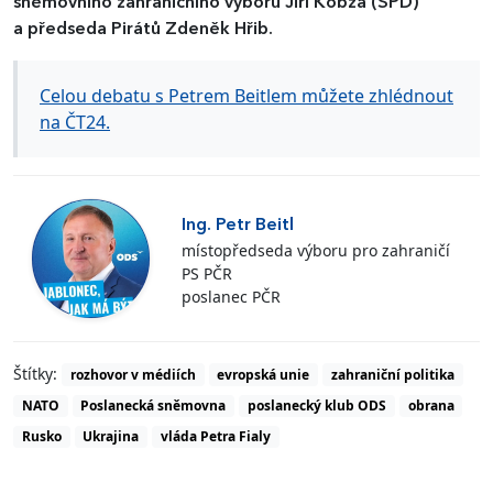
sněmovního zahraničního výboru Jiří Kobza (SPD)
a předseda Pirátů Zdeněk Hřib.
Celou debatu s Petrem Beitlem můžete zhlédnout
na ČT24.
Ing. Petr Beitl
místopředseda výboru pro zahraničí
PS PČR
poslanec PČR
Štítky:
rozhovor v médiích
evropská unie
zahraniční politika
NATO
Poslanecká sněmovna
poslanecký klub ODS
obrana
Rusko
Ukrajina
vláda Petra Fialy