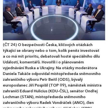
(ČT 24)
O bezpečnosti Česka, klíčových otázkách
týkající se obrany nebo o tom, kolik peněz investovat
a co má mít prioritu, debatovali hosté speciálního dílu
Událostí, komentářů. Hovořili i o plánovaném
vyjednávání Ruska a Ukrajiny. Na otázky moderátora
Daniela Takáče odpovídal místopředseda sněmovního
zahraničního výboru Petr Beitl (ODS), bývalý
europoslanec Jiří Pospíšil (TOP 09), náměstek ministra
zahraničí Eduard Hulicius (KDU-ČSL), senátor Ondřej
Lochman (STAN), místopředseda sněmovního
zahraničního výboru Radek Vondráček (ANO), člen