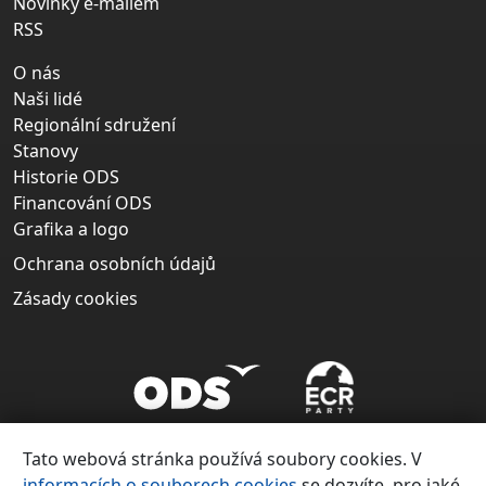
Novinky e-mailem
RSS
O nás
Naši lidé
Regionální sdružení
Stanovy
Historie ODS
Financování ODS
Grafika a logo
Ochrana osobních údajů
Zásady cookies
Tato webová stránka používá soubory cookies. V
informacích o souborech cookies
se dozvíte, pro jaké