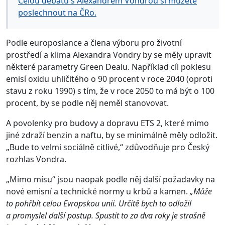
Celou debatu s Alexandrem Vondrou si můžete
poslechnout na ČRo.
Podle europoslance a člena výboru pro životní
prostředí a klima Alexandra Vondry by se měly upravit
některé parametry Green Dealu. Například cíl poklesu
emisí oxidu uhličitého o 90 procent v roce 2040 (oproti
stavu z roku 1990) s tím, že v roce 2050 to má být o 100
procent, by se podle něj neměl stanovovat.
A povolenky pro budovy a dopravu ETS 2, které mimo
jiné zdraží benzin a naftu, by se minimálně měly odložit.
„Bude to velmi sociálně citlivé,“ zdůvodňuje pro Český
rozhlas Vondra.
„Mimo mísu“ jsou naopak podle něj další požadavky na
nové emisní a technické normy u krbů a kamen.
„Může
to pohřbít celou Evropskou unii. Určitě bych to odložil
a promyslel další postup. Spustit to za dva roky je strašně