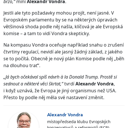
brzo,“
míní
Alexandr Vondra
.
Jestli ale tyto požadavky mohou projít, není jasné. V
Evropském parlamentu by se na některých úpravách
většinová shoda podle něj našla, klíčová je ale Evropská
komise – a tam to vidí Vondra skepticky.
Na kompasu Vondra oceňuje například snahu o zrušení
čtvrtiny regulací, nevidí ale jasný žádný základ, z jakého
se to počítá. Obecně je nový plán Komise podle něj „běh
na dlouhou trať“.
„Já bych očekával spíš návrh à la Donald Trump. Prostě si
sednout a některé věci škrtat,“
tvrdí
Alexandr Vondra
,
i když uznává, že Evropa je jiný organismus než USA.
Přesto by podle něj měla své nastavení změnit.
Alexandr Vondra
místopředseda klubu Evropských
konzervativců a reformistů (ECR)