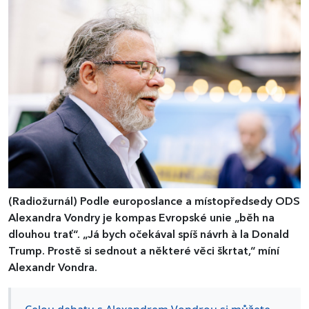
(Radiožurnál)
Podle europoslance a místopředsedy ODS
Alexandra Vondry je kompas Evropské unie „běh na
dlouhou trať“. „Já bych očekával spíš návrh à la Donald
Trump. Prostě si sednout a některé věci škrtat,“ míní
Alexandr Vondra.