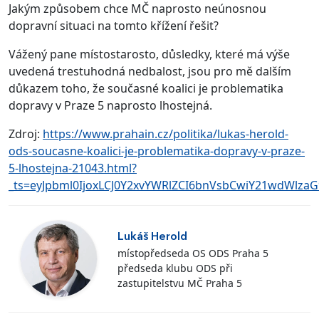
Jakým způsobem chce MČ naprosto neúnosnou
dopravní situaci na tomto křížení řešit?
Vážený pane místostarosto, důsledky, které má výše
uvedená trestuhodná nedbalost, jsou pro mě dalším
důkazem toho, že současné koalici je problematika
dopravy v Praze 5 naprosto lhostejná.
Zdroj:
https://www.prahain.cz/politika/lukas-herold-
ods-soucasne-koalici-je-problematika-dopravy-v-praze-
5-lhostejna-21043.html?
_ts=eyJpbml0IjoxLCJ0Y2xvYWRlZCI6bnVsbCwiY21w
Lukáš Herold
místopředseda OS ODS Praha 5
předseda klubu ODS při
zastupitelstvu MČ Praha 5