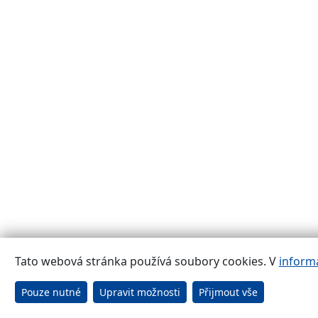
Tato webová stránka používá soubory cookies. V
inform
Pouze nutné
Upravit možnosti
Přijmout vše