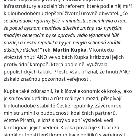
infrastruktury a sociálních reforem, které podle něj míří
k dlouhodobému zlepšení životní úrovně obyvatel.
„Co
se důchodové reformy týče, v minulosti se nemluvilo o tom,
že pokud bychom neudělali důležité změny, tak nynějším
mladým generacím by se opravdu vedlo významně hůř
později a Česká republika by jim nebyla schopná zařídit
důstojný důchod,“
řekl
Martin Kupka
. V kontextu
vítězství hnutí ANO ve volbách Kupka kritizoval jejich
protivládní kampaň, která podle něj využívala
populistických taktik. Přesto však přiznal, že hnutí ANO
získalo značnou pozornost veřejnosti.
Kupka také zdůraznil, že klíčové ekonomické kroky, jako
je snižování deficitu a růst reálných mezd, přispívají
k dlouhodobé stabilitě České republiky. Závěrem se
ministr zmínil o budoucnosti koaličních partnerů,
včetně Pirátů, jejichž slabý volební výsledek vedl
k rezignaci jejich vedení. Kupka považuje situaci za
signál nutnosti lepší komunikace politiků s veřejností,