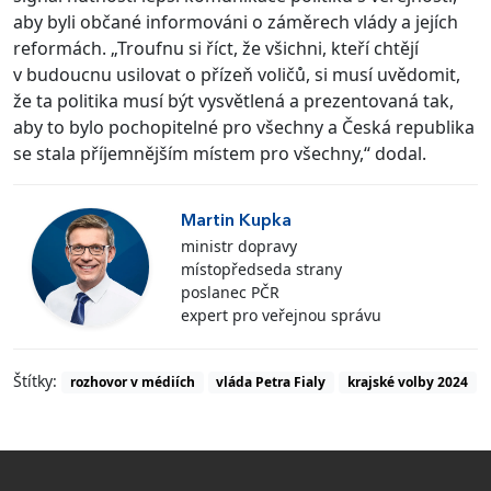
aby byli občané informováni o záměrech vlády a jejích
reformách. „Troufnu si říct, že všichni, kteří chtějí
v budoucnu usilovat o přízeň voličů, si musí uvědomit,
že ta politika musí být vysvětlená a prezentovaná tak,
aby to bylo pochopitelné pro všechny a Česká republika
se stala příjemnějším místem pro všechny,“ dodal.
Martin Kupka
ministr dopravy
místopředseda strany
poslanec PČR
expert pro veřejnou správu
Štítky:
rozhovor v médiích
vláda Petra Fialy
krajské volby 2024