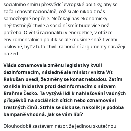
sociálního smíru přesvědčí evropské politiky, aby se
začali chovat racionálně, což si ale nikdo z nás
samozřejmě nepřeje. Nečekají nás ekonomicky
nejšťastnější chvíle a sociální smír bude více než
potřeba. O větší racionalitu v energetice, v otázce
enviromentálních politik se ale musíme snažit velmi
usilovně, byť v tuto chvíli racionální argumenty narážejí
na zeď.
Vláda oznamovala změnu legislativy kvůli
dezinformacím, následně ale ministr vnitra Vít
Rakušan uvedl, že změny se konat nebudou. Zatím
vznikla iniciativa proti dezinformacím s názvem
Braňme Česko. Ta vyzývá lidi k nahlašování vadných
příspěvků na sociálních sítích nebo oznamování
trestných činů. Strhla se diskuse, nakolik je podoba
kampaně vhodná. Jak se vám líbí?
Dlouhodobě zastávám názor, že jedinou skutečnou