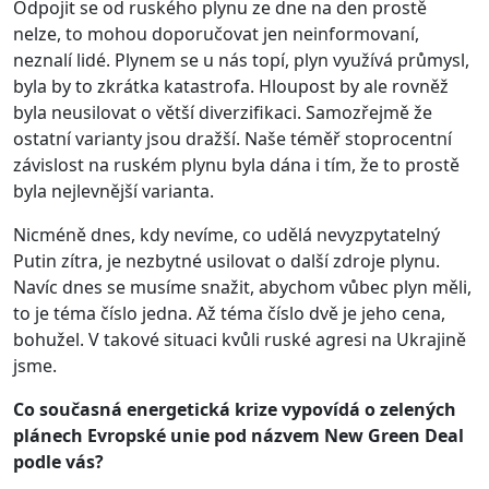
Odpojit se od ruského plynu ze dne na den prostě
nelze, to mohou doporučovat jen neinformovaní,
neznalí lidé. Plynem se u nás topí, plyn využívá průmysl,
byla by to zkrátka katastrofa. Hloupost by ale rovněž
byla neusilovat o větší diverzifikaci. Samozřejmě že
ostatní varianty jsou dražší. Naše téměř stoprocentní
závislost na ruském plynu byla dána i tím, že to prostě
byla nejlevnější varianta.
Nicméně dnes, kdy nevíme, co udělá nevyzpytatelný
Putin zítra, je nezbytné usilovat o další zdroje plynu.
Navíc dnes se musíme snažit, abychom vůbec plyn měli,
to je téma číslo jedna. Až téma číslo dvě je jeho cena,
bohužel. V takové situaci kvůli ruské agresi na Ukrajině
jsme.
Co současná energetická krize vypovídá o zelených
plánech Evropské unie pod názvem New Green Deal
podle vás?