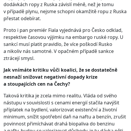
dodávkách ropy z Ruska závislí méně, než je tomu
v případě plynu, nejsme schopni okamžitě ropu z Ruska
přestat odebírat.
Proto i pan premiér Fiala vyjednává pro Česko odklad,
respektive časovou výjimku na embargo ruské ropy. U
sankcí musí platit pravidlo, že více poškodí Rusko
a nikoliv nás samotné. V opačném případě sankce
ztrácejí smysl.
Jak vnímáte kritiku vůči koalici, že se dostatečně
nesnaží snižovat negativní dopady krize
a stoupajících cen na Čechy?
Taková kritika je zcela mimo realitu. Vláda od svého
nástupu v souvislosti s cenami energií stačila navýšit
příplatek na bydlení, valorizovat existenční a životní
minimum, snížit spotřební daň na naftu a benzín, zrušit
povinnost přimíchávat drahá biopaliva do benzinu
a nafty, budou se valorizovat důchody, je tu dávka pěti