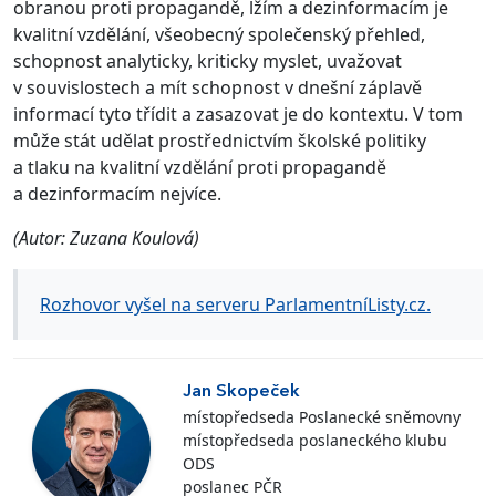
obranou proti propagandě, lžím a dezinformacím je
kvalitní vzdělání, všeobecný společenský přehled,
schopnost analyticky, kriticky myslet, uvažovat
v souvislostech a mít schopnost v dnešní záplavě
informací tyto třídit a zasazovat je do kontextu. V tom
může stát udělat prostřednictvím školské politiky
a tlaku na kvalitní vzdělání proti propagandě
a dezinformacím nejvíce.
(Autor: Zuzana Koulová)
Rozhovor vyšel na serveru ParlamentníListy.cz.
Jan Skopeček
místopředseda Poslanecké sněmovny
místopředseda poslaneckého klubu
ODS
poslanec PČR