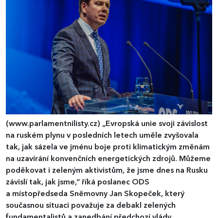
(www.parlamentnilisty.cz)
„Evropská unie svoji závislost
na ruském plynu v posledních letech uměle zvyšovala
tak, jak sázela ve jménu boje proti klimatickým změnám
na uzavírání konvenčních energetických zdrojů. Můžeme
poděkovat i zeleným aktivistům, že jsme dnes na Rusku
závislí tak, jak jsme,“ říká poslanec ODS
a místopředseda Sněmovny Jan Skopeček, který
současnou situaci považuje za debakl zelených
fundamentalistů a zanedbání předchozí vlády.