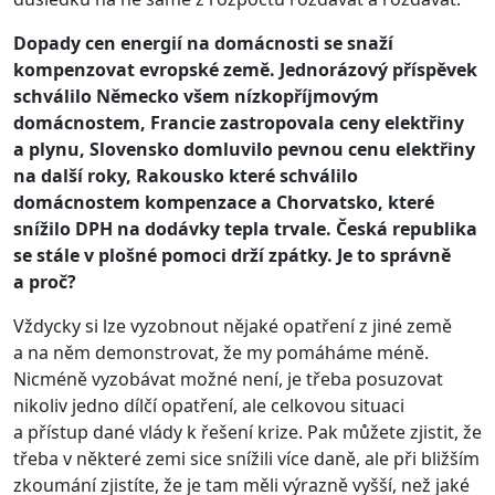
Dopady cen energií na domácnosti se snaží
kompenzovat evropské země. Jednorázový příspěvek
schválilo Německo všem nízkopříjmovým
domácnostem, Francie zastropovala ceny elektřiny
a plynu, Slovensko domluvilo pevnou cenu elektřiny
na další roky, Rakousko které schválilo
domácnostem kompenzace a Chorvatsko, které
snížilo DPH na dodávky tepla trvale. Česká republika
se stále v plošné pomoci drží zpátky. Je to správně
a proč?
Vždycky si lze vyzobnout nějaké opatření z jiné země
a na něm demonstrovat, že my pomáháme méně.
Nicméně vyzobávat možné není, je třeba posuzovat
nikoliv jedno dílčí opatření, ale celkovou situaci
a přístup dané vlády k řešení krize. Pak můžete zjistit, že
třeba v některé zemi sice snížili více daně, ale při bližším
zkoumání zjistíte, že je tam měli výrazně vyšší, než jaké