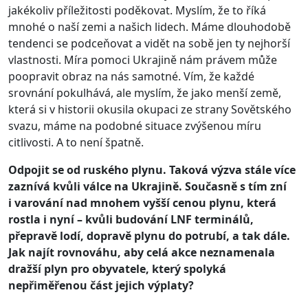
jakékoliv příležitosti poděkovat. Myslím, že to říká
mnohé o naší zemi a našich lidech. Máme dlouhodobě
tendenci se podceňovat a vidět na sobě jen ty nejhorší
vlastnosti. Míra pomoci Ukrajině nám právem může
poopravit obraz na nás samotné. Vím, že každé
srovnání pokulhává, ale myslím, že jako menší země,
která si v historii okusila okupaci ze strany Sovětského
svazu, máme na podobné situace zvýšenou míru
citlivosti. A to není špatně.
Odpojit se od ruského plynu. Taková výzva stále více
zaznívá kvůli válce na Ukrajině. Současně s tím zní
i varování nad mnohem vyšší cenou plynu, která
rostla i nyní – kvůli budování LNF terminálů,
přepravě lodí, dopravě plynu do potrubí, a tak dále.
Jak najít rovnováhu, aby celá akce neznamenala
dražší plyn pro obyvatele, který spolyká
nepřiměřenou část jejich výplaty?