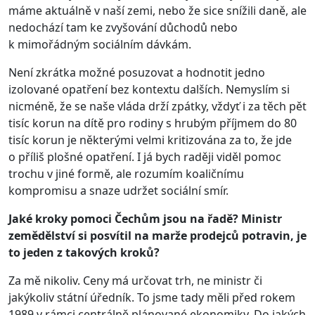
máme aktuálně v naší zemi, nebo že sice snížili daně, ale
nedochází tam ke zvyšování důchodů nebo
k mimořádným sociálním dávkám.
Není zkrátka možné posuzovat a hodnotit jedno
izolované opatření bez kontextu dalších. Nemyslím si
nicméně, že se naše vláda drží zpátky, vždyť i za těch pět
tisíc korun na dítě pro rodiny s hrubým příjmem do 80
tisíc korun je některými velmi kritizována za to, že jde
o příliš plošné opatření. I já bych raději viděl pomoc
trochu v jiné formě, ale rozumím koaličnímu
kompromisu a snaze udržet sociální smír.
Jaké kroky pomoci Čechům jsou na řadě? Ministr
zemědělství si posvítil na marže prodejců potravin, je
to jeden z takových kroků?
Za mě nikoliv. Ceny má určovat trh, ne ministr či
jakýkoliv státní úředník. To jsme tady měli před rokem
1989 v rámci centrálně plánované ekonomiky. Do jakých