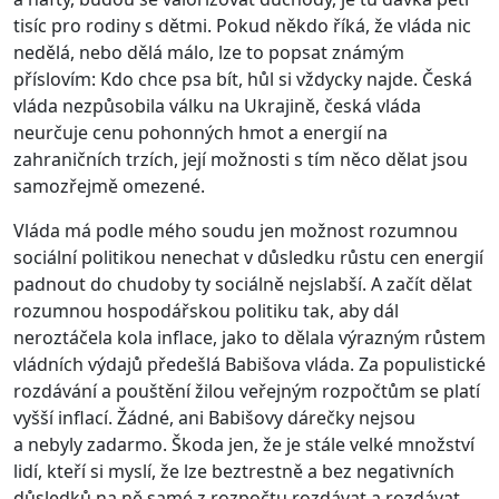
tisíc pro rodiny s dětmi. Pokud někdo říká, že vláda nic
nedělá, nebo dělá málo, lze to popsat známým
příslovím: Kdo chce psa bít, hůl si vždycky najde. Česká
vláda nezpůsobila válku na Ukrajině, česká vláda
neurčuje cenu pohonných hmot a energií na
zahraničních trzích, její možnosti s tím něco dělat jsou
samozřejmě omezené.
Vláda má podle mého soudu jen možnost rozumnou
sociální politikou nenechat v důsledku růstu cen energií
padnout do chudoby ty sociálně nejslabší. A začít dělat
rozumnou hospodářskou politiku tak, aby dál
neroztáčela kola inflace, jako to dělala výrazným růstem
vládních výdajů předešlá Babišova vláda. Za populistické
rozdávání a pouštění žilou veřejným rozpočtům se platí
vyšší inflací. Žádné, ani Babišovy dárečky nejsou
a nebyly zadarmo. Škoda jen, že je stále velké množství
lidí, kteří si myslí, že lze beztrestně a bez negativních
důsledků na ně samé z rozpočtu rozdávat a rozdávat.