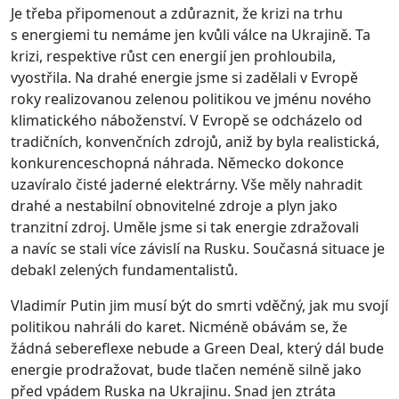
Je třeba připomenout a zdůraznit, že krizi na trhu
s energiemi tu nemáme jen kvůli válce na Ukrajině. Ta
krizi, respektive růst cen energií jen prohloubila,
vyostřila. Na drahé energie jsme si zadělali v Evropě
roky realizovanou zelenou politikou ve jménu nového
klimatického náboženství. V Evropě se odcházelo od
tradičních, konvenčních zdrojů, aniž by byla realistická,
konkurenceschopná náhrada. Německo dokonce
uzavíralo čisté jaderné elektrárny. Vše měly nahradit
drahé a nestabilní obnovitelné zdroje a plyn jako
tranzitní zdroj. Uměle jsme si tak energie zdražovali
a navíc se stali více závislí na Rusku. Současná situace je
debakl zelených fundamentalistů.
Vladimír Putin jim musí být do smrti vděčný, jak mu svojí
politikou nahráli do karet. Nicméně obávám se, že
žádná sebereflexe nebude a Green Deal, který dál bude
energie prodražovat, bude tlačen neméně silně jako
před vpádem Ruska na Ukrajinu. Snad jen ztráta