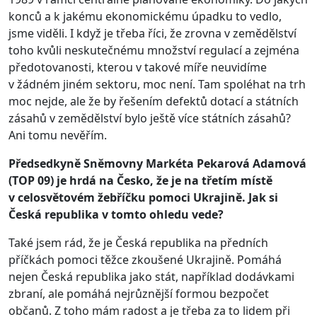
konců a k jakému ekonomickému úpadku to vedlo,
jsme viděli. I když je třeba říci, že zrovna v zemědělství
toho kvůli neskutečnému množství regulací a zejména
předotovanosti, kterou v takové míře neuvidíme
v žádném jiném sektoru, moc není. Tam spoléhat na trh
moc nejde, ale že by řešením defektů dotací a státních
zásahů v zemědělství bylo ještě více státních zásahů?
Ani tomu nevěřím.
Předsedkyně Sněmovny Markéta Pekarová Adamová
(TOP 09) je hrdá na Česko, že je na třetím místě
v celosvětovém žebříčku pomoci Ukrajině. Jak si
Česká republika v tomto ohledu vede?
Také jsem rád, že je Česká republika na předních
příčkách pomoci těžce zkoušené Ukrajině. Pomáhá
nejen Česká republika jako stát, například dodávkami
zbraní, ale pomáhá nejrůznější formou bezpočet
občanů. Z toho mám radost a je třeba za to lidem při