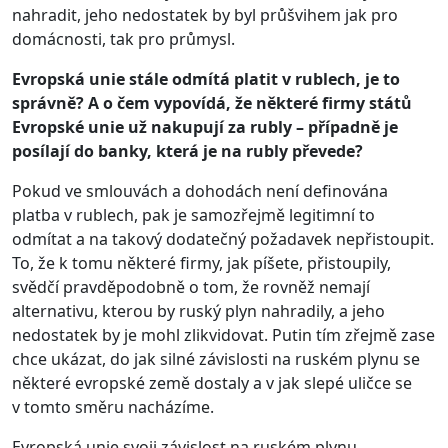
nahradit, jeho nedostatek by byl průšvihem jak pro
domácnosti, tak pro průmysl.
Evropská unie stále odmítá platit v rublech, je to
správně? A o čem vypovídá, že některé firmy států
Evropské unie už nakupují za rubly – případně je
posílají do banky, která je na rubly převede?
Pokud ve smlouvách a dohodách není definována
platba v rublech, pak je samozřejmě legitimní to
odmítat a na takový dodatečný požadavek nepřistoupit.
To, že k tomu některé firmy, jak píšete, přistoupily,
svědčí pravděpodobně o tom, že rovněž nemají
alternativu, kterou by ruský plyn nahradily, a jeho
nedostatek by je mohl zlikvidovat. Putin tím zřejmě zase
chce ukázat, do jak silné závislosti na ruském plynu se
některé evropské země dostaly a v jak slepé uličce se
v tomto směru nacházíme.
Evropská unie svoji závislost na ruském plynu