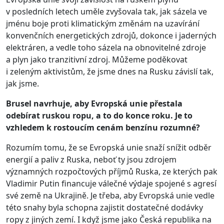
v posledních letech uměle zvyšovala tak, jak sázela ve
jménu boje proti klimatickým změnám na uzavírání
konvenčních energetických zdrojů, dokonce i jaderných
elektráren, a vedle toho sázela na obnovitelné zdroje
a plyn jako tranzitivní zdroj. Můžeme poděkovat
i zeleným aktivistům, že jsme dnes na Rusku závislí tak,
jak jsme.
Brusel navrhuje, aby Evropská unie přestala
odebírat ruskou ropu, a to do konce roku. Je to
vzhledem k rostoucím cenám benzínu rozumné?
Rozumím tomu, že se Evropská unie snaží snížit odběr
energií a paliv z Ruska, neboť ty jsou zdrojem
významných rozpočtových příjmů Ruska, ze kterých pak
Vladimir Putin financuje válečné výdaje spojené s agresí
své země na Ukrajině. Je třeba, aby Evropská unie vedle
této snahy byla schopna zajistit dostatečné dodávky
ropy z jiných zemí. I když jsme jako Česká republika na