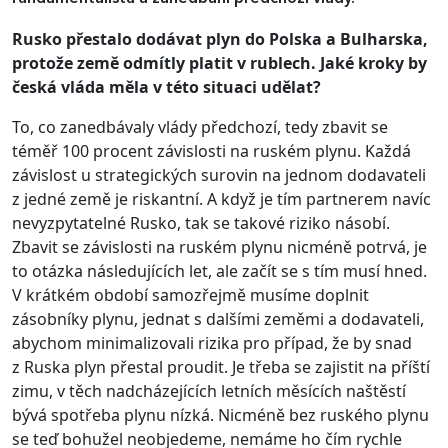
Rusko přestalo dodávat plyn do Polska a Bulharska,
protože země odmítly platit v rublech. Jaké kroky by
česká vláda měla v této situaci udělat?
To, co zanedbávaly vlády předchozí, tedy zbavit se
téměř 100 procent závislosti na ruském plynu. Každá
závislost u strategických surovin na jednom dodavateli
z jedné země je riskantní. A když je tím partnerem navíc
nevyzpytatelné Rusko, tak se takové riziko násobí.
Zbavit se závislosti na ruském plynu nicméně potrvá, je
to otázka následujících let, ale začít se s tím musí hned.
V krátkém období samozřejmě musíme doplnit
zásobníky plynu, jednat s dalšími zeměmi a dodavateli,
abychom minimalizovali rizika pro případ, že by snad
z Ruska plyn přestal proudit. Je třeba se zajistit na příští
zimu, v těch nadcházejících letních měsících naštěstí
bývá spotřeba plynu nízká. Nicméně bez ruského plynu
se teď bohužel neobjedeme, nemáme ho čím rychle