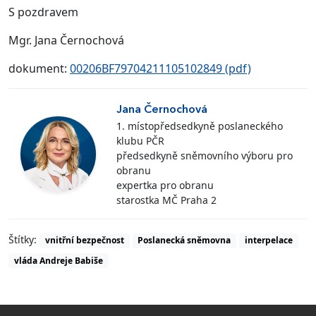
S pozdravem
Mgr. Jana Černochová
dokument:
00206BF79704211105102849 (pdf)
Jana Černochová
1. místopředsedkyně poslaneckého
klubu PČR
předsedkyně sněmovního výboru pro
obranu
expertka pro obranu
starostka MČ Praha 2
Štítky:
vnitřní bezpečnost
Poslanecká sněmovna
interpelace
vláda Andreje Babiše