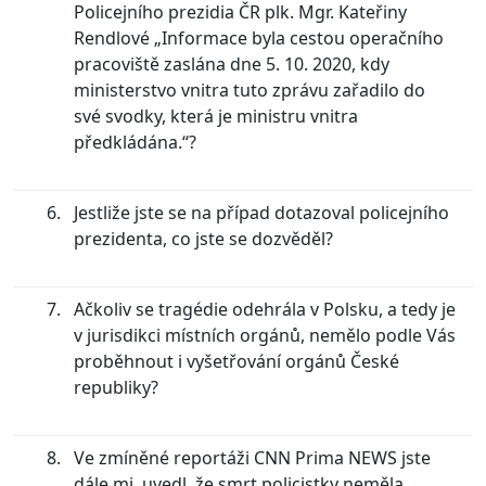
Policejního prezidia ČR plk. Mgr. Kateřiny
Rendlové „Informace byla cestou operačního
pracoviště zaslána dne 5. 10. 2020, kdy
ministerstvo vnitra tuto zprávu zařadilo do
své svodky, která je ministru vnitra
předkládána.“?
Jestliže jste se na případ dotazoval policejního
prezidenta, co jste se dozvěděl?
Ačkoliv se tragédie odehrála v Polsku, a tedy je
v jurisdikci místních orgánů, nemělo podle Vás
proběhnout i vyšetřování orgánů České
republiky?
Ve zmíněné reportáži CNN Prima NEWS jste
dále mj. uvedl, že smrt policistky neměla