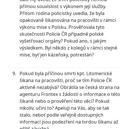
přímou souvislost s výkonem její služby.
Přitom rodina policistky uvedla, že byla
opakovaně šikanována na pracovišti v rámci
výkonu mise v Polsku. Prověřovala tyto
skutečnosti Policie ČR případně polské
vyšetřovací orgány? Pokud ano, s jakým
výsledkem. Byl někdo z kolegů v rámci stejné
mise, byť jen kázeňsky, potrestán?
Pokud byla příčinou smrti kpt. Litomerické
šikana na pracovišti, proč se tím Policie ČR
aktivně nezabývá? Obrátila se česká strana na
agenturu Frontex s žádostí o informace o této
šikaně nebo o prověření této věci? Pokud
nikoliv, učiní to? Apeluji na Vás, aby se tak
stalo, neboť podle veřejně dostupných
informací jsou podezření na tvrdou šikanu až
příliš závažná.