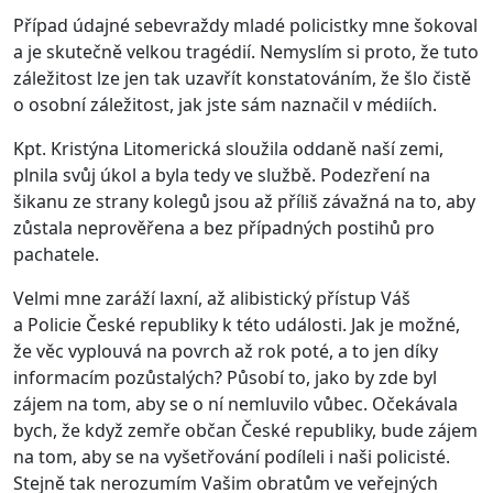
Případ údajné sebevraždy mladé policistky mne šokoval
a je skutečně velkou tragédií. Nemyslím si proto, že tuto
záležitost lze jen tak uzavřít konstatováním, že šlo čistě
o osobní záležitost, jak jste sám naznačil v médiích.
Kpt. Kristýna Litomerická sloužila oddaně naší zemi,
plnila svůj úkol a byla tedy ve službě. Podezření na
šikanu ze strany kolegů jsou až příliš závažná na to, aby
zůstala neprověřena a bez případných postihů pro
pachatele.
Velmi mne zaráží laxní, až alibistický přístup Váš
a Policie České republiky k této události. Jak je možné,
že věc vyplouvá na povrch až rok poté, a to jen díky
informacím pozůstalých? Působí to, jako by zde byl
zájem na tom, aby se o ní nemluvilo vůbec. Očekávala
bych, že když zemře občan České republiky, bude zájem
na tom, aby se na vyšetřování podíleli i naši policisté.
Stejně tak nerozumím Vašim obratům ve veřejných