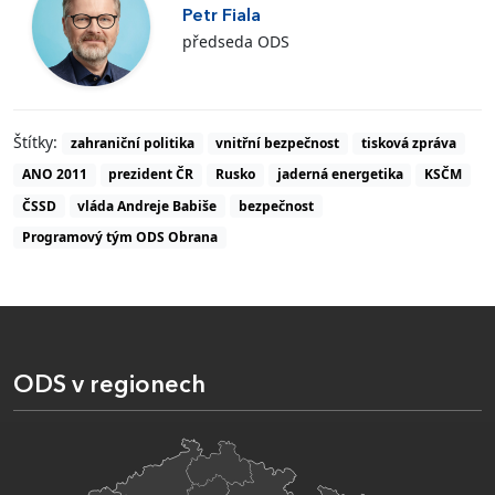
Petr Fiala
předseda ODS
Štítky:
zahraniční politika
vnitřní bezpečnost
tisková zpráva
ANO 2011
prezident ČR
Rusko
jaderná energetika
KSČM
ČSSD
vláda Andreje Babiše
bezpečnost
Programový tým ODS Obrana
ODS v regionech