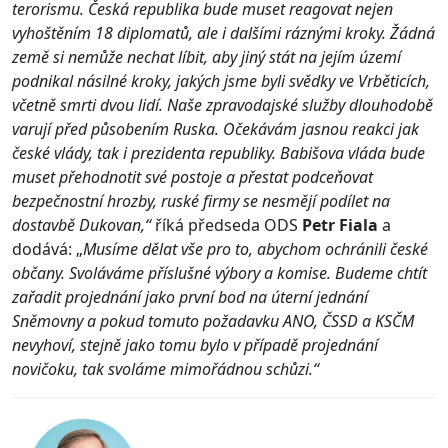
terorismu. Česká republika bude muset reagovat nejen
vyhoštěním 18 diplomatů, ale i dalšími ráznými kroky. Žádná
země si nemůže nechat líbit, aby jiný stát na jejím území
podnikal násilné kroky, jakých jsme byli svědky ve Vrběticích,
včetně smrti dvou lidí. Naše zpravodajské služby dlouhodobě
varují před působením Ruska. Očekávám jasnou reakci jak
české vlády, tak i prezidenta republiky. Babišova vláda bude
muset přehodnotit své postoje a přestat podceňovat
bezpečnostní hrozby, ruské firmy se nesmějí podílet na
dostavbě Dukovan,“
říká předseda ODS
Petr Fiala
a
dodává: „
Musíme dělat vše pro to, abychom ochránili české
občany. Svoláváme příslušné výbory a komise. Budeme chtít
zařadit projednání jako první bod na úterní jednání
Sněmovny a pokud tomuto požadavku ANO, ČSSD a KSČM
nevyhoví, stejně jako tomu bylo v případě projednání
novičoku, tak svoláme mimořádnou schůzi.“