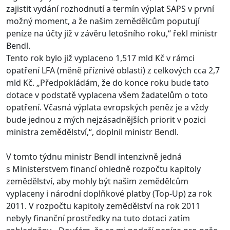
zajistit vydání rozhodnutí a termín výplat SAPS v první
možný moment, a že našim zemědělcům poputují
peníze na účty již v závěru letošního roku,“ řekl ministr
Bendl.
Tento rok bylo již vyplaceno 1,517 mld Kč v rámci
opatření LFA (měně příznivé oblasti) z celkových cca 2,7
mld Kč. „Předpokládám, že do konce roku bude tato
dotace v podstatě vyplacena všem žadatelům o toto
opatření. Včasná výplata evropských peněz je a vždy
bude jednou z mých nejzásadnějších priorit v pozici
ministra zemědělství,“, doplnil ministr Bendl.
V tomto týdnu ministr Bendl intenzivně jedná
s Ministerstvem financí ohledně rozpočtu kapitoly
zemědělství, aby mohly být našim zemědělcům
vyplaceny i národní doplňkové platby (Top-Up) za rok
2011. V rozpočtu kapitoly zemědělství na rok 2011
nebyly finanční prostředky na tuto dotaci zatím