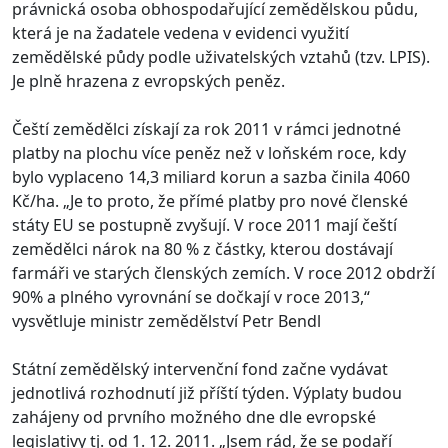
právnická osoba obhospodařující zemědělskou půdu,
která je na žadatele vedena v evidenci využití
zemědělské půdy podle uživatelských vztahů (tzv. LPIS).
Je plně hrazena z evropských peněz.
Čeští zemědělci získají za rok 2011 v rámci jednotné
platby na plochu více peněz než v loňském roce, kdy
bylo vyplaceno 14,3 miliard korun a sazba činila 4060
Kč/ha. „Je to proto, že přímé platby pro nové členské
státy EU se postupně zvyšují. V roce 2011 mají čeští
zemědělci nárok na 80 % z částky, kterou dostávají
farmáři ve starých členských zemích. V roce 2012 obdrží
90% a plného vyrovnání se dočkají v roce 2013,“
vysvětluje ministr zemědělství Petr Bendl
Státní zemědělský intervenční fond začne vydávat
jednotlivá rozhodnutí již příští týden. Výplaty budou
zahájeny od prvního možného dne dle evropské
legislativy tj. od 1. 12. 2011. „Jsem rád, že se podaří