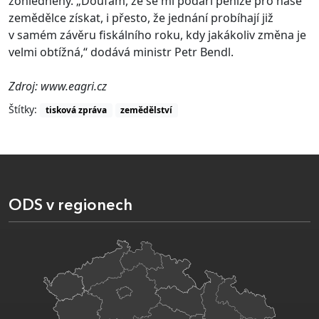
zohledněny. „Doufám, že se mi podaří peníze pro naše
zemědělce získat, i přesto, že jednání probíhají již
v samém závěru fiskálního roku, kdy jakákoliv změna je
velmi obtížná,“ dodává ministr Petr Bendl.
Zdroj: www.eagri.cz
Štítky:
tisková zpráva
zemědělství
ODS v regionech