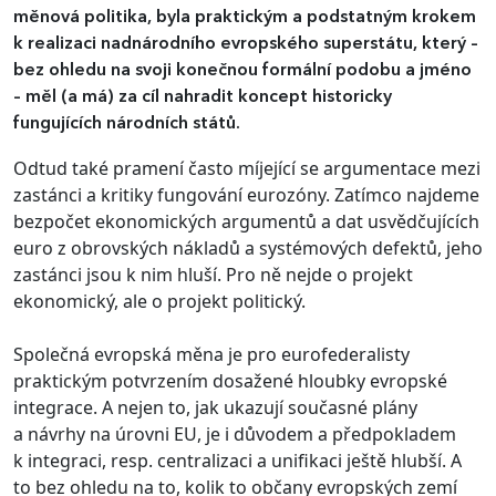
měnová politika, byla praktickým a podstatným krokem
k realizaci nadnárodního evropského superstátu, který –
bez ohledu na svoji konečnou formální podobu a jméno
– měl (a má) za cíl nahradit koncept historicky
fungujících národních států.
Odtud také pramení často míjející se argumentace mezi
zastánci a kritiky fungování eurozóny. Zatímco najdeme
bezpočet ekonomických argumentů a dat usvědčujících
euro z obrovských nákladů a systémových defektů, jeho
zastánci jsou k nim hluší. Pro ně nejde o projekt
ekonomický, ale o projekt politický.
Společná evropská měna je pro eurofederalisty
praktickým potvrzením dosažené hloubky evropské
integrace. A nejen to, jak ukazují současné plány
a návrhy na úrovni EU, je i důvodem a předpokladem
k integraci, resp. centralizaci a unifikaci ještě hlubší. A
to bez ohledu na to, kolik to občany evropských zemí