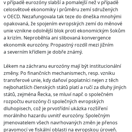
v případě eurozóny slabší a pomalejší než v případě
celosvětové ekonomiky i průměru zemí sdružených
v OECD. Nezafungovala tak teze do dneška mnohými
opakovaná, že spojením evropských zemí do měnové
unie vznikne odolnější blok proti ekonomickým šokům
a krizím. Neproběhla ani slibovaná konvergence
ekonomik eurozóny. Propastný rozdíl mezi jižním
a severním křídlem je dobře známý.
Lékem na záchranu eurozóny mají být institucionální
změny. Po finančních mechanismech, resp. vzniku
transferové unie, kdy daňoví poplatníci nejen z těch
nejbohatších členských států platí a ručí za dluhy jiných
států, zejména Řecka, se mluví např. o společném
rozpočtu eurozóny či společných evropských
dluhopisech, což je prvotřídní ukázka rozšíření
morálního hazardu uvnitř eurozóny. Společným
jmenovatelem všech navrhovaných změn je přenos
pravomocí ve fiskální oblasti na evropskou úroveň.