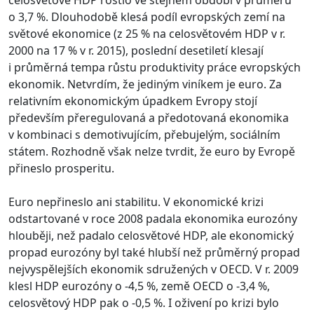
o 3,7 %. Dlouhodobě klesá podíl evropských zemí na
světové ekonomice (z 25 % na celosvětovém HDP v r.
2000 na 17 % v r. 2015), poslední desetiletí klesají
i průměrná tempa růstu produktivity práce evropských
ekonomik. Netvrdím, že jediným viníkem je euro. Za
relativním ekonomickým úpadkem Evropy stojí
především přeregulovaná a předotovaná ekonomika
v kombinaci s demotivujícím, přebujelým, sociálním
státem. Rozhodně však nelze tvrdit, že euro by Evropě
přineslo prosperitu.
Euro nepřineslo ani stabilitu. V ekonomické krizi
odstartované v roce 2008 padala ekonomika eurozóny
hlouběji, než padalo celosvětové HDP, ale ekonomický
propad eurozóny byl také hlubší než průměrný propad
nejvyspělejších ekonomik sdružených v OECD. V r. 2009
klesl HDP eurozóny o -4,5 %, země OECD o -3,4 %,
celosvětový HDP pak o -0,5 %. I oživení po krizi bylo