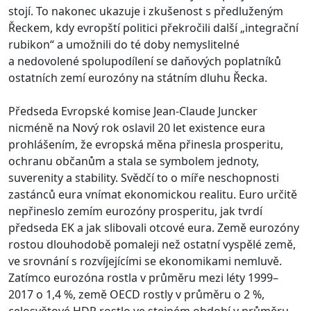
stojí. To nakonec ukazuje i zkušenost s předluženým
Řeckem, kdy evropští politici překročili další „integrační
rubikon“ a umožnili do té doby nemyslitelné
a nedovolené spolupodílení se daňových poplatníků
ostatních zemí eurozóny na státním dluhu Řecka.
Předseda Evropské komise Jean-Claude Juncker
nicméně na Nový rok oslavil 20 let existence eura
prohlášením, že evropská měna přinesla prosperitu,
ochranu občanům a stala se symbolem jednoty,
suverenity a stability. Svědčí to o míře neschopnosti
zastánců eura vnímat ekonomickou realitu. Euro určitě
nepřineslo zemím eurozóny prosperitu, jak tvrdí
předseda EK a jak slibovali otcové eura. Země eurozóny
rostou dlouhodobě pomaleji než ostatní vyspělé země,
ve srovnání s rozvíjejícími se ekonomikami nemluvě.
Zatímco eurozóna rostla v průměru mezi léty 1999–
2017 o 1,4 %, země OECD rostly v průměru o 2 %,
celosvětové HDP rostlo ve stejném období v průměru