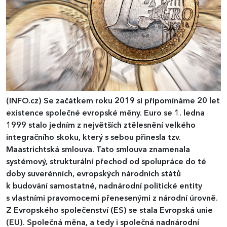
(INFO.cz)
Se začátkem roku 2019 si připomínáme 20 let
existence společné evropské měny. Euro se 1. ledna
1999 stalo jedním z největších ztělesnění velkého
integračního skoku, který s sebou přinesla tzv.
Maastrichtská smlouva. Tato smlouva znamenala
systémový, strukturální přechod od spolupráce do té
doby suverénních, evropských národních států
k budování samostatné, nadnárodní politické entity
s vlastními pravomocemi přenesenými z národní úrovně.
Z Evropského společenství (ES) se stala Evropská unie
(EU). Společná měna, a tedy i společná nadnárodní