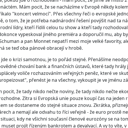
é, pokud jde o rozhodování - mám pocit, že jsme se místo 21. 
náctém. Mám pocit, že se nacházíme v Evropě někdy kole
íkalo "koncert velmocí". Přes všechny řeči o evropské jedn
, o tom, že je potřeba nadnárodní řešení povýšit nad ta ná
rodní lídry, kteří řídili celou tu show a kteří tady rozhodova
dokonce vypeskoval jiného premiéra a doporučil mu, aby byl 
Schuman a pan Monnet nepatří mezi moje velké favority, ale 
á se teď oba pánové obracejí v hrobě.
jde o krizi samotnou, je to pořád stejné. Přenášíme neod
vědné chování bank a finančních ústavů, které tady hrály 
uplácely voliče rozhazováním veřejných peněz, které ve sku
uropeizovat", přenést je na všechny, vykoupit je ve jménu z
 pocit, že tady nikdo nečte noviny, že tady nikdo nečte ek
rozhodne. Zítra si Evropská unie pouze koupí čas na jeden 
sem se dostaneme do stejné situace znovu. Zkrátka, přiznejme
árech a nemají ale odvahu to říci veřejně - že euro prostě 
k situaci, kdy ne všichni současní členové eurozóny se na t
muset projít řízeným bankrotem a devalvací. A vy to víte, v