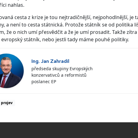
říci nahlas.
vaná cesta z krize je tou nejtradičnější, nejpohodlnější, j
hy, a není to cesta státnická. Protože státník se od politika
m, že o nich umí přesvědčit a že je umí prosadit. Takže zítra 
 evropský státník, nebo jestli tady máme pouhé politiky.
Ing. Jan Zahradil
předseda skupiny Evropských
konzervativců a reformistů
poslanec EP
projev