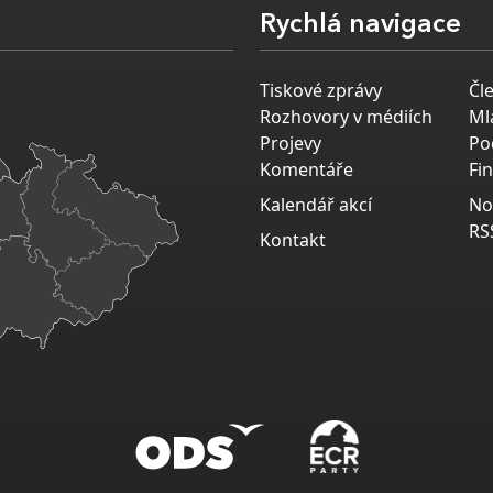
Rychlá navigace
Tiskové zprávy
Čl
Rozhovory v médiích
Ml
Projevy
Po
Komentáře
Fi
Kalendář akcí
No
RS
Kontakt