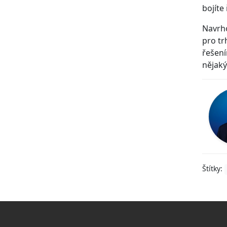
bojíte 
Navrho
pro tr
řešení
nějaký
Štítky: