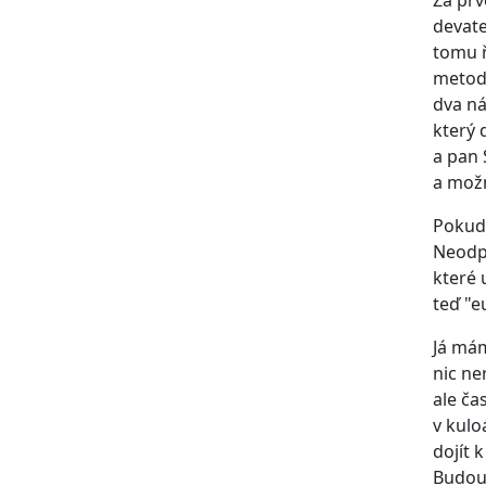
Za prv
devate
tomu ř
metodě
dva ná
který 
a pan 
a možn
Pokud 
Neodpo
které 
teď "e
Já mám
nic ne
ale ča
v kulo
dojít 
Budou 