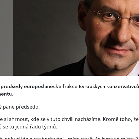
 předsedy europoslanecké frakce Evropských konzervativc
mentu.
ý pane předsedo,
 si shrnout, kde se v tuto chvíli nacházíme. Kromě toho, 
é se tu jedná řadu týdnů.