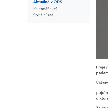
Aktuálně v ODS
Kalendář akcí
Sociální sítě
Projev
parla
Vážen
pojďme
o kter