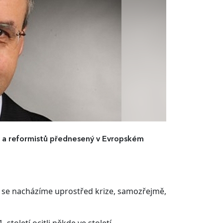
ů a reformistů přednesený v Evropském
že se nacházíme uprostřed krize, samozřejmě,