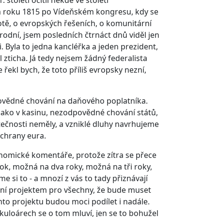
století ocitli někde ve století
m roku 1815 po Vídeňském kongresu, kdy se
otě, o evropských řešeních, o komunitární
rodní, jsem posledních čtrnáct dnů viděl jen
li. Byla to jedna kancléřka a jeden prezident,
zticha. Já tedy nejsem žádný federalista
řekl bych, že toto příliš evropsky nezní,
povědné chování na daňového poplatníka.
jako v kasinu, nezodpovědné chování států,
tečnosti neměly, a vzniklé dluhy navrhujeme
áchrany eura.
onomické komentáře, protože zítra se přece
rok, možná na dva roky, možná na tři roky,
 si to - a mnozí z vás to tady přiznávají
není projektem pro všechny, že bude muset
omto projektu budou moci podílet i nadále.
 kuloárech se o tom mluví, jen se to bohužel