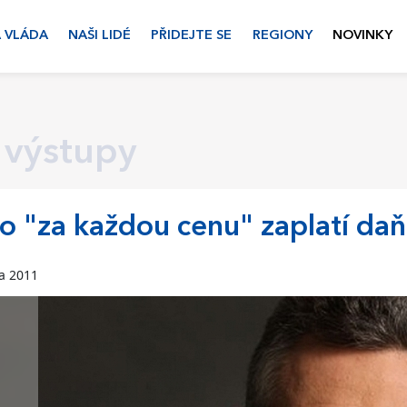
 VLÁDA
NAŠI LIDÉ
PŘIDEJTE SE
REGIONY
NOVINKY
 výstupy
o "za každou cenu" zaplatí da
na 2011