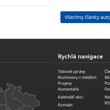
Všechny články aut
Rychlá navigace
Tiskové zprávy
Čl
Rozhovory v médiích
Ml
Projevy
Po
Komentáře
Fi
Kalendář akcí
No
RS
Kontakt