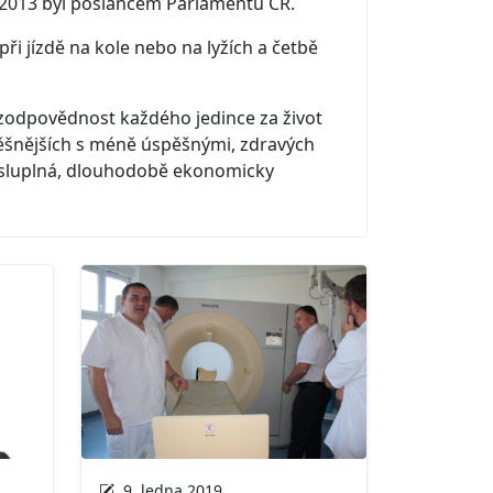
0–2013 byl poslancem Parlamentu ČR.
ři jízdě na kole nebo na lyžích a četbě
 zodpovědnost každého jedince za život
úspěšnějších s méně úspěšnými, zdravých
mysluplná, dlouhodobě ekonomicky
9. ledna 2019