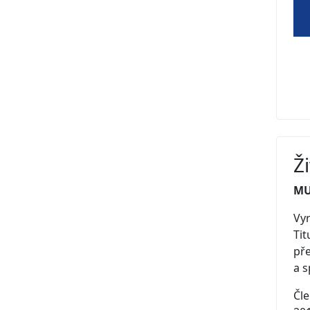
Ž
MU
Vyr
Tit
pře
a s
Čle