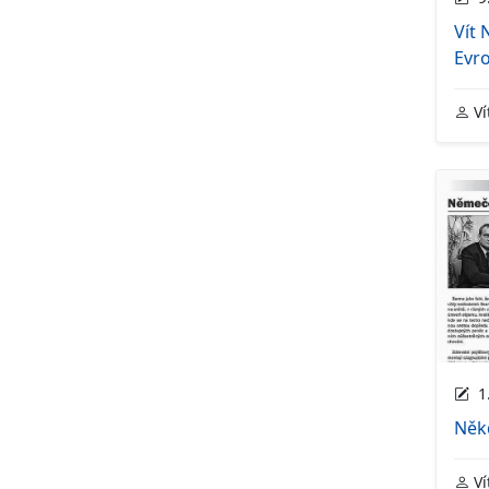
Vít
Evr
Ví
1.
Něk
Ví