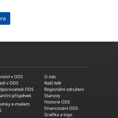
ora
enství v ODS
O nás
adí v ODS
Naši lidé
dporovatelé ODS
Regionální sdružení
nanční příspěvek
Stanovy
Historie ODS
vinky e-mailem
Financování ODS
S
Grafika a logo