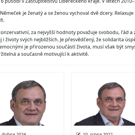
6 působí v Zastupitelstvu Libereckého kraje. V letech 201
 Němeček je ženatý a se ženou vychoval dvě dcery. Relaxuje p
fi.
konzervativní, za nejvyšší hodnoty považuje svobodu, řád a
j i životy svých nejbližších. Je přesvědčený, že solidarita 
nemocnými je přirozenou součástí života, musí však být s
žitelná a současně motivující k aktivitě.
 dubna 2024
10. srpna 2022