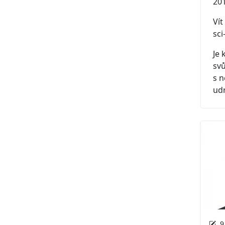
201
Vít
sci-
Je 
svů
s 
udr
9.