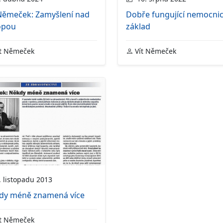
 Němeček: Zamyšlení nad
Dobře fungující nemocnic
opou
základ
t Němeček
Vít Němeček
 listopadu 2013
dy méně znamená více
t Němeček