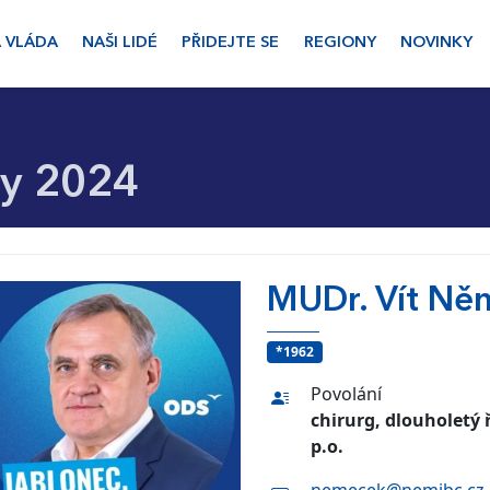
 VLÁDA
NAŠI LIDÉ
PŘIDEJTE SE
REGIONY
NOVINKY
y 2024
MUDr. Vít Ně
*1962
Povolání
chirurg, dlouholetý
p.o.