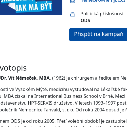
nemecek@nemjbc.cz
Politická příslušnost
ODS
Přispět na kampaň
ivotopis
Dr. Vít Němeček, MBA,
(1962) je chirurgem a ředitelem N
ostl ve Vysokém Mýtě, medicínu vystudoval na Lékařské faku
ul MBA získal na International Business School v Brně. Mez
dstavenstvu HPT-SERVIS družstvo. V letech 1993–1997 postup
polečník Nemocnice Tanvald, s. r. o. Od roku 2004 dosud je
nem ODS je od roku 2005. Třetí volební období je zastupit