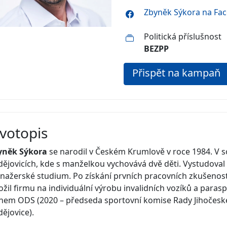
Zbyněk Sýkora na Fa
Politická příslušnost
BEZPP
Přispět na kampaň
ivotopis
yněk Sýkora
se narodil v Českém Krumlově v roce 1984. V s
ějovicích, kde s manželkou vychovává dvě děti. Vystudoval
ažerské studium. Po získání prvních pracovních zkušenost
ožil firmu na individuální výrobu invalidních vozíků a para
nem ODS (2020 – předseda sportovní komise Rady Jihočeské
ějovice).