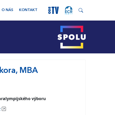
O NÁS
KONTAKT
ýkora, MBA
aralympijského výboru
z