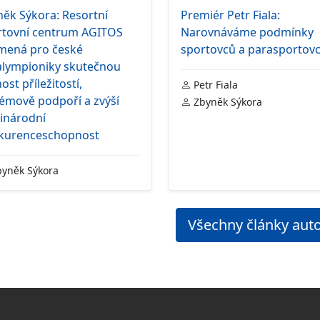
ěk Sýkora: Resortní
Premiér Petr Fiala:
rtovní centrum AGITOS
Narovnáváme podmínky
mená pro české
sportovců a parasportov
alympioniky skutečnou
ost příležitostí,
Petr Fiala
émově podpoří a zvýší
Zbyněk Sýkora
inárodní
kurenceschopnost
yněk Sýkora
Všechny články aut