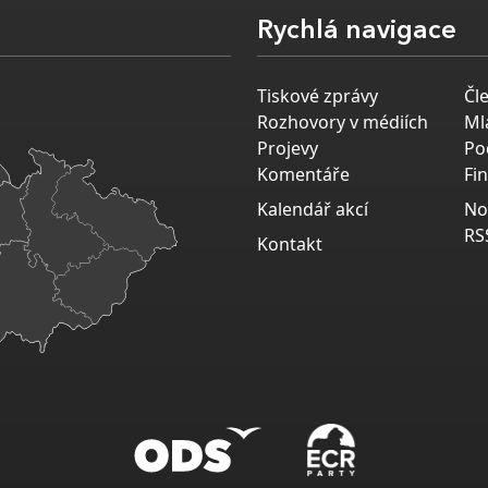
Rychlá navigace
Tiskové zprávy
Čl
Rozhovory v médiích
Ml
Projevy
Po
Komentáře
Fi
Kalendář akcí
No
RS
Kontakt