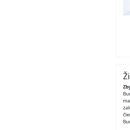
Ž
Zb
Bud
man
zal
čle
Bud