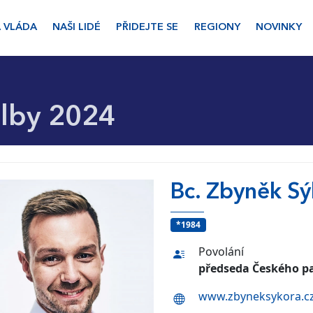
 VLÁDA
NAŠI LIDÉ
PŘIDEJTE SE
REGIONY
NOVINKY
lby 2024
Bc. Zbyněk S
*1984
Povolání
předseda Českého p
www.zbyneksykora.c