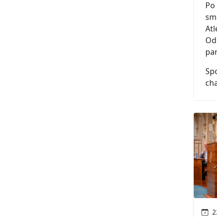
Po 
smě
Atl
Od
pa
Spo
cha
23