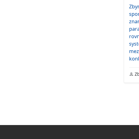
Zbyn
spo
zna
par
rovn
syst
mez
kon
Zb