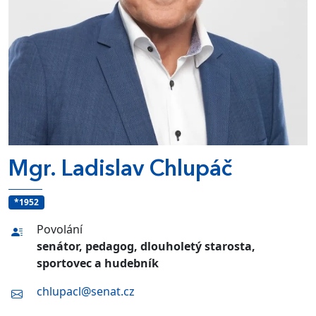
Mgr. Ladislav Chlupáč
*1952
Povolání
senátor, pedagog, dlouholetý starosta,
sportovec a hudebník
chlupacl@senat.cz