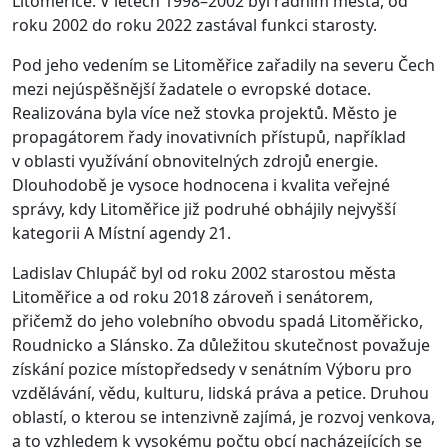
Litoměřice. V letech 1998–2002 byl radním města, od
roku 2002 do roku 2022 zastával funkci starosty.
Pod jeho vedením se Litoměřice zařadily na severu Čech
mezi nejúspěšnější žadatele o evropské dotace.
Realizována byla více než stovka projektů. Město je
propagátorem řady inovativních přístupů, například
v oblasti využívání obnovitelných zdrojů energie.
Dlouhodobě je vysoce hodnocena i kvalita veřejné
správy, kdy Litoměřice již podruhé obhájily nejvyšší
kategorii A Místní agendy 21.
Ladislav Chlupáč byl od roku 2002 starostou města
Litoměřice a od roku 2018 zároveň i senátorem,
přičemž do jeho volebního obvodu spadá Litoměřicko,
Roudnicko a Slánsko. Za důležitou skutečnost považuje
získání pozice místopředsedy v senátním Výboru pro
vzdělávání, vědu, kulturu, lidská práva a petice. Druhou
oblastí, o kterou se intenzivně zajímá, je rozvoj venkova,
a to vzhledem k vysokému počtu obcí nacházejících se