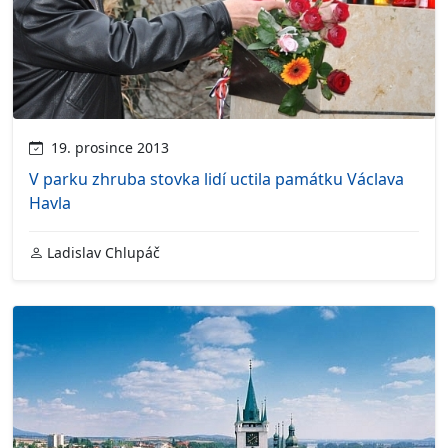
19. prosince 2013
V parku zhruba stovka lidí uctila památku Václava
Havla
Ladislav Chlupáč