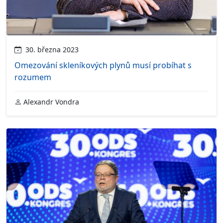
30. března 2023
Omezování skleníkových plynů musí probíhat s
rozumem
Alexandr Vondra