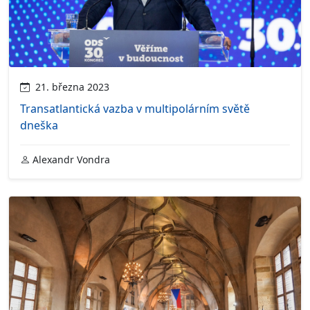
21. března 2023
Transatlantická vazba v multipolárním světě
dneška
Alexandr Vondra