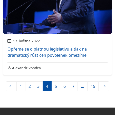
17. května 2022
Opřeme se o platnou legislativu a tlak na
dramatický růst cen povolenek omezíme
Alexandr Vondra
1
2
3
4
5
6
7
…
15