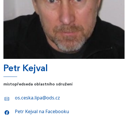
Petr Kejval
místopředseda oblastního sdružení
os.ceska.lipa@ods.cz
Petr Kejval na Facebooku