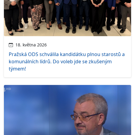
18. května 2026
Pražská ODS schválila kandidátku plnou starostů a
komunálních lídrů. Do voleb jde se zkušeným
týmem!