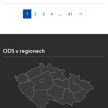
1
2
3
4
…
41
ODS v regionech