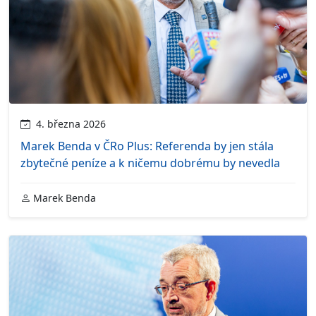
4. března 2026
Marek Benda v ČRo Plus: Referenda by jen stála
zbytečné peníze a k ničemu dobrému by nevedla
Marek Benda