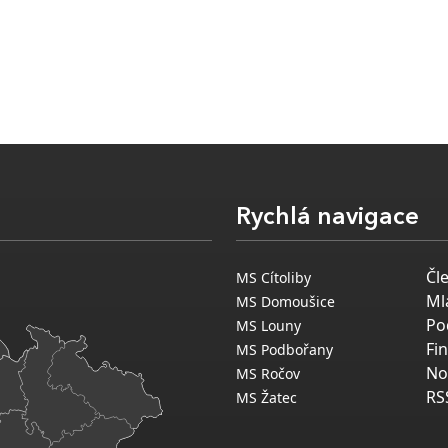
Rychlá navigace
Čl
MS Cítoliby
Ml
MS Domoušice
Po
MS Louny
Fi
MS Podbořany
No
MS Ročov
RS
MS Žatec