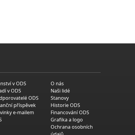
enství v ODS
O nás
adí v ODS
Naši lidé
dporovatelé ODS
Stanovy
nanční příspěvek
Historie ODS
vinky e-mailem
Financování ODS
S
Grafika a logo
Ochrana osobních
údajů