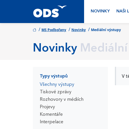
NOVINKY
NAŠI 
/
/
/
MS Podbořany
Novinky
Mediální výstupy
Novinky
Mediální
V t
Typy výstupů
Všechny výstupy
Tiskové zprávy
Rozhovory v médiích
Projevy
Komentáře
Interpelace