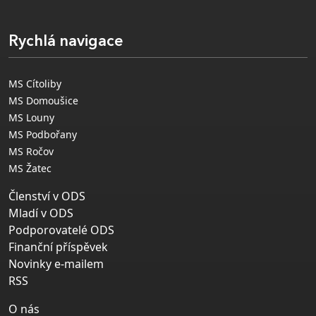
Rychlá navigace
MS Cítoliby
MS Domoušice
MS Louny
MS Podbořany
MS Ročov
MS Žatec
Členství v ODS
Mladí v ODS
Podporovatelé ODS
Finanční příspěvek
Novinky e-mailem
RSS
O nás