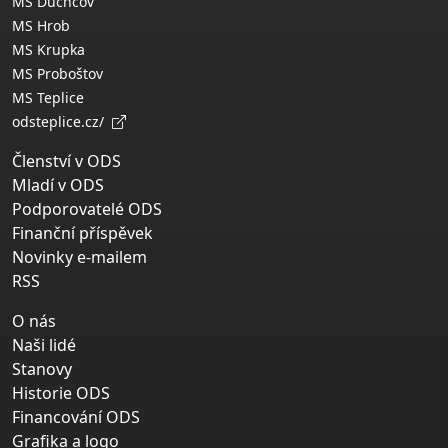
MS Duchcov
MS Hrob
MS Krupka
MS Proboštov
MS Teplice
odsteplice.cz/
Členství v ODS
Mladí v ODS
Podporovatelé ODS
Finanční příspěvek
Novinky e-mailem
RSS
O nás
Naši lidé
Stanovy
Historie ODS
Financování ODS
Grafika a logo