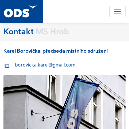
Kontakt
MS Hrob
Karel Borovička, předseda místního sdružení
borovicka.karel@gmail.com