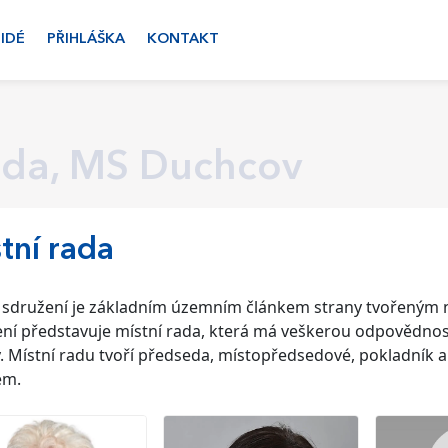
LIDÉ
PŘIHLÁŠKA
KONTAKT
ada, MS Duchcov
tní rada
 sdružení je základním územním článkem strany tvořeným n
ní představuje místní rada, která má veškerou odpovědnost
 Místní radu tvoří předseda, místopředsedové, pokladník a
em.