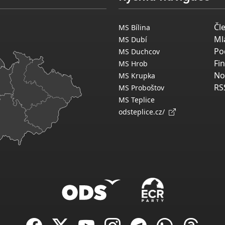
Čl
MS Bílina
Ml
MS Dubí
Po
MS Duchcov
Fi
MS Hrob
No
MS Krupka
RS
MS Proboštov
MS Teplice
odsteplice.cz/