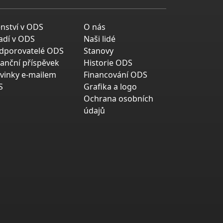
enství v ODS
O nás
adí v ODS
Naši lidé
dporovatelé ODS
Stanovy
nanční příspěvek
Historie ODS
vinky e-mailem
Financování ODS
S
Grafika a logo
Ochrana osobních
údajů