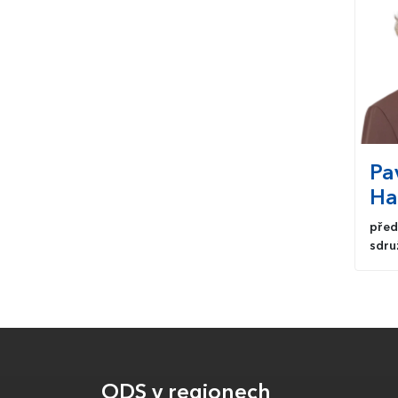
Pa
Ha
před
sdru
ODS v regionech