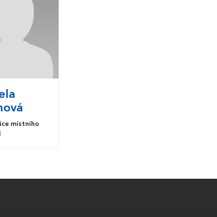
ela
nová
ice místního
í