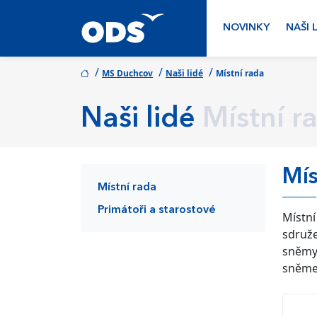
NOVINKY
NAŠI 
/
/
/
MS Duchcov
Naši lidé
Místní rada
Naši lidé
Místní r
Mís
Místní rada
Primátoři a starostové
Místní
sdruže
sněmy.
sněm