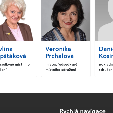
vlína
Veronika
Dani
pštáková
Prchalová
Kosi
sedkyně místního
místopředsedkyně
pokladn
žení
místního sdružení
sdružen
Rychlá navigace