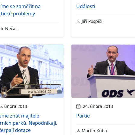
íme se zaměřit na
Události
ktické problémy
Jiří Pospíšil
tr Nečas
. února 2013
24. února 2013
eme znát majitele
Partie
rních parků. Nepodnikají,
čerpají dotace
Martin Kuba