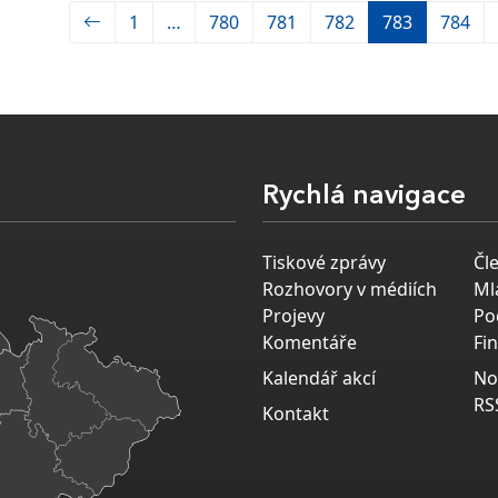
1
…
780
781
782
783
784
Rychlá navigace
Tiskové zprávy
Čl
Rozhovory v médiích
Ml
Projevy
Po
Komentáře
Fi
Kalendář akcí
No
RS
Kontakt