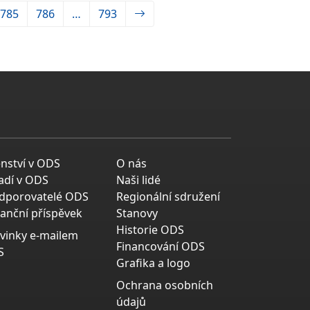
785
786
…
793
enství v ODS
O nás
adí v ODS
Naši lidé
dporovatelé ODS
Regionální sdružení
nanční příspěvek
Stanovy
Historie ODS
vinky e-mailem
Financování ODS
S
Grafika a logo
Ochrana osobních
údajů