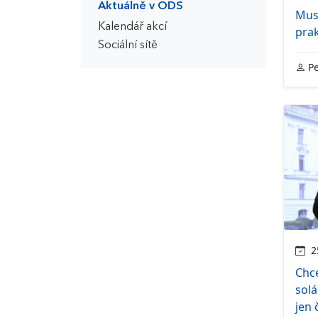
Aktuálně v ODS
Mus
Kalendář akcí
pra
Sociální sítě
Pe
25
Chc
solá
jen 