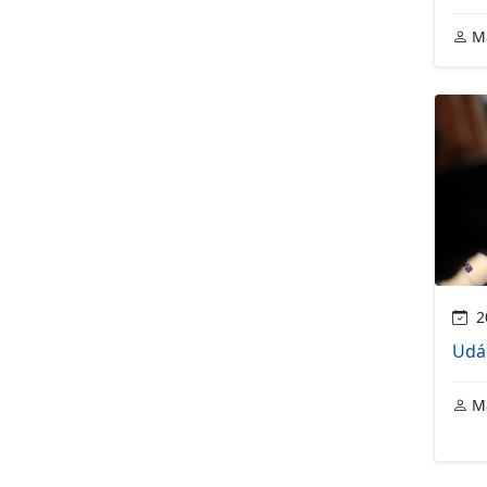
Ma
20
Udá
Ma