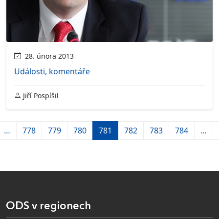
28. února 2013
Události, komentáře
Jiří Pospíšil
…
778
779
780
781
782
783
784
…
ODS v regionech