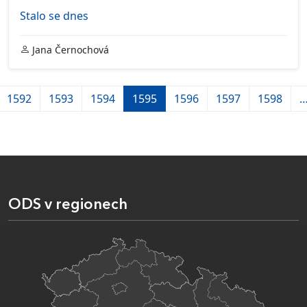
Stalo se dnes
Jana Černochová
1592
1593
1594
1595
1596
1597
1598
ODS v regionech