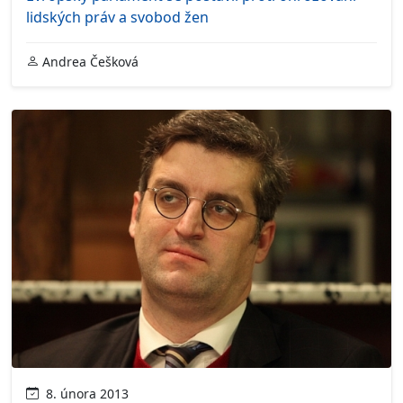
lidských práv a svobod žen
Andrea Češková
8. února 2013