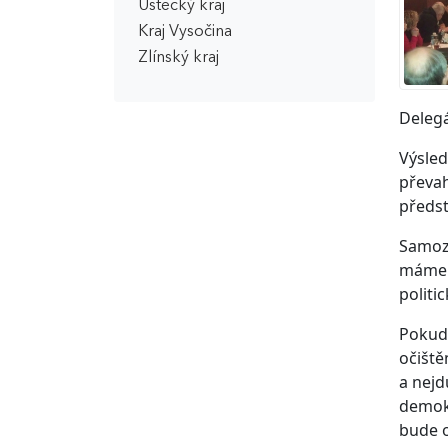
Ústecký kraj
Kraj Vysočina
Zlínský kraj
Delegá
Výsled
převah
předst
Samozř
máme u
politi
Pokud 
očiště
a nejd
demokr
bude 