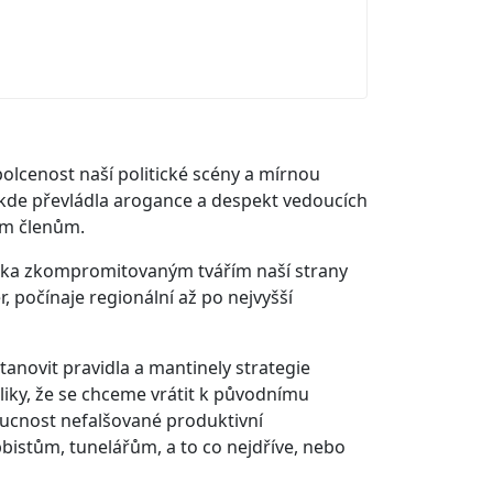
olcenost naší politické scény a mírnou
, kde převládla arogance a despekt vedoucích
ým členům.
ika zkompromitovaným tvářím naší strany
, počínaje regionální až po nejvyšší
anovit pravidla a mantinely strategie
iky, že se chceme vrátit k původnímu
ucnost nefalšované produktivní
istům, tunelářům, a to co nejdříve, nebo