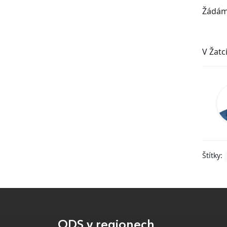
Žádáme
V Žatci
Štítky:
ODS v regionech