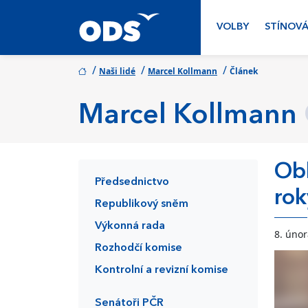
VOLBY
STÍNOVÁ
/
/
/
Naši lidé
Marcel Kollmann
Článek
Marcel Kollmann
Obl
Předsednictvo
rok
Republikový sněm
Výkonná rada
8. úno
Rozhodčí komise
Kontrolní a revizní komise
Senátoři PČR