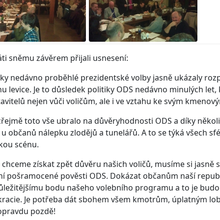
ti sněmu závěrem přijali usnesení:
ky nedávno proběhlé prezidentské volby jasně ukázaly rozp
u levice. Je to důsledek politiky ODS nedávno minulých let
avitelů nejen vůči voličům, ale i ve vztahu ke svým kmenov
ejmě toto vše ubralo na důvěryhodnosti ODS a díky někol
 občanů nálepku zlodějů a tunelářů. A to se týká všech sfér
ckou scénu.
chceme získat zpět důvěru našich voličů, musíme si jasně st
ní pošramocené pověsti ODS. Dokázat občanům naší republ
ůležitějšímu bodu našeho volebního programu a to je budo
acie. Je potřeba dát sbohem všem kmotrům, úplatným lobb
opravdu pozdě!