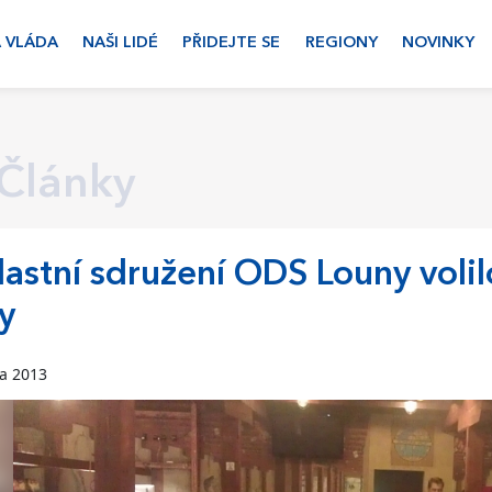
 VLÁDA
NAŠI LIDÉ
PŘIDEJTE SE
REGIONY
NOVINKY
Články
astní sdružení ODS Louny volil
y
ra 2013