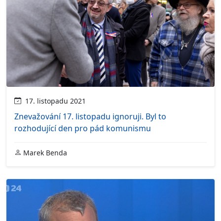
17. listopadu 2021
Znevažování 17. listopadu ignoruji. Byl to
rozhodující den pro pád komunismu
Marek Benda