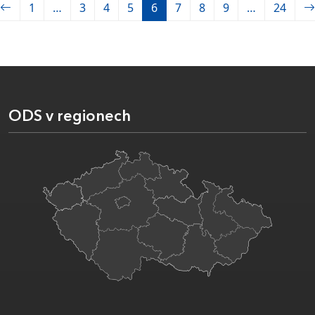
1
…
3
4
5
6
7
8
9
…
24
ODS v regionech