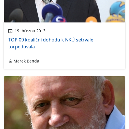
19. března 2013
TOP 09 koaliční dohodu k NKÚ setrvale
torpédovala
Marek Benda