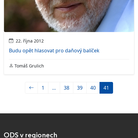
22. října 2012
Budu opět hlasovat pro daňový balíček
Tomáš Grulich
1
…
38
39
40
41
ODS v regionech