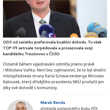
ODS od začátku preferovala koaliční dohodu. Tu však
TOP 09 setrvale torpédovala a prosazovala svoji
kandidátku Trezziovou s ČSSD.
Ostatně během vyjednávání odmítla jméno právě
i Miloslava Vaňka. Není bez zajímavosti, že to byl dnešní
místopředseda strany Karla Schwarzenberga Miroslav
Kalousek, který dřívějšího prezidenta NKÚ protlačil jen
díky své dohodě s komunisty.
Marek Benda
předseda poslaneckého klubu PČR