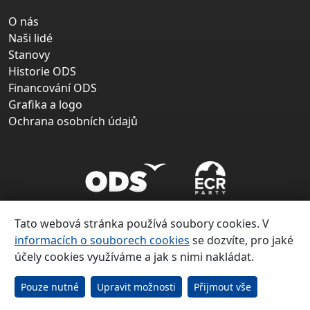
O nás
Naši lidé
Stanovy
Historie ODS
Financování ODS
Grafika a logo
Ochrana osobních údajů
Tato webová stránka používá soubory cookies. V
informacích o souborech cookies
se dozvíte, pro jaké
účely cookies využíváme a jak s nimi nakládat.
Copyright ©
Občanská demokratická strana 1991 – 2026
Pouze nutné
Upravit možnosti
Přijmout vše