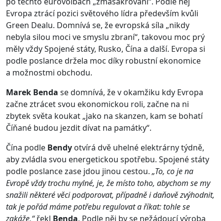
po těchto eurovolbách „zmasakrováni“. Podle něj
Evropa ztrácí pozici světového lídra především kvůli
Green Dealu. Domnívá se, že evropská síla „nikdy
nebyla silou moci ve smyslu zbraní“, takovou moc prý
měly vždy Spojené státy, Rusko, Čína a další. Evropa si
podle poslance držela moc díky robustní ekonomice
a možnostmi obchodu.
Marek Benda
se domnívá, že v okamžiku kdy Evropa
začne ztrácet svou ekonomickou roli, začne na ni
zbytek světa koukat „jako na skanzen, kam se bohatí
Číňané budou jezdit dívat na památky“.
Čína podle
Bendy
otvírá dvě uhelné elektrárny týdně,
aby zvládla svou energetickou spotřebu. Spojené státy
podle poslance zase jdou jinou cestou.
„To, co je na
Evropě vždy trochu mylné, je, že místo toho, abychom se my
snažili některé věci podporovat, případně i daňově zvýhodnit,
tak je pořád máme potřebu regulovat a říkat: tohle se
zakáže,“
řekl
Benda
. Podle něj by se nežádoucí výroba