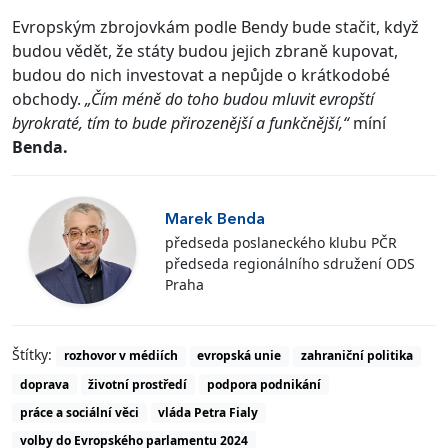
Evropským zbrojovkám podle Bendy bude stačit, když
budou vědět, že státy budou jejich zbraně kupovat,
budou do nich investovat a nepůjde o krátkodobé
obchody.
„Čím méně do toho budou mluvit evropští
byrokraté, tím to bude přirozenější a funkčnější,“
míní
Benda.
Marek Benda
předseda poslaneckého klubu PČR
předseda regionálního sdružení ODS
Praha
Štítky:
rozhovor v médiích
evropská unie
zahraniční politika
doprava
životní prostředí
podpora podnikání
práce a sociální věci
vláda Petra Fialy
volby do Evropského parlamentu 2024