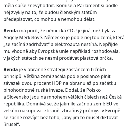
měla spíše znevýhodnit. Komise a Parlament si podle
něj zvykly na to, že budou členským státům
předepisovat, co mohou a nemohou dělat.
Benda
má pocit, že německá CDU je jiná, než byla za
Angely Merkelové. Německo je podle něj tou zemí, která
„se začíná zadrhávat“ a elektroauta nestíhá. Nepřijde
mu vhodně aby Evropská unie například rozhodovala,
v jakých státech se nesmí prodávat plastová brčka.
Benda
je v obranné strategii zastáncem tržních
principů. Většina zemí začala podle poslance plnit
závazek dvou procent HDP na obranu až po začátku
plnohodnotné ruské invaze. Dodal, že Polsko
a Slovensko jsou na mnohem větších číslech než Česká
republika. Domnívá se, že jakmile začnou země EU ve
velkém nakupovat zbraně, zbraňový průmysl v Evropě
se začne rozvíjet bez toho, „aby jim to musel diktovat
Brusel“.