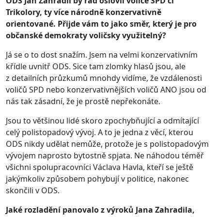
ODS Jan Zahradil by rád oslovil voliče SPD či
Trikolory, ty více národně konzervativně
orientované. Přijde vám to jako směr, který je pro
občanské demokraty voličsky využitelný?
Já se o to dost snažím. Jsem na velmi konzervativním
křídle uvnitř ODS. Sice tam zlomky hlasů jsou, ale
z detailních průzkumů mnohdy vidíme, že vzdálenosti
voličů SPD nebo konzervativnějších voličů ANO jsou od
nás tak zásadní, že je prostě nepřekonáte.
Jsou to většinou lidé skoro zpochybňující a odmítající
celý polistopadový vývoj. A to je jedna z věcí, kterou
ODS nikdy udělat nemůže, protože je s polistopadovým
vývojem naprosto bytostně spjata. Ne náhodou téměř
všichni spolupracovníci Václava Havla, kteří se ještě
jakýmkoliv způsobem pohybují v politice, nakonec
skončili v ODS.
Jaké rozladění panovalo z výroků Jana Zahradila,