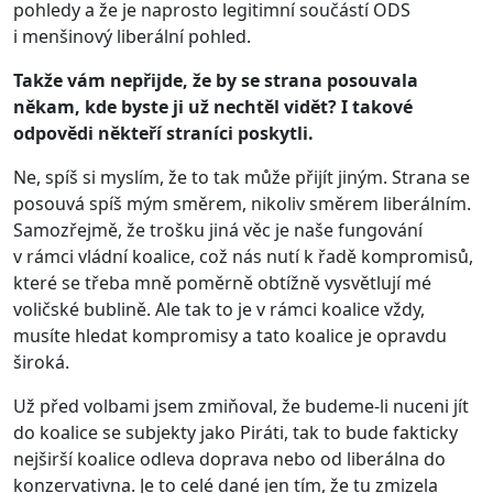
pohledy a že je naprosto legitimní součástí ODS
i menšinový liberální pohled.
Takže vám nepřijde, že by se strana posouvala
někam, kde byste ji už nechtěl vidět? I takové
odpovědi někteří straníci poskytli.
Ne, spíš si myslím, že to tak může přijít jiným. Strana se
posouvá spíš mým směrem, nikoliv směrem liberálním.
Samozřejmě, že trošku jiná věc je naše fungování
v rámci vládní koalice, což nás nutí k řadě kompromisů,
které se třeba mně poměrně obtížně vysvětlují mé
voličské bublině. Ale tak to je v rámci koalice vždy,
musíte hledat kompromisy a tato koalice je opravdu
široká.
Už před volbami jsem zmiňoval, že budeme-li nuceni jít
do koalice se subjekty jako Piráti, tak to bude fakticky
nejširší koalice odleva doprava nebo od liberálna do
konzervativna. Je to celé dané jen tím, že tu zmizela