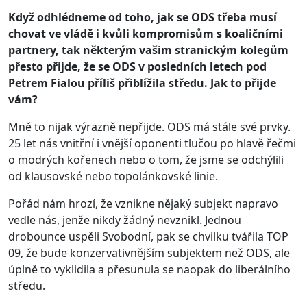
Když odhlédneme od toho, jak se ODS třeba musí
chovat ve vládě i kvůli kompromisům s koaličními
partnery, tak některým vašim stranickým kolegům
přesto přijde, že se ODS v posledních letech pod
Petrem Fialou příliš přiblížila středu. Jak to přijde
vám?
Mně to nijak výrazně nepřijde. ODS má stále své prvky.
25 let nás vnitřní i vnější oponenti tlučou po hlavě řečmi
o modrých kořenech nebo o tom, že jsme se odchýlili
od klausovské nebo topolánkovské linie.
Pořád nám hrozí, že vznikne nějaký subjekt napravo
vedle nás, jenže nikdy žádný nevznikl. Jednou
drobounce uspěli Svobodní, pak se chvilku tvářila TOP
09, že bude konzervativnějším subjektem než ODS, ale
úplně to vyklidila a přesunula se naopak do liberálního
středu.