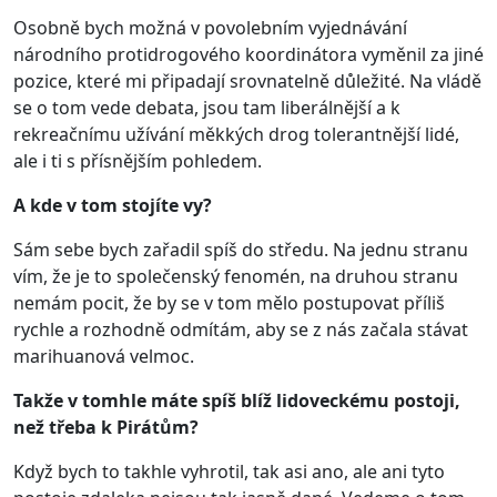
Osobně bych možná v povolebním vyjednávání
národního protidrogového koordinátora vyměnil za jiné
pozice, které mi připadají srovnatelně důležité. Na vládě
se o tom vede debata, jsou tam liberálnější a k
rekreačnímu užívání měkkých drog tolerantnější lidé,
ale i ti s přísnějším pohledem.
A kde v tom stojíte vy?
Sám sebe bych zařadil spíš do středu. Na jednu stranu
vím, že je to společenský fenomén, na druhou stranu
nemám pocit, že by se v tom mělo postupovat příliš
rychle a rozhodně odmítám, aby se z nás začala stávat
marihuanová velmoc.
Takže v tomhle máte spíš blíž lidoveckému postoji,
než třeba k Pirátům?
Když bych to takhle vyhrotil, tak asi ano, ale ani tyto