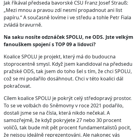
Jak říkával předseda bavorské CSU Franz Josef Strauß:
„Mezi mnou a pravou zdí nesmí propadnout ani list
papíru.“ A současně lovíme i ve středu a tohle Petr Fiala
zvládá bravurně.
Na saku nosíte odznáček SPOLU, ne ODS. Jste velkým
fanouškem spojení s TOP 09 a lidovci?
Koalice SPOLU je projekt, který má do budoucna
stoprocentně smysl. Když jsem kandidoval na předsedu
pražské ODS, tak jsem do toho šel s tím, že chci SPOLU,
což se mi podařilo dosáhnout. Chci v této koalici dál
pokračovat.
Cílem koalice SPOLU je pokrýt celý středopravý prostor.
To se ve volbách do Sněmovny v roce 2021 podařilo,
dostali jsme se na čísla, která nikdo nečekal. A
samozřejmě, že když pokryjete 27 nebo 30 procent
voličů, tak bude mít pět procent fundamentalistů pocit,
že nejsou ideálně reprezentováni. Ale nakonec vás