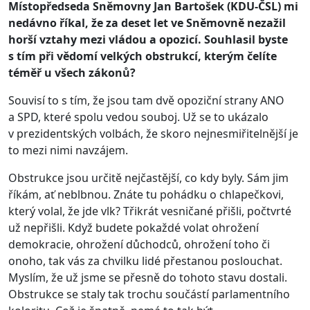
Místopředseda Sněmovny Jan Bartošek (KDU-ČSL) mi
nedávno říkal, že za deset let ve Sněmovně nezažil
horší vztahy mezi vládou a opozicí. Souhlasil byste
s tím při vědomí velkých obstrukcí, kterým čelíte
téměř u všech zákonů?
Souvisí to s tím, že jsou tam dvě opoziční strany ANO
a SPD, které spolu vedou souboj. Už se to ukázalo
v prezidentských volbách, že skoro nejnesmiřitelnější je
to mezi nimi navzájem.
Obstrukce jsou určitě nejčastější, co kdy byly. Sám jim
říkám, ať neblbnou. Znáte tu pohádku o chlapečkovi,
který volal, že jde vlk? Třikrát vesničané přišli, počtvrté
už nepřišli. Když budete pokaždé volat ohrožení
demokracie, ohrožení důchodců, ohrožení toho či
onoho, tak vás za chvilku lidé přestanou poslouchat.
Myslím, že už jsme se přesně do tohoto stavu dostali.
Obstrukce se staly tak trochu součástí parlamentního