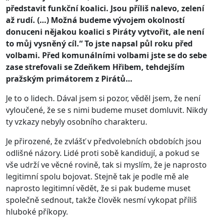
představit funkční koalici. Jsou příliš nalevo, zelení
až rudí. (…) Možná budeme vývojem okolností
donuceni nějakou koalici s Piráty vytvořit, ale není
to můj vysněný cíl.“ To jste napsal půl roku před
volbami. Před komunálními volbami jste se do sebe
zase strefovali se Zdeňkem Hřibem, tehdejším
pražským primátorem z Pirátů…
Je to o lidech. Dával jsem si pozor, věděl jsem, že není
vyloučené, že se s nimi budeme muset domluvit. Nikdy
ty vzkazy nebyly osobního charakteru.
Je přirozené, že zvlášť v předvolebních obdobích jsou
odlišné názory. Lidé proti sobě kandidují, a pokud se
vše udrží ve věcné rovině, tak si myslím, že je naprosto
legitimní spolu bojovat. Stejně tak je podle mě ale
naprosto legitimní vědět, že si pak budeme muset
společně sednout, takže člověk nesmí vykopat příliš
hluboké příkopy.