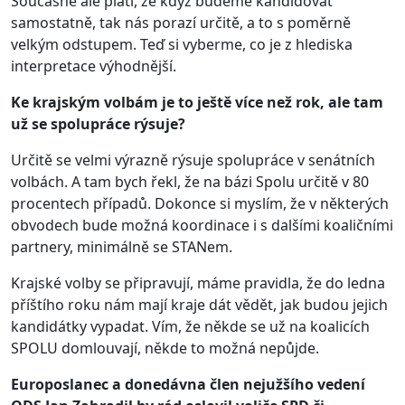
Současně ale platí, že když budeme kandidovat
samostatně, tak nás porazí určitě, a to s poměrně
velkým odstupem. Teď si vyberme, co je z hlediska
interpretace výhodnější.
Ke krajským volbám je to ještě více než rok, ale tam
už se spolupráce rýsuje?
Určitě se velmi výrazně rýsuje spolupráce v senátních
volbách. A tam bych řekl, že na bázi Spolu určitě v 80
procentech případů. Dokonce si myslím, že v některých
obvodech bude možná koordinace i s dalšími koaličními
partnery, minimálně se STANem.
Krajské volby se připravují, máme pravidla, že do ledna
příštího roku nám mají kraje dát vědět, jak budou jejich
kandidátky vypadat. Vím, že někde se už na koalicích
SPOLU domlouvají, někde to možná nepůjde.
Europoslanec a donedávna člen nejužšího vedení