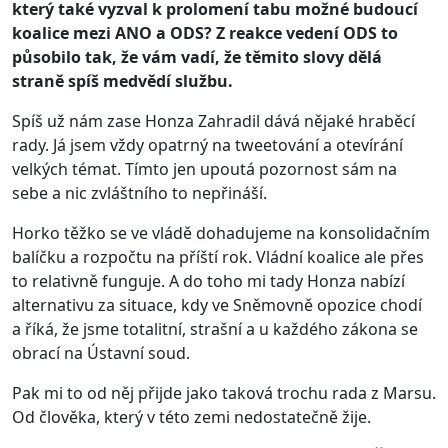
který také vyzval k prolomení tabu možné budoucí
koalice mezi ANO a ODS? Z reakce vedení ODS to
působilo tak, že vám vadí, že těmito slovy dělá
straně spíš medvědí službu.
Spíš už nám zase Honza Zahradil dává nějaké hraběcí
rady. Já jsem vždy opatrný na tweetování a otevírání
velkých témat. Tímto jen upoutá pozornost sám na
sebe a nic zvláštního to nepřináší.
Horko těžko se ve vládě dohadujeme na konsolidačním
balíčku a rozpočtu na příští rok. Vládní koalice ale přes
to relativně funguje. A do toho mi tady Honza nabízí
alternativu za situace, kdy ve Sněmovně opozice chodí
a říká, že jsme totalitní, strašní a u každého zákona se
obrací na Ústavní soud.
Pak mi to od něj přijde jako taková trochu rada z Marsu.
Od člověka, který v této zemi nedostatečně žije.