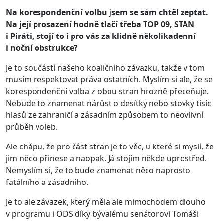
Na korespondenční volbu jsem se sám chtěl zeptat.
Na její prosazení hodně tlačí třeba TOP 09, STAN
i Piráti, stojí to i pro vás za klidně několikadenní
i noční obstrukce?
Je to součástí našeho koaličního závazku, takže v tom
musím respektovat práva ostatních. Myslím si ale, že se
korespondenční volba z obou stran hrozně přeceňuje.
Nebude to znamenat nárůst o desítky nebo stovky tisíc
hlasů ze zahraničí a zásadním způsobem to neovlivní
průběh voleb.
Ale chápu, že pro část stran je to věc, u které si myslí, že
jim něco přinese a naopak. Já stojím někde uprostřed.
Nemyslím si, že to bude znamenat něco naprosto
fatálního a zásadního.
Je to ale závazek, který měla ale mimochodem dlouho
v programu i ODS díky bývalému senátorovi Tomáši