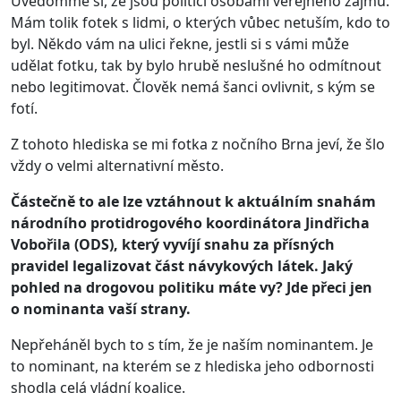
Uvědomme si, že jsou politici osobami veřejného zájmu.
Mám tolik fotek s lidmi, o kterých vůbec netuším, kdo to
byl. Někdo vám na ulici řekne, jestli si s vámi může
udělat fotku, tak by bylo hrubě neslušné ho odmítnout
nebo legitimovat. Člověk nemá šanci ovlivnit, s kým se
fotí.
Z tohoto hlediska se mi fotka z nočního Brna jeví, že šlo
vždy o velmi alternativní město.
Částečně to ale lze vztáhnout k aktuálním snahám
národního protidrogového koordinátora Jindřicha
Vobořila (ODS), který vyvíjí snahu za přísných
pravidel legalizovat část návykových látek. Jaký
pohled na drogovou politiku máte vy? Jde přeci jen
o nominanta vaší strany.
Nepřeháněl bych to s tím, že je naším nominantem. Je
to nominant, na kterém se z hlediska jeho odbornosti
shodla celá vládní koalice.