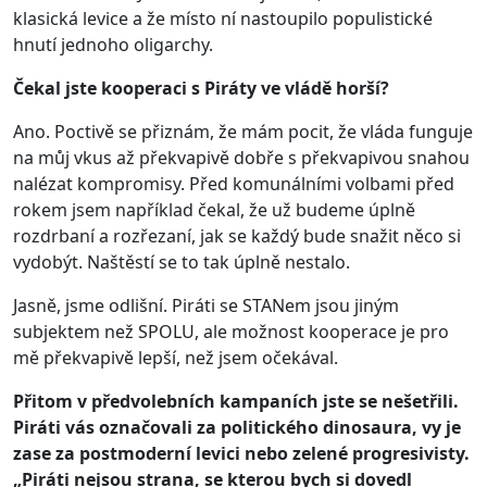
klasická levice a že místo ní nastoupilo populistické
hnutí jednoho oligarchy.
Čekal jste kooperaci s Piráty ve vládě horší?
Ano. Poctivě se přiznám, že mám pocit, že vláda funguje
na můj vkus až překvapivě dobře s překvapivou snahou
nalézat kompromisy. Před komunálními volbami před
rokem jsem například čekal, že už budeme úplně
rozdrbaní a rozřezaní, jak se každý bude snažit něco si
vydobýt. Naštěstí se to tak úplně nestalo.
Jasně, jsme odlišní. Piráti se STANem jsou jiným
subjektem než SPOLU, ale možnost kooperace je pro
mě překvapivě lepší, než jsem očekával.
Přitom v předvolebních kampaních jste se nešetřili.
Piráti vás označovali za politického dinosaura, vy je
zase za postmoderní levici nebo zelené progresivisty.
„Piráti nejsou strana, se kterou bych si dovedl