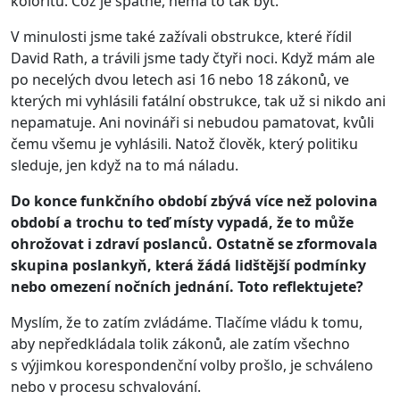
koloritu. Což je špatně, nemá to tak být.
V minulosti jsme také zažívali obstrukce, které řídil
David Rath, a trávili jsme tady čtyři noci. Když mám ale
po necelých dvou letech asi 16 nebo 18 zákonů, ve
kterých mi vyhlásili fatální obstrukce, tak už si nikdo ani
nepamatuje. Ani novináři si nebudou pamatovat, kvůli
čemu všemu je vyhlásili. Natož člověk, který politiku
sleduje, jen když na to má náladu.
Do konce funkčního období zbývá více než polovina
období a trochu to teď místy vypadá, že to může
ohrožovat i zdraví poslanců. Ostatně se zformovala
skupina poslankyň, která žádá lidštější podmínky
nebo omezení nočních jednání. Toto reflektujete?
Myslím, že to zatím zvládáme. Tlačíme vládu k tomu,
aby nepředkládala tolik zákonů, ale zatím všechno
s výjimkou korespondenční volby prošlo, je schváleno
nebo v procesu schvalování.