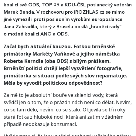
koalici své ODS, TOP 09 a KDU-ČSL poslanecký veterán
Marek Benda. V rozhovoru pro iROZHLAS.cz se mimo
jiné vymezil i proti posledním výrokům europoslance
Jana Zahradila, který z Bruselu posílá „hraběcí rady“
o možné koalici ANO a ODS.
Začal bych aktuální kauzou. Fotkou brněnské
primátorky Markéty Vaňkové a jejího náměstka
Roberta Kerndla (oba ODS) s bílým práškem.
Brněnští politici chtějí lepší vysvětlení fotografie,
primátorka si situaci podle svých slov nepamatuje.
Měla by vyvodit politickou odpovědnost?
Za mě to je absolutní bouře ve sklenici vody, která
svědčí jen o tom, že o prázdninách není co dělat. Nevím,
co se tam dělo, nevím, co se stalo. Objevila se tři roky
stará fotka z hluboké noci, která ani zatím v žádném
případě nedokazuje konzumaci.