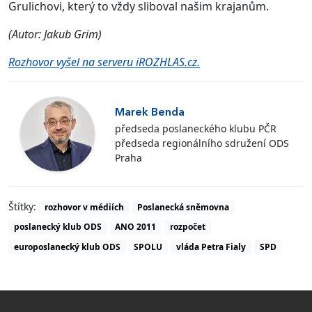
Grulichovi, který to vždy sliboval našim krajanům.
(Autor: Jakub Grim)
Rozhovor vyšel na serveru iROZHLAS.cz.
Marek Benda
předseda poslaneckého klubu PČR
předseda regionálního sdružení ODS
Praha
Štítky:
rozhovor v médiích
Poslanecká sněmovna
poslanecký klub ODS
ANO 2011
rozpočet
europoslanecký klub ODS
SPOLU
vláda Petra Fialy
SPD