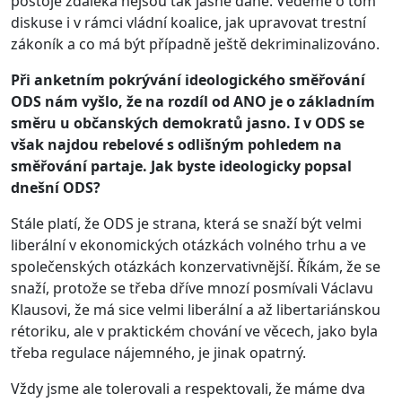
postoje zdaleka nejsou tak jasně dané. Vedeme o tom
diskuse i v rámci vládní koalice, jak upravovat trestní
zákoník a co má být případně ještě dekriminalizováno.
Při anketním pokrývání ideologického směřování
ODS nám vyšlo, že na rozdíl od ANO je o základním
směru u občanských demokratů jasno. I v ODS se
však najdou rebelové s odlišným pohledem na
směřování partaje. Jak byste ideologicky popsal
dnešní ODS?
Stále platí, že ODS je strana, která se snaží být velmi
liberální v ekonomických otázkách volného trhu a ve
společenských otázkách konzervativnější. Říkám, že se
snaží, protože se třeba dříve mnozí posmívali Václavu
Klausovi, že má sice velmi liberální a až libertariánskou
rétoriku, ale v praktickém chování ve věcech, jako byla
třeba regulace nájemného, je jinak opatrný.
Vždy jsme ale tolerovali a respektovali, že máme dva