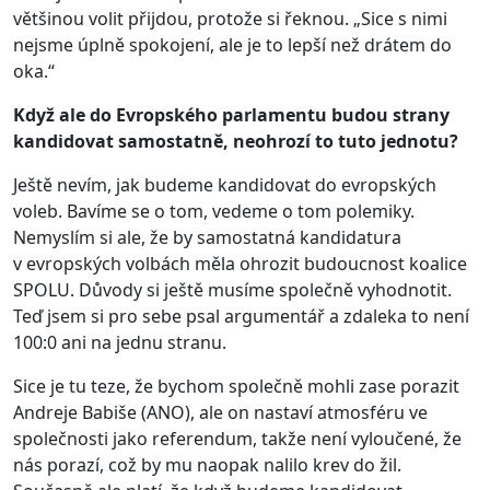
většinou volit přijdou, protože si řeknou. „Sice s nimi
nejsme úplně spokojení, ale je to lepší než drátem do
oka.“
Když ale do Evropského parlamentu budou strany
kandidovat samostatně, neohrozí to tuto jednotu?
Ještě nevím, jak budeme kandidovat do evropských
voleb. Bavíme se o tom, vedeme o tom polemiky.
Nemyslím si ale, že by samostatná kandidatura
v evropských volbách měla ohrozit budoucnost koalice
SPOLU. Důvody si ještě musíme společně vyhodnotit.
Teď jsem si pro sebe psal argumentář a zdaleka to není
100:0 ani na jednu stranu.
Sice je tu teze, že bychom společně mohli zase porazit
Andreje Babiše (ANO), ale on nastaví atmosféru ve
společnosti jako referendum, takže není vyloučené, že
nás porazí, což by mu naopak nalilo krev do žil.