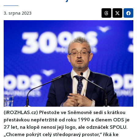
3. srpna 2023
(iROZHLAS.cz)
Přestože ve Sněmovně sedí s krátkou
přestávkou nepřetržitě od roku 1990 a členem ODS je
27 let, na klopě nenosí její logo, ale odznáček SPOLU.
„Chceme pokrýt celý středopravý prostor,“ říká ke