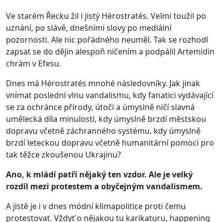
Ve starém Řecku žil i jistý Hérostratés. Velmi toužil po
uznání, po slávě, dnešními slovy po mediální
pozornosti. Ale nic pořádného neuměl. Tak se rozhodl
zapsat se do dějin alespoň ničením a podpálil Artemidin
chrám v Efesu.
Dnes má Hérostratés mnohé následovníky. Jak jinak
vnímat poslední vlnu vandalismu, kdy fanatici vydávající
se za ochránce přírody, útočí a úmyslně ničí slavná
umělecká díla minulosti, kdy úmyslně brzdí městskou
dopravu včetně záchranného systému, kdy úmyslně
brzdí leteckou dopravu včetně humanitární pomoci pro
tak těžce zkoušenou Ukrajinu?
Ano, k mládí patří nějaký ten vzdor. Ale je velký
rozdíl mezi protestem a obyčejným vandalismem.
A jistě je i v dnes módní klimapolitice proti čemu
protestovat. Vždyť o nějakou tu karikaturu, happening