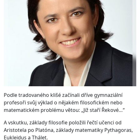
Podle tradovaného klišé začínali dříve gymnaziální
profesoři svůj výklad o nějakém filosofickém nebo
matematickém problému větou: „Již staří Řekové…“
A vskutku, základy filosofie položili řečtí učenci od
Aristotela po Platóna, základy matematiky Pythagoras,
Eukleidus a Thálet.