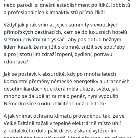
nebo parodii si dnešní establishment politiků, lobbistů
a profesionálních klimaaktivistů přímo říká!
Vždyť jak jinak vnímat jejich summity v exotických
přímořských destinacích, kam se do luxusních hotelů
slétnou privátními tryskáči, aby pak odtud běžným
lidem kázali, že mají žít skromně, snížit své spotřeby
a pro jistotu jim zdraží topení, bydlení, potravu
i dopravu?
Jak se postavit k absurditě, kdy po mnoha letech
kompletní přeměny německé energetiky a utracených
desetimiliardách eur, která měla ukázat světu, jak
mnoho se dá udělat za málo peněz, nyní vypouští
Německo více oxidu uhličitého než předtím?
A jak vnímat ochranu klimatu prováděnou tak, že ve
Velké Británii začali v tepelné elektrárně místo uhlí
z nedalekého dolu pálit dřevo získané vytěžením
panenského lesa v Kanadě, které převezou do přístavu