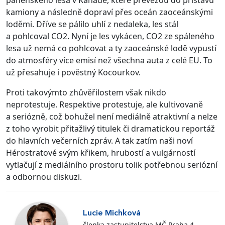
kamiony a následně dopraví přes oceán zaoceánskými
loděmi. Dříve se pálilo uhlí z nedaleka, les stál
a pohlcoval CO2. Nyní je les vykácen, CO2 ze spáleného
lesa už nemá co pohlcovat a ty zaoceánské lodě vypustí
do atmosféry více emisí než všechna auta z celé EU. To
už přesahuje i pověstný Kocourkov.
Proti takovýmto zhůvěřilostem však nikdo
neprotestuje. Respektive protestuje, ale kultivovaně
a seriózně, což bohužel není mediálně atraktivní a nelze
z toho vyrobit přitažlivý titulek či dramatickou reportáž
do hlavních večerních zpráv. A tak zatím naši noví
Hérostratové svým křikem, hrubostí a vulgárností
vytlačují z mediálního prostoru tolik potřebnou seriózní
a odbornou diskuzi.
Lucie Michková
členka zastupitelstva MČ Praha 4