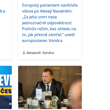
Evropský parlament navštívila
dra
vdova po Alexeji Navalném:
„Za jeho smrt nese
jednoznačně odpovědnost
Putinův režim, bez ohledu na
to, jak přesně zemřel,“ uvedl
europoslanec Vondra
Alexandr Vondra