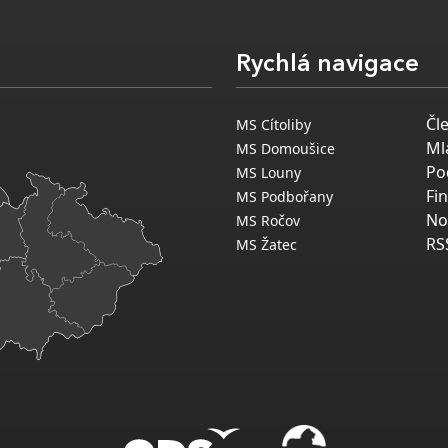
Rychlá navigace
Čl
MS Cítoliby
Ml
MS Domoušice
Po
MS Louny
Fi
MS Podbořany
No
MS Ročov
RS
MS Žatec