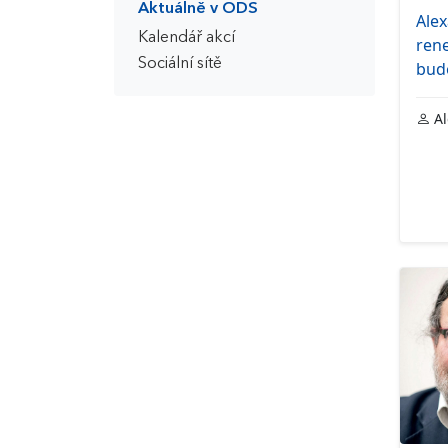
Aktuálně v ODS
Ale
Kalendář akcí
ren
Sociální sítě
budo
Al