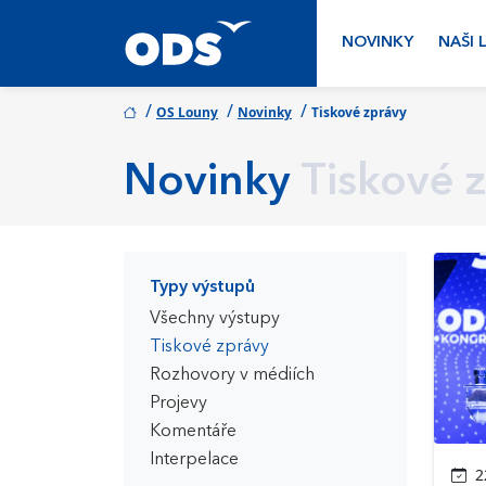
NOVINKY
NAŠI 
/
/
/
OS Louny
Novinky
Tiskové zprávy
Novinky
Tiskové 
Typy výstupů
Všechny výstupy
Tiskové zprávy
Rozhovory v médiích
Projevy
Komentáře
Interpelace
22