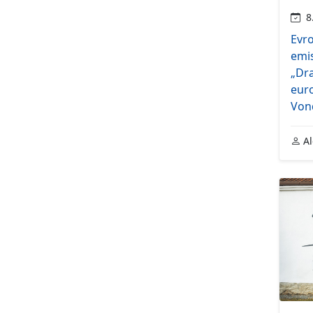
8.
Evro
emi
„Dra
eur
Von
Al