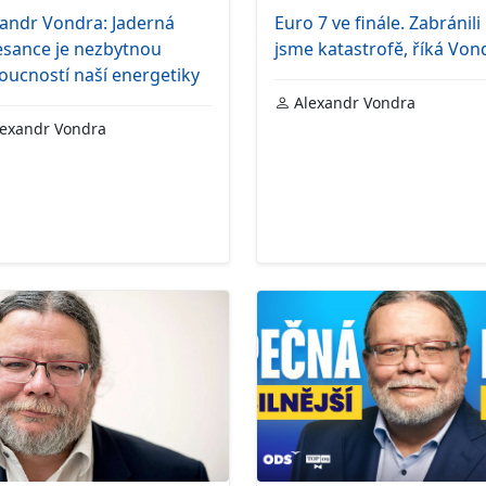
xandr Vondra: Jaderná
Euro 7 ve finále. Zabránili
esance je nezbytnou
jsme katastrofě, říká Von
ucností naší energetiky
Alexandr Vondra
exandr Vondra