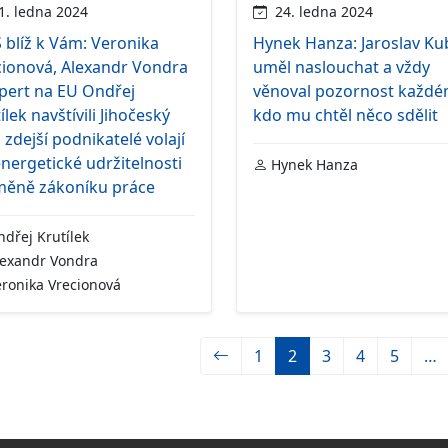
. ledna 2024
24. ledna 2024
blíž k Vám: Veronika
Hynek Hanza: Jaroslav Ku
cionová, Alexandr Vondra
uměl naslouchat a vždy
pert na EU Ondřej
věnoval pozornost každé
ílek navštívili Jihočeský
kdo mu chtěl něco sdělit
, zdejší podnikatelé volají
nergetické udržitelnosti
Hynek Hanza
změně zákoníku práce
dřej Krutílek
exandr Vondra
ronika Vrecionová
1
2
3
4
5
…