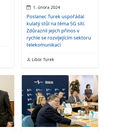
1. února 2024
Poslanec Turek uspořádal
kulatý stůl na téma 5G sítí.
Zdůraznil jejich přínos v
rychle se rozvíjejícím sektoru
telekomunikací
Libor Turek