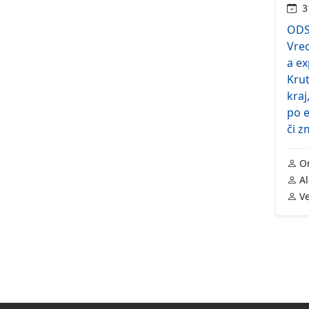
31
ODS 
Vre
a ex
Krut
kraj
po e
či 
On
Al
Ve