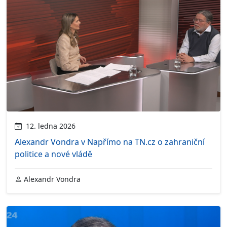
12. ledna 2026
Alexandr Vondra v Napřímo na TN.cz o zahraniční
politice a nové vládě
Alexandr Vondra