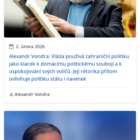
2. února 2026
Alexandr Vondra: Vláda používá zahraniční politiku
jako klacek k domácímu politickému souboji a k
uspokojování svých voličů. Její rétorika přitom
ovlivňuje politiku státu i navenek
Alexandr Vondra