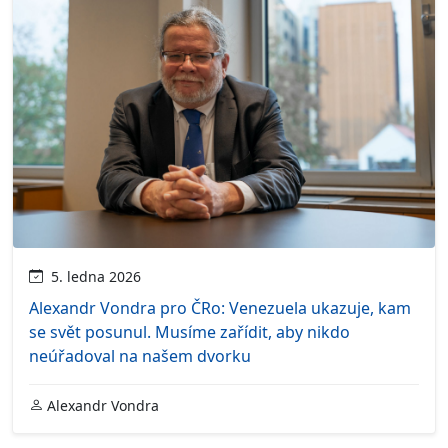
5. ledna 2026
Alexandr Vondra pro ČRo: Venezuela ukazuje, kam
se svět posunul. Musíme zařídit, aby nikdo
neúřadoval na našem dvorku
Alexandr Vondra