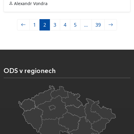
Alexandr Vondra
1
2
3
4
5
…
39
ODS v regionech