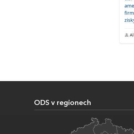
ame
firm
zisk
Al
ODS v regionech