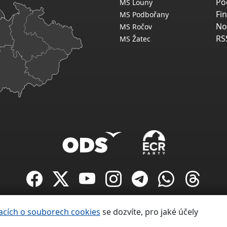
Po
MS Louny
Fi
MS Podbořany
No
MS Ročov
RS
MS Žatec
Copyright ©
acích o souborech cookies
se dozvíte, pro jaké účely
Občanská demokratická strana 1991 – 2026