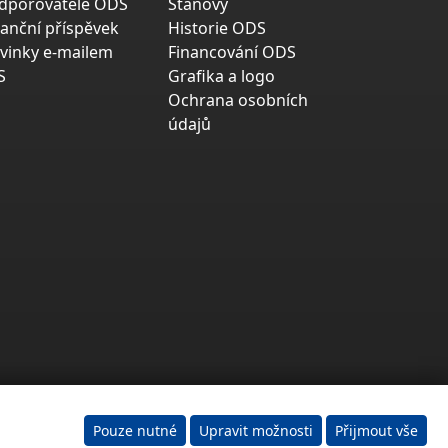
dporovatelé ODS
Stanovy
nanční příspěvek
Historie ODS
vinky e-mailem
Financování ODS
S
Grafika a logo
Ochrana osobních
údajů
Pouze nutné
Upravit možnosti
Přijmout vše