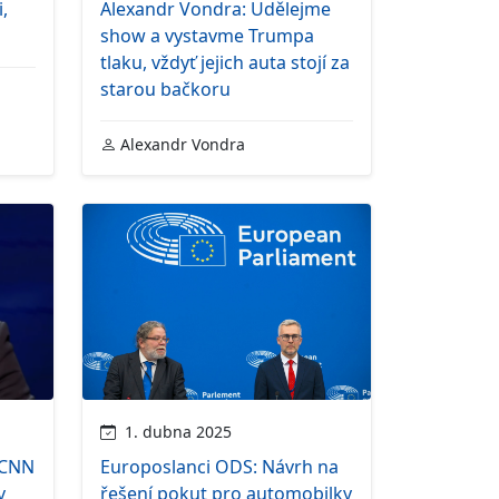
,
Alexandr Vondra: Udělejme
show a vystavme Trumpa
tlaku, vždyť jejich auta stojí za
starou bačkoru
Alexandr Vondra
1. dubna 2025
 CNN
Europoslanci ODS: Návrh na
v
řešení pokut pro automobilky