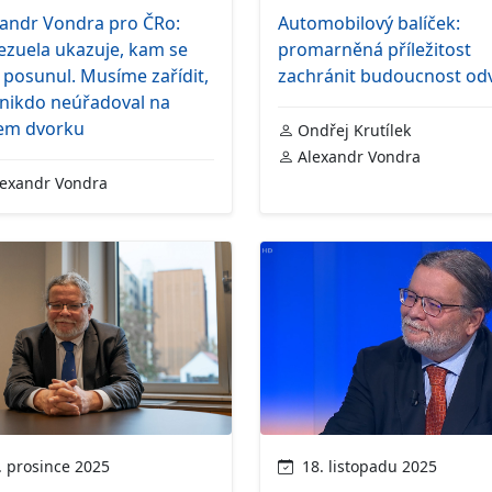
xandr Vondra pro ČRo:
Automobilový balíček:
ezuela ukazuje, kam se
promarněná příležitost
 posunul. Musíme zařídit,
zachránit budoucnost odv
 nikdo neúřadoval na
em dvorku
Ondřej Krutílek
Alexandr Vondra
exandr Vondra
 prosince 2025
18. listopadu 2025