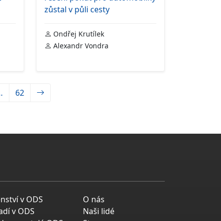
zůstal v půli cesty
Ondřej Krutílek
Alexandr Vondra
…
62
enství v ODS
O nás
adí v ODS
Naši lidé