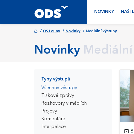
NOVINKY
NAŠI 
/
/
/
OS Louny
Novinky
Mediální výstupy
Novinky
Mediální
Typy výstupů
Všechny výstupy
Tiskové zprávy
Rozhovory v médiích
Projevy
Komentáře
Interpelace
5.