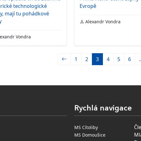
rické technologické
Evropě
y, mají tu pohádkové
y
Alexandr Vondra
exandr Vondra
1
2
3
4
5
6
Rychlá navigace
Čl
MS Cítoliby
Ml
MS Domoušice