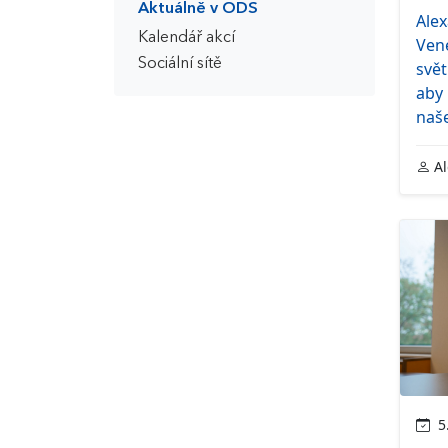
Aktuálně v ODS
Ale
Kalendář akcí
Ven
Sociální sítě
svět
aby
naš
Al
5.