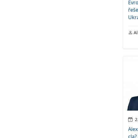
Evr
řeše
Ukra
Al
2.
Ale
cla?