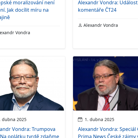
opské moralizování není
Alexandr Vondra: Události
ní. Jak docílit míru na
komentáře ČT24
jině
Alexandr Vondra
exandr Vondra
 dubna 2025
1. dubna 2025
xandr Vondra: Trumpova
Alexandr Vondra: Speciál
 Na oplátku tvrdě zdaňme
Prima News České zájmy 