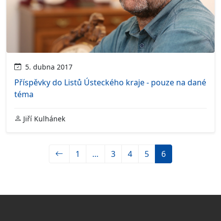
5. dubna 2017
Příspěvky do Listů Ústeckého kraje - pouze na dané
téma
Jiří Kulhánek
1
…
3
4
5
6