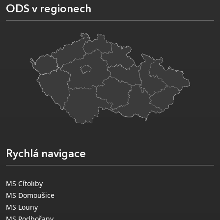
ODS v regionech
Rychlá navigace
MS Cítoliby
MS Domoušice
MS Louny
MS Podbořany