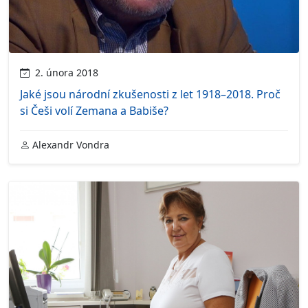
2. února 2018
Jaké jsou národní zkušenosti z let 1918–2018. Proč
si Češi volí Zemana a Babiše?
Alexandr Vondra