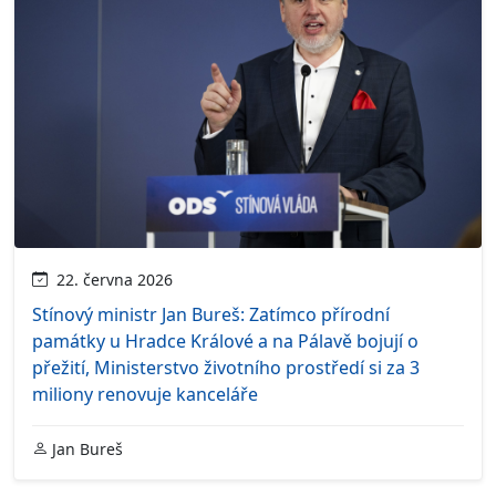
22. června 2026
Stínový ministr Jan Bureš: Zatímco přírodní
památky u Hradce Králové a na Pálavě bojují o
přežití, Ministerstvo životního prostředí si za 3
miliony renovuje kanceláře
Jan Bureš