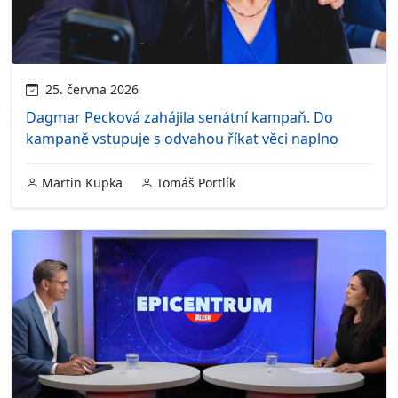
25. června 2026
Dagmar Pecková zahájila senátní kampaň. Do
kampaně vstupuje s odvahou říkat věci naplno
Martin Kupka
Tomáš Portlík