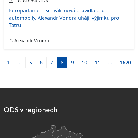
18. června 2026
Europarlament schválil nová pravidla pro
automobily, Alexandr Vondra uhájil výjimku pro
Tatru
Alexandr Vondra
1
…
5
6
7
8
9
10
11
…
1620
ODS v regionech