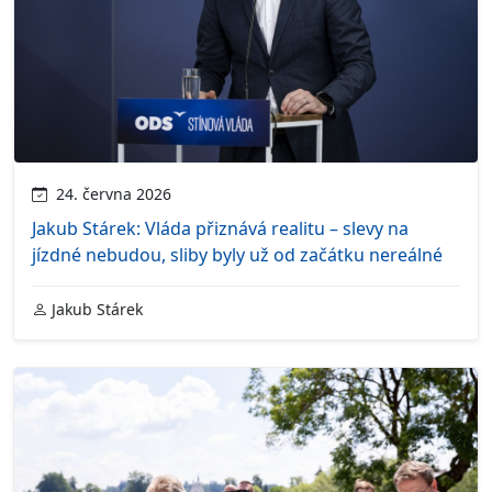
24. června 2026
Jakub Stárek: Vláda přiznává realitu – slevy na
jízdné nebudou, sliby byly už od začátku nereálné
Jakub Stárek