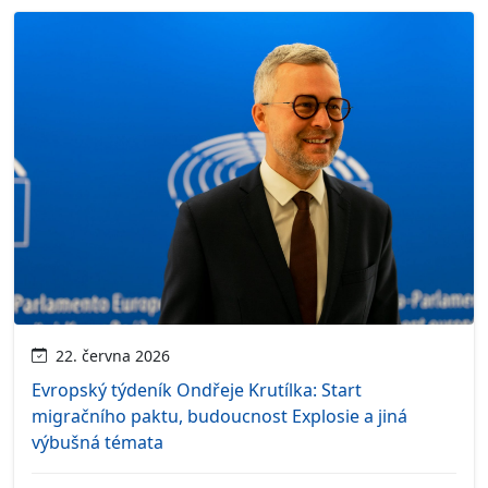
22. června 2026
Evropský týdeník Ondřeje Krutílka: Start
migračního paktu, budoucnost Explosie a jiná
výbušná témata