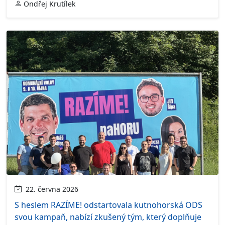
Ondřej Krutílek
22. června 2026
S heslem RAZÍME! odstartovala kutnohorská ODS
svou kampaň, nabízí zkušený tým, který doplňuje